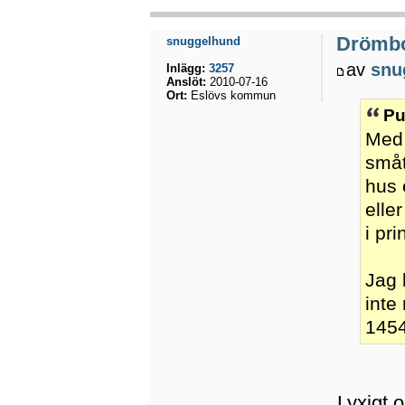
Drömb
snuggelhund
av
snu
Inlägg:
3257
Anslöt:
2010-07-16
Ort:
Eslövs kommun
Pu
Med 
småt
hus 
elle
i pr
Jag 
inte 
1454
Lyxigt 