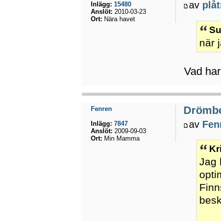
av
plå
Inlägg:
15480
Anslöt:
2010-03-23
Ort:
Nära havet
Su
när 
Vad har
Drömb
Fenren
av
Fen
Inlägg:
7847
Anslöt:
2009-09-03
Ort:
Min Mamma
Kr
Jag h
opti
Finn
besk