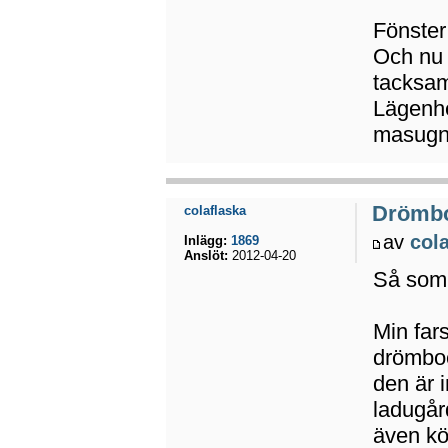
Fönster 
Och nu n
tacksam
Lägenhe
masugn
Drömb
colaflaska
av
col
Inlägg:
1869
Anslöt:
2012-04-20
Så som 
Min far
drömboe
den är i
ladugård
även kö