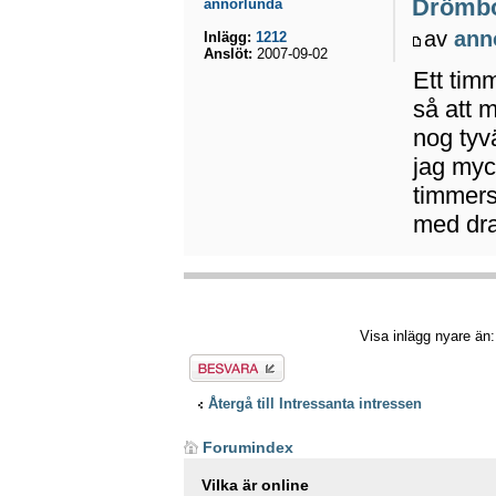
Drömb
annorlunda
av
ann
Inlägg:
1212
Anslöt:
2007-09-02
Ett tim
så att m
nog tyv
jag myck
timmerst
med dra
Visa inlägg nyare än
Besvara
Återgå till Intressanta intressen
Forumindex
Vilka är online