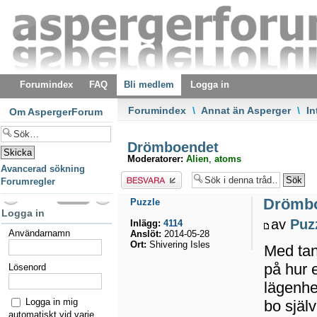
Forumindex
FAQ
Bli medlem
Logga in
Forumindex
\
Annat än Asperger
\
In
Om AspergerForum
Drömboendet
Moderatorer:
Alien
,
atoms
Avancerad sökning
Besvara
Forumregler
Drömb
Puzzle
Logga in
av
Puz
Inlägg:
4114
Användarnamn
Anslöt:
2014-05-28
Ort:
Shivering Isles
Med ta
på hur e
Lösenord
lägenhet
Logga in mig
bo själ
automatiskt vid varje