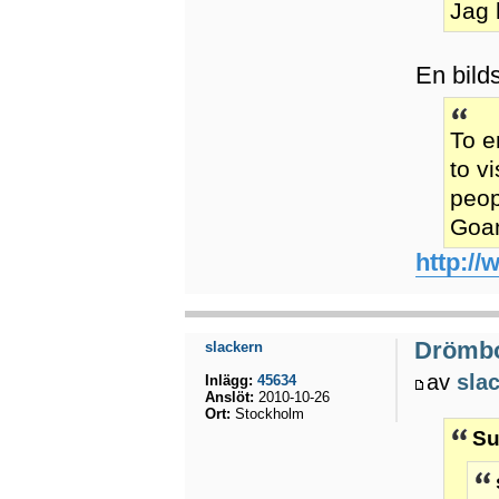
Jag 
En bild
To e
to v
peop
Goan
http:/
Drömb
slackern
av
sla
Inlägg:
45634
Anslöt:
2010-10-26
Ort:
Stockholm
Su