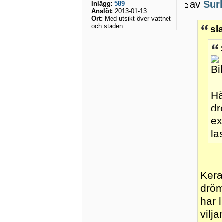
av
Sur
Inlägg:
589
Anslöt:
2013-01-13
Ort:
Med utsikt över vattnet
och staden
sl
Hä
dr
ex
la
Kera
dröm
har 
vilj