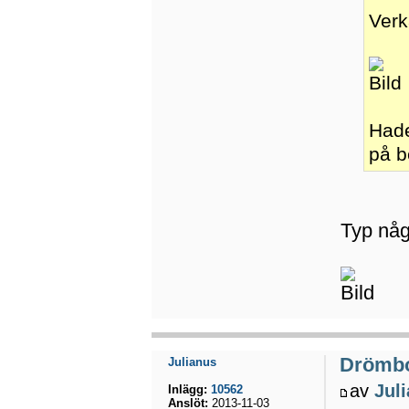
Verk
Hade
på b
Typ någ
Drömb
Julianus
av
Jul
Inlägg:
10562
Anslöt:
2013-11-03