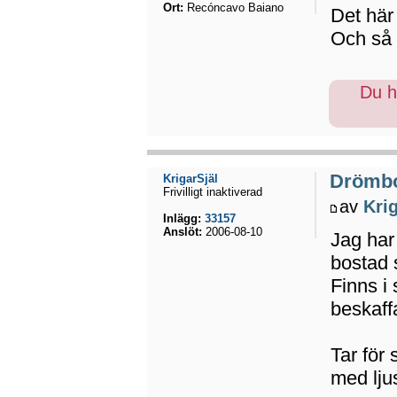
Ort:
Recóncavo Baiano
Det här 
Och så 
Du ha
Drömb
KrigarSjäl
Frivilligt inaktiverad
av
Kri
Inlägg:
33157
Anslöt:
2006-08-10
Jag har 
bostad 
Finns i 
beskaff
Tar för 
med lju