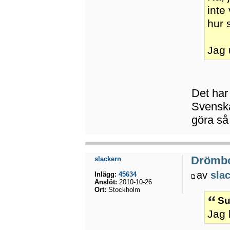
inte
hur 
Jag 
Det har 
Svenska
göra så
Drömb
slackern
av
sla
Inlägg:
45634
Anslöt:
2010-10-26
Ort:
Stockholm
Su
Jag 