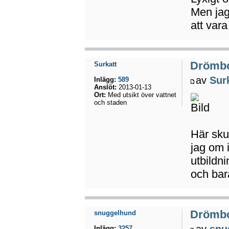
Men jag
att vara
Drömb
Surkatt
av
Sur
Inlägg:
589
Anslöt:
2013-01-13
Ort:
Med utsikt över vattnet
och staden
Här skul
jag om i
utbildni
och bar
Drömb
snuggelhund
av
snu
Inlägg:
3257