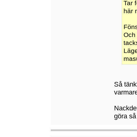
Tar 
här 
Föns
Och 
tack
Läge
mas
Så tänkt
varmare 
Nackdele
göra så