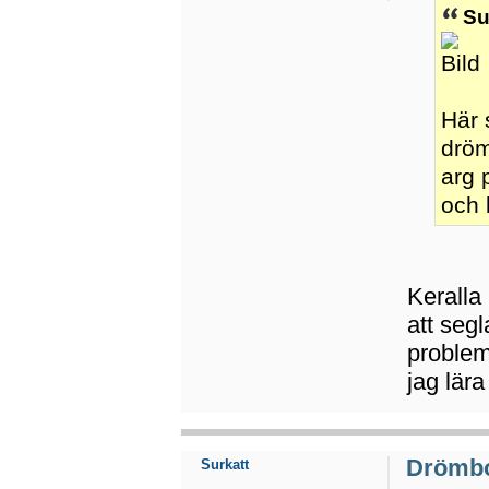
Su
Här 
dröm
arg 
och 
Keralla 
att segl
problem
jag lära
Drömb
Surkatt