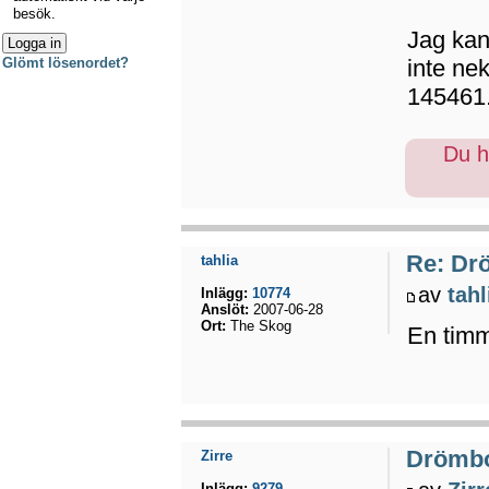
besök.
Jag kan
inte neka
Glömt lösenordet?
145461
Du ha
Re: Dr
tahlia
av
tahl
Inlägg:
10774
Anslöt:
2007-06-28
Ort:
The Skog
En timm
Drömb
Zirre
Inlägg:
9279