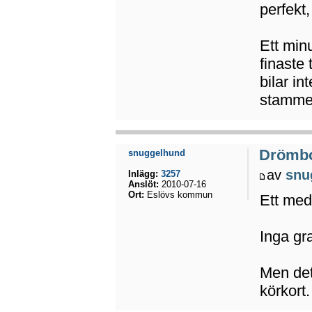
perfekt,
Ett min
finaste
bilar i
stamme
Drömb
snuggelhund
av
snu
Inlägg:
3257
Anslöt:
2010-07-16
Ort:
Eslövs kommun
Ett med
Inga gr
Men det
körkort.