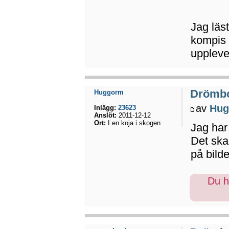
Jag läs
kompis 
uppleve
Drömb
Huggorm
av
Hug
Inlägg:
23623
Anslöt:
2011-12-12
Ort:
I en koja i skogen
Jag har
Det ska
på bilde
Du ha