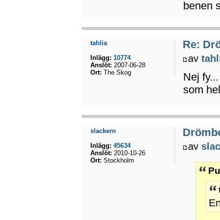
benen s
Re: Dr
tahlia
av
tahl
Inlägg:
10774
Anslöt:
2007-06-28
Ort:
The Skog
Nej fy.
som hel
Drömb
slackern
av
sla
Inlägg:
45634
Anslöt:
2010-10-26
Ort:
Stockholm
Pu
En