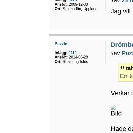
av
Zirr
Anslöt:
2009-12-08
Ort:
Sthlms län, Uppland
Jag vill
Drömb
Puzzle
av
Puz
Inlägg:
4114
Anslöt:
2014-05-28
Ort:
Shivering Isles
ta
En t
Verkar 
Hade de