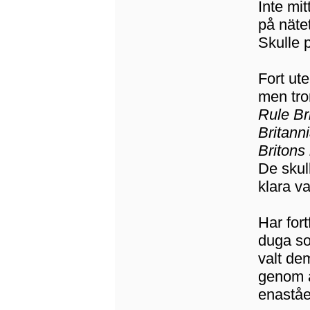
Inte mi
på nätet
Skulle p
Fort ut
men tro
Rule Br
Britann
Britons
De skul
klara va
Har fort
duga so
valt de
genom å
enastå