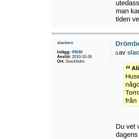
utedass
man kan
tiden ve
Drömb
slackern
av
sla
Inlägg:
45640
Anslöt:
2010-10-26
Ort:
Stockholm
Al
Huse
någo
Torr
från
Du vet 
dagens 