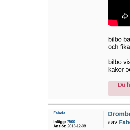
bilbo b
och fik
bilbo vi
kakor o
Du ha
Drömb
Fabela
av
Fab
Inlägg:
7500
Anslöt:
2013-12-08