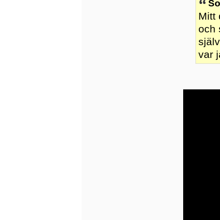
So
Mitt
och 
själ
var j