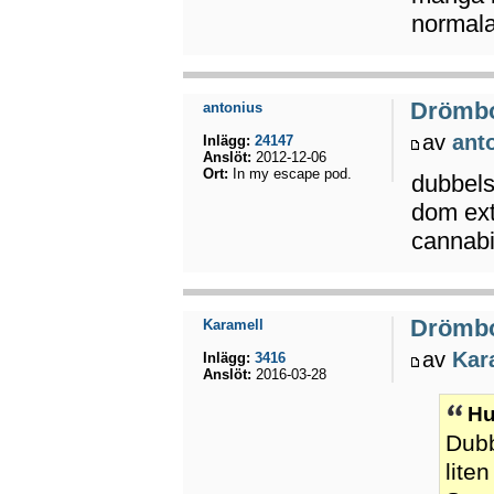
normala 
Drömb
antonius
av
ant
Inlägg:
24147
Anslöt:
2012-12-06
Ort:
In my escape pod.
dubbels
dom ext
cannab
Drömb
Karamell
av
Kar
Inlägg:
3416
Anslöt:
2016-03-28
Hu
Dubb
lite