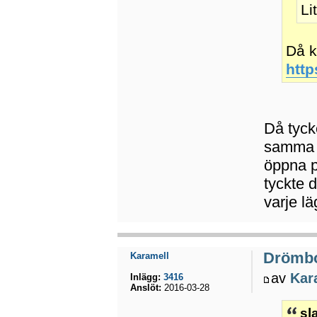
Li
Då k
http
Då tycke
samma m
öppna p
tyckte d
varje lä
Drömb
Karamell
av
Kar
Inlägg:
3416
Anslöt:
2016-03-28
sl