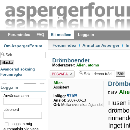
Forumindex
FAQ
Bli medlem
Logga in
Forumindex
\
Annat än Asperger
\
In
Om AspergerForum
Drömboendet
Moderatorer:
Alien
,
atoms
Avancerad sökning
Besvara
Forumregler
Drömb
Alien
Logga in
Assistent
av
Ali
Användarnamn
Inlägg:
53165
Anslöt:
2007-08-13
Husen i
Ort:
Mellansvenska låglandet
drömboe
Lösenord
rinnand
Logga in mig
Inget in
automatiskt vid varje