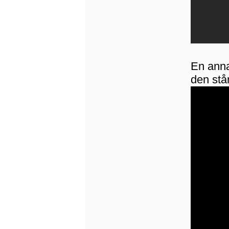
En annan
den stå