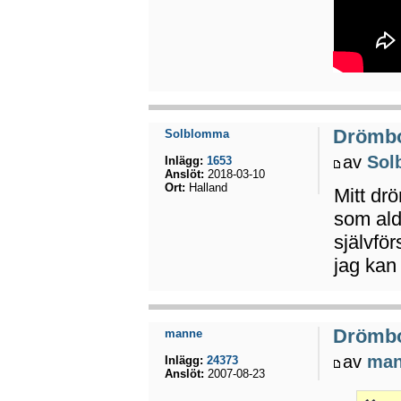
Drömb
Solblomma
av
Sol
Inlägg:
1653
Anslöt:
2018-03-10
Ort:
Halland
Mitt dr
som ald
självfö
jag kan 
Drömb
manne
av
ma
Inlägg:
24373
Anslöt:
2007-08-23