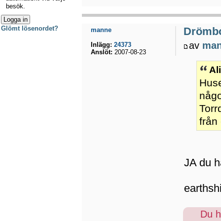
besök.
Glömt lösenordet?
Drömb
manne
av
ma
Inlägg:
24373
Anslöt:
2007-08-23
Al
Huse
någo
Torr
från
JA du h
earthsh
Du ha