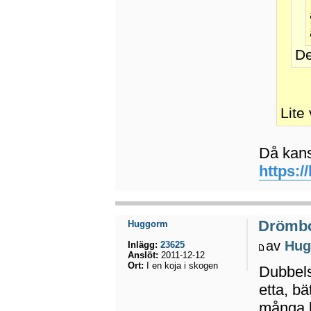
De
Lite
Då kans
https:/
Drömb
Huggorm
av
Hug
Inlägg:
23625
Anslöt:
2011-12-12
Ort:
I en koja i skogen
Dubbels
etta, b
många k