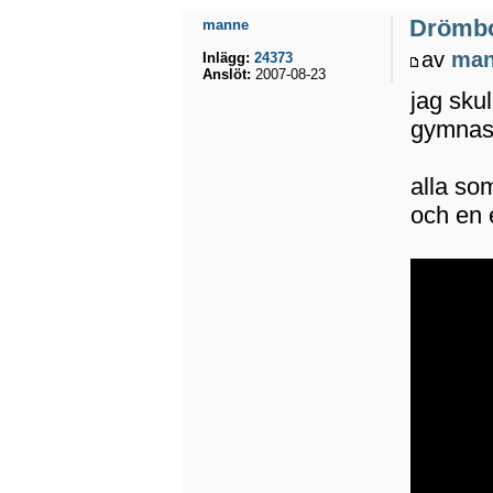
Drömb
manne
av
ma
Inlägg:
24373
Anslöt:
2007-08-23
jag skul
gymnas
alla so
och en 