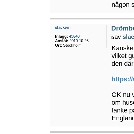
någon 
Drömb
slackern
av
sla
Inlägg:
45640
Anslöt:
2010-10-26
Ort:
Stockholm
Kanske 
vilket g
den där
https:/
OK nu v
om huse
tanke på
England