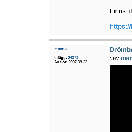
Finns ti
https:/
Drömb
manne
av
ma
Inlägg:
24373
Anslöt:
2007-08-23