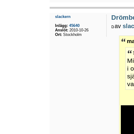
Drömb
slackern
av
sla
Inlägg:
45640
Anslöt:
2010-10-26
Ort:
Stockholm
ma
Mi
i 
sj
va