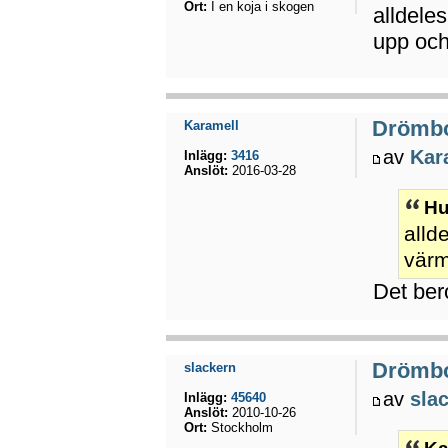
Ort:
I en koja i skogen
alldele
upp och 
Drömb
Karamell
av
Kar
Inlägg:
3416
Anslöt:
2016-03-28
Hu
alld
värm
Det bero
Drömb
slackern
av
sla
Inlägg:
45640
Anslöt:
2010-10-26
Ort:
Stockholm