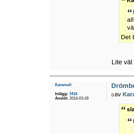
Ka
al
vä
Det 
Lite vä
Drömb
Karamell
av
Kar
Inlägg:
3416
Anslöt:
2016-03-28
sl