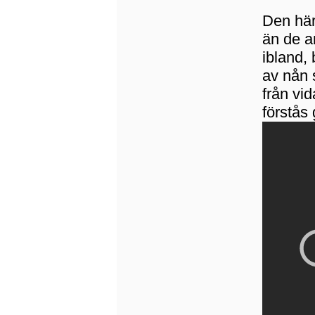
Den här
än de an
ibland,
av nån 
från vid
förstås 