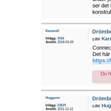
ser det 
konstru
Drömb
Karamell
av
Kar
Inlägg:
3416
Anslöt:
2016-03-28
Connect
Det här
https:/
Du ha
Drömb
Huggorm
av
Hug
Inlägg:
23625
Anslöt:
2011-12-12