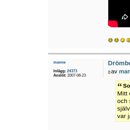
Drömb
manne
av
ma
Inlägg:
24373
Anslöt:
2007-08-23
So
Mitt
och 
själ
var j