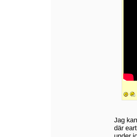
Jag kan
där ear
under j