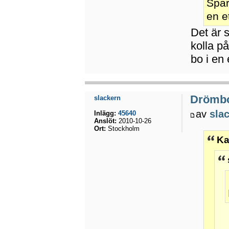
Spar
en et
Det är s
kolla på
bo i en 
Drömb
slackern
av
sla
Inlägg:
45640
Anslöt:
2010-10-26
Ort:
Stockholm
Ka