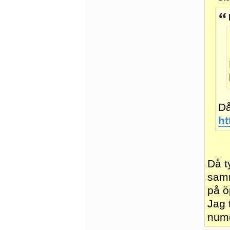
Då
ht
Då t
samm
på ö
Jag 
nume