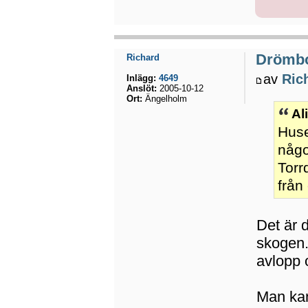
Drömb
Richard
av
Ric
Inlägg:
4649
Anslöt:
2005-10-12
Ort:
Ängelholm
Al
Huse
någo
Torr
från
Det är 
skogen. 
avlopp 
Man kan