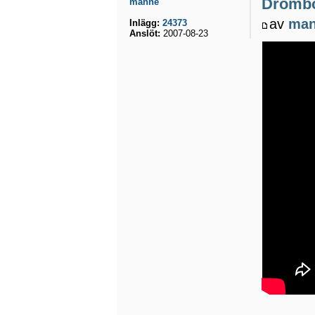
Drömb
manne
av
ma
Inlägg:
24373
Anslöt:
2007-08-23