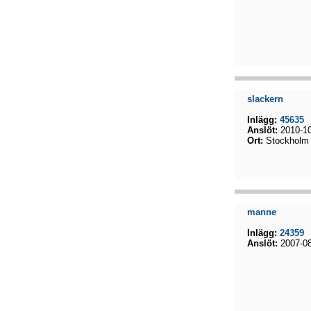
slackern
Inlägg:
45635
Anslöt:
2010-10
Ort:
Stockholm
manne
Inlägg:
24359
Anslöt:
2007-08