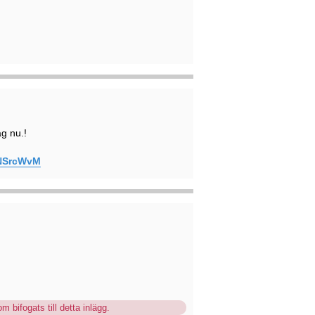
g nu.!
wNSrcWvM
m bifogats till detta inlägg.