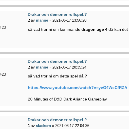
Drakar och demoner rollspel.?
av
manne
» 2021-06-17 13:56:20
-23
så vad tror ni om kommande
dragon age 4
då kan det
Drakar och demoner rollspel.?
av
manne
» 2021-06-17 20:35:24
-23
så vad tror ni om detta spel då.?
https://www.youtube.com/watch?v=yvG4WcCfRZA
20 Minutes of D&D Dark Alliance Gameplay
Drakar och demoner rollspel.?
av
slackern
» 2021-06-17 22:04:36