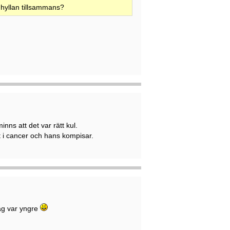
hyllan tillsammans?
ns att det var rätt kul.
i cancer och hans kompisar.
jag var yngre