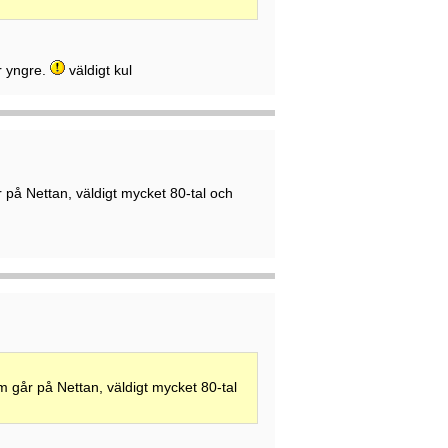
r yngre.
väldigt kul
 på Nettan, väldigt mycket 80-tal och
m går på Nettan, väldigt mycket 80-tal