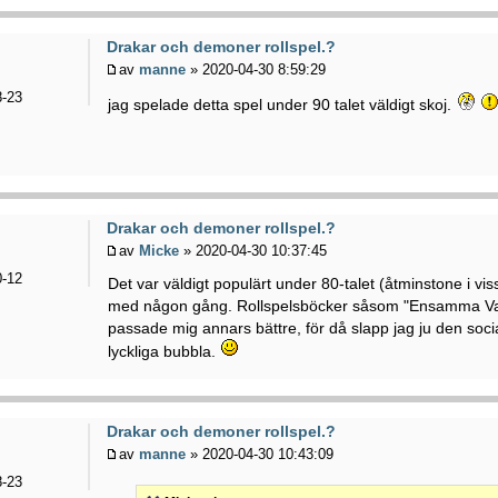
Drakar och demoner rollspel.?
av
manne
» 2020-04-30 8:59:29
-23
jag spelade detta spel under 90 talet väldigt skoj.
Drakar och demoner rollspel.?
av
Micke
» 2020-04-30 10:37:45
-12
Det var väldigt populärt under 80-talet (åtminstone i vis
med någon gång. Rollspelsböcker såsom "Ensamma Var
passade mig annars bättre, för då slapp jag ju den soci
lyckliga bubbla.
Drakar och demoner rollspel.?
av
manne
» 2020-04-30 10:43:09
-23