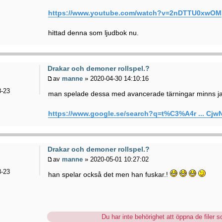
https://www.youtube.com/watch?v=2nDTTU0xwOM
hittad denna som ljudbok nu.
Drakar och demoner rollspel.?
av
manne
» 2020-04-30 14:10:16
-23
man spelade dessa med avancerade tärningar minns ja
https://www.google.se/search?q=t%C3%A4r ... Cj
Drakar och demoner rollspel.?
av
manne
» 2020-05-01 10:27:02
-23
han spelar också det men han fuskar.!
Du har inte behörighet att öppna de filer so