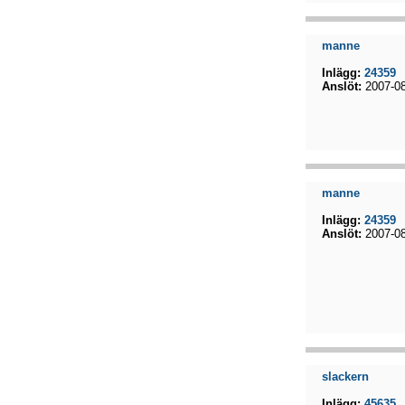
manne
Inlägg:
24359
Anslöt:
2007-08
manne
Inlägg:
24359
Anslöt:
2007-08
slackern
Inlägg:
45635