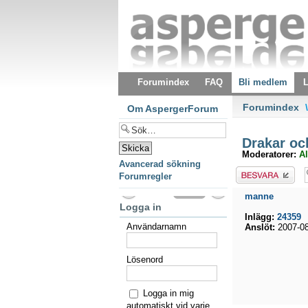
Forumindex
FAQ
Bli medlem
L
Forumindex
\
Om AspergerForum
Drakar oc
Moderatorer:
Al
Avancerad sökning
Besvara
Forumregler
manne
Logga in
Inlägg:
24359
Användarnamn
Anslöt:
2007-08
Lösenord
Logga in mig
automatiskt vid varje