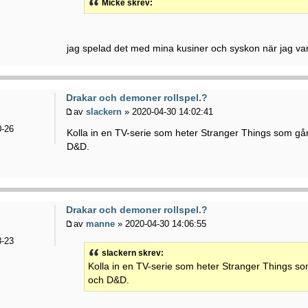
Micke skrev:
jag spelad det med mina kusiner och syskon när jag va
Drakar och demoner rollspel.?
av
slackern
» 2020-04-30 14:02:41
-26
Kolla in en TV-serie som heter Stranger Things som går
D&D.
Drakar och demoner rollspel.?
av
manne
» 2020-04-30 14:06:55
-23
slackern skrev:
Kolla in en TV-serie som heter Stranger Things so
och D&D.