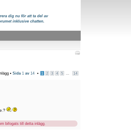
rera dig nu för att ta del av
orumet inklusive chatten.
inlägg •
Sida
1
av
14
•
...
1
2
3
4
5
14
re.?
m bifogats till detta inlägg.