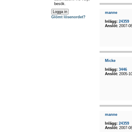
besök.
manne
Glömt lösenordet?
Inlägg:
24359
Anslöt:
2007-08
Micke
Inlägg:
3446
Anslöt:
2005-10
manne
Inlägg:
24359
Anslöt:
2007-08