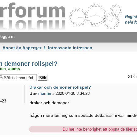
Regist
hela f
ogga in
Annat än Asperger
\
Intressanta intressen
h demoner rollspel?
ien
,
atoms
313 
Drakar och demoner rollspel?
av
manne
» 2020-04-30 8:34:28
-23
drakar och demoner
någon mera än mig som spelade detta när ni var mind
Du har inte behörighet att öppna de filer so