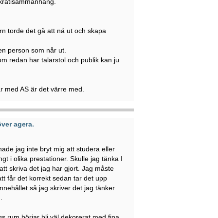
mokratisammanhang.
rn torde det gå att nå ut och skapa
 en person som når ut.
m redan har talarstol och publik kan ju
ar med AS är det värre med.
ver agera.
de jag inte bryt mig att studera eller
t i olika prestationer. Skulle jag tänka I
tt skriva det jag har gjort. Jag måste
tt får det korrekt sedan tar det upp
nehållet så jag skriver det jag tänker
.
gs rum börjar bli väl dekorerat med fina