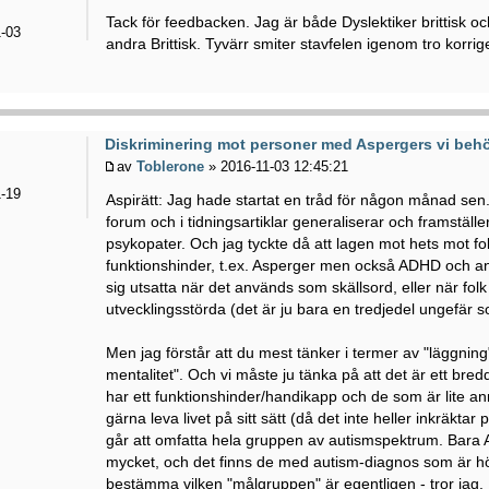
Tack för feedbacken. Jag är både Dyslektiker brittisk o
-03
andra Brittisk. Tyvärr smiter stavfelen igenom tro korrig
Diskriminering mot personer med Aspergers vi behö
av
Toblerone
» 2016-11-03 12:45:21
-19
Aspirätt: Jag hade startat en tråd för någon månad sen. D
forum och i tidningsartiklar generaliserar och framstäl
psykopater. Och jag tyckte då att lagen mot hets mot fo
funktionshinder, t.ex. Asperger men också ADHD och a
sig utsatta när det används som skällsord, eller när folk
utvecklingsstörda (det är ju bara en tredjedel ungefär s
Men jag förstår att du mest tänker i termer av "läggning"
mentalitet". Och vi måste ju tänka på att det är ett br
har ett funktionshinder/handikapp och de som är lite ann
gärna leva livet på sitt sätt (då det inte heller inkräktar
går att omfatta hela gruppen av autismspektrum. Bara 
mycket, och det finns de med autism-diagnos som är 
bestämma vilken "målgruppen" är egentligen - tror jag.