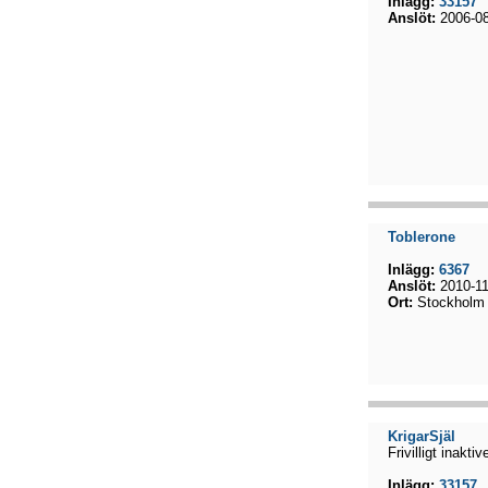
Inlägg:
33157
Anslöt:
2006-08
Toblerone
Inlägg:
6367
Anslöt:
2010-11
Ort:
Stockholm
KrigarSjäl
Frivilligt inaktiv
Inlägg:
33157