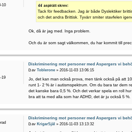
-10
aspirätt skrev:
Tack för feedbacken. Jag är både Dyslektiker britt
och det andra Brittisk. Tyvärr smiter stavfelen igen
Ok, då är jag med. Inga problem.
Och du är som sagt välkommen, du har kommit till precis 
Diskriminering mot personer med Aspergers vi behö
av
Toblerone
» 2016-11-03 13:06:15
-19
Jo, det kan man också prova, men tänk också på att 1
runt 1- 2 % är i autismspektrum. Om du bara tar dem r
det kanske bara 0,5 %. Och det verkar spela en roll h
bra att ta med alla som har ADHD, det är ju också 5 %.
Diskriminering mot personer med Aspergers vi behö
erad
av
KrigarSjäl
» 2016-11-03 13:13:32