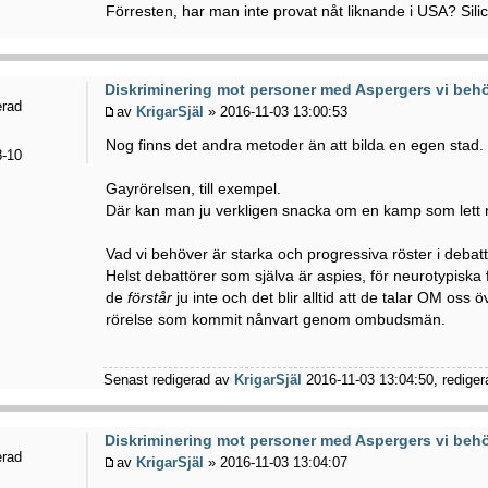
Förresten, har man inte provat nåt liknande i USA? Sili
Diskriminering mot personer med Aspergers vi behö
erad
av
KrigarSjäl
» 2016-11-03 13:00:53
Nog finns det andra metoder än att bilda en egen stad.
-10
Gayrörelsen, till exempel.
Där kan man ju verkligen snacka om en kamp som lett 
Vad vi behöver är starka och progressiva röster i debat
Helst debattörer som själva är aspies, för neurotypiska f
de
förstår
ju inte och det blir alltid att de talar OM oss
rörelse som kommit nånvart genom ombudsmän.
Senast redigerad av
KrigarSjäl
2016-11-03 13:04:50, redigera
Diskriminering mot personer med Aspergers vi behö
erad
av
KrigarSjäl
» 2016-11-03 13:04:07