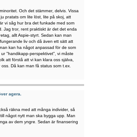
 minoritet. Och det stämmer, delvis. Vissa
 pratats om lite löst, lite på skoj, att
är vi såg hur bra det funkade med som
 Jag tror, rent praktiskt är det det enda
öretag, allt Aspie-styrt. Sedan kan man
t fungerande liv och då även ett sätt att
n man kan ha något anpassad för de som
t ur "handikapp-perspektivet", vi måste
k att förstå att vi kan klara oss själva,
ar oss. Då kan man få status som t.ex.
ver agera.
kså räkna med att många individer, så
a till något nytt man ska bygga upp. Man
många av dem yngre. Sedan är finansering