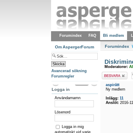
Forumindex
FAQ
Bli medlem
L
Forumindex
\
Om AspergerForum
Diskrimin
Moderatorer:
Al
Avancerad sökning
Besvara
Forumregler
aspirätt
Logga in
Ny medlem
Användarnamn
Inlägg:
11
Anslöt:
2016-11
Lösenord
Logga in mig
automatiskt vid varje