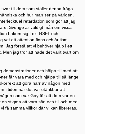
 svar till dem som ställer denna fråga
människa och hur man ser på världen.
terlecktuel retardation som gör att jag
äkare. Sverige är väldigt mån om vissa
sation bakom sig t.ex. RSFL och
g vet att attention finns och Autism
Jag förstå att vi behöver hjälp i ett
Men jag tror att hade det varit tvärt om
.
g demonstrationer och hälpa till med att
oner får vara med och hjälpa till så länge
sk okorrekt att göra narr av någon med
 i tiden när det var otänkbar att
 någon som var Gay för att dom var en
 en stigma att vara sån och till och med
i få samma villkor där vi kan libereras.