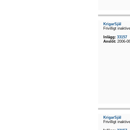
KrigarSjäl
Frivilligt inaktiv
Inlägg:
33157
Anslöt:
2006-08
KrigarSjäl
Frivilligt inaktiv