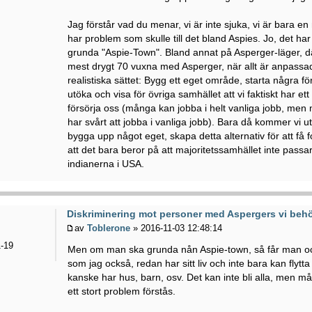
Jag förstår vad du menar, vi är inte sjuka, vi är bara en
har problem som skulle till det bland Aspies. Jo, det har ju
grunda "Aspie-Town". Bland annat på Asperger-läger, d
mest drygt 70 vuxna med Asperger, när allt är anpassad.
realistiska sättet: Bygg ett eget område, starta några f
utöka och visa för övriga samhället att vi faktiskt har et
försörja oss (många kan jobba i helt vanliga jobb, me
har svårt att jobba i vanliga jobb). Bara då kommer vi u
bygga upp något eget, skapa detta alternativ för att få fol
att det bara beror på att majoritetssamhället inte pass
indianerna i USA.
Diskriminering mot personer med Aspergers vi behö
av
Toblerone
» 2016-11-03 12:48:14
-19
Men om man ska grunda nån Aspie-town, så får man oc
som jag också, redan har sitt liv och inte bara kan flytt
kanske har hus, barn, osv. Det kan inte bli alla, men 
ett stort problem förstås.