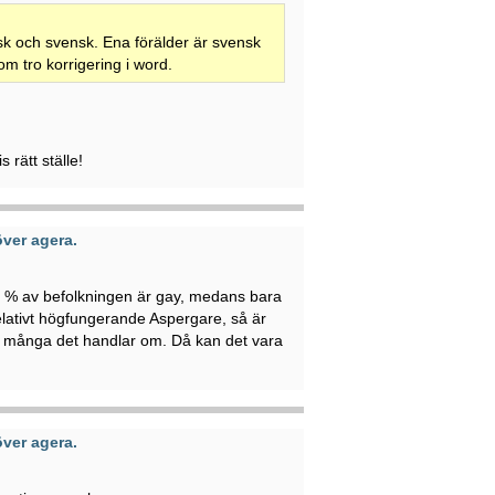
isk och svensk. Ena förälder är svensk
om tro korrigering i word.
rätt ställe!
ver agera.
0 % av befolkningen är gay, medans bara
elativt högfungerande Aspergare, så är
ur många det handlar om. Då kan det vara
ver agera.