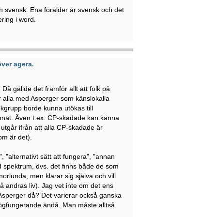
ch svensk. Ena förälder är svensk och det
ering i word.
ver agera.
å gällde det framför allt att folk på
ler alla med Asperger som känslokalla
lkgrupp borde kunna utökas till
nnat. Även t.ex. CP-skadade kan känna
 utgår ifrån att alla CP-skadade är
om är det).
, "alternativt sätt att fungera", "annan
edd spektrum, dvs. det finns både de som
orlunda, men klarar sig själva och vill
 på andras liv). Jag vet inte om det ens
Asperger då? Det varierar också ganska
högfungerande ändå. Man måste alltså