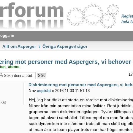
Regist
hela f
ogga in
Allt om Asperger
\
Övriga Aspergerfrågor
ering mot personer med Aspergers, vi behöver
ien
,
atoms
17
Diskriminering mot personer med Aspergers, vi beh
av
aspirätt
» 2016-11-03 11:51:13
Hej, jag har tänkt att starta en rörelse mot diskrimine
-03
Ni ser från min presentation mina åsikter. Rent juridiskt
grupperna inom diskrimineringslagen. Tyvärr tillämpas in
tagen på alvar i samhället. Till exempel om man är utesl
sociodynamiken inte stämmer trots att man skött sig eller 
att man är inte team player trots man har högst meriter