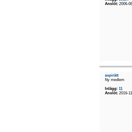
Anslöt:
2006-08
aspirätt
Ny medlem
Inlägg:
11
Anslöt:
2016-11