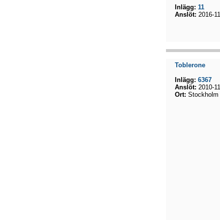
Inlägg:
11
Anslöt:
2016-11
Toblerone
Inlägg:
6367
Anslöt:
2010-11
Ort:
Stockholm