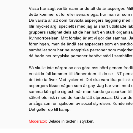
Vissa har sagt varför namnar du att du är asperger. Mitt
detta kommer ut för eller senare pga. hur man är som 
De värsta är att dom förväxla aspergers läggning med in
blir mycket arg, speciellt i med jag är snart utbildade l
gruppers rättighet dels att de har haft en stark organi
Kvinnorrörelsen. Mitt förslag är att vi gör det samma. Ja
föreningen, men de ändå ser aspergers som en syndrom. 
samhället som har neurotypiska personer som majoritet. 
då hade neurotypiska personer behövt stöd I samhället
Så skulle inte nårgra av oss göra oss hörd genom fredli
enskilda fall kommer till känner dom till do.se . NT pers
det inte ta över. Vad tycker ni. Det ska vara lika politi
aspergers likson någon som är gay. Jag har varit med om
samma kön gifte sig och när man kunde ge sparken till
säkerhets risk i med de kunde lätt utpressas. Då var det
ansågs som en sjukdom av social styrelsen. Kunde inte v
Det gäller up till kamp.
Moderator:
Delade in texten i stycken.