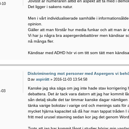
Jovisst är numerären alltid en aspekt att ta med i de
-10
Det ligger i sakens natur.
Men i vårt individualiserade samhälle i informationsålde
opinion.
Gäller att man förstår hur media funkar och att man är
Vi har ju några bra aspergerdebattörer men kändisar so
nå många fler.
Kändisar med ADHD hör vi om titt som tätt men kändis
Diskriminering mot personer med Aspergers vi behö
av
aspirätt
» 2016-11-03 13:54:58
Kanske jag ska säga om jag inte hade stav korrigering ha
-03
debattera. Det är tack vara datorn att jag har kommit lång
sån detalj skulle det tar timmar kanske dagar nämligen a
tänka varige bokstav i varige ord och menings sats för a
mycket hjärna kapacitet så då har man tappat tråden I in
fritt med urusel stavning sedan kor jag det genom Word
Trots att jag har kommit långt i studier börjar min varda