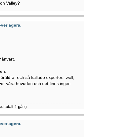
con Valley?
ver agera.
nånvart.
ten.
öräldrar och så kallade experter...well,
 över våra huvuden och det finns ingen
d totalt 1 gång.
ver agera.