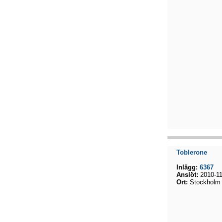
Toblerone
Inlägg:
6367
Anslöt:
2010-11
Ort:
Stockholm