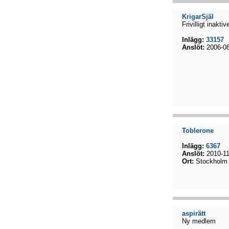
KrigarSjäl
Frivilligt inaktiv
Inlägg:
33157
Anslöt:
2006-08
Toblerone
Inlägg:
6367
Anslöt:
2010-11
Ort:
Stockholm
aspirätt
Ny medlem