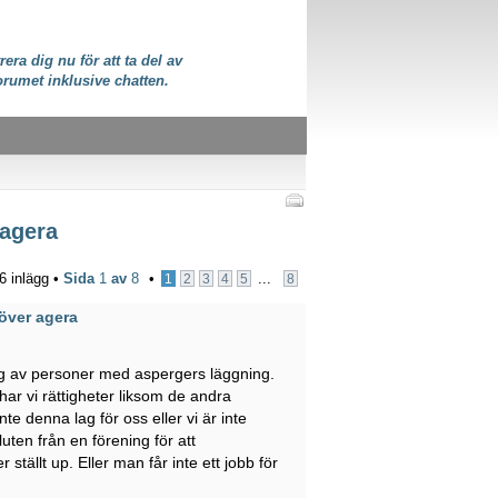
rera dig nu för att ta del av
orumet inklusive chatten.
 agera
6 inlägg •
Sida
1
av
8
•
...
1
2
3
4
5
8
över agera
ring av personer med aspergers läggning.
 har vi rättigheter liksom de andra
te denna lag för oss eller vi är inte
uten från en förening för att
ställt up. Eller man får inte ett jobb för
.