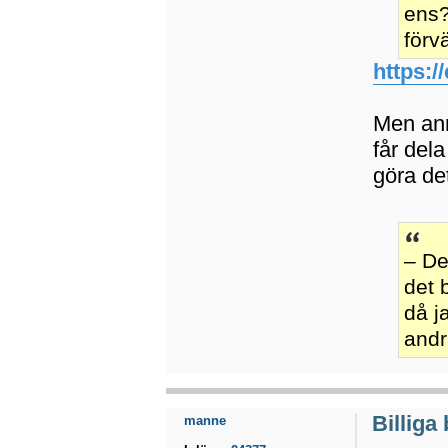
ens?
förv
https:/
Men ann
får del
göra de
– De
det 
då j
andr
Billiga
manne