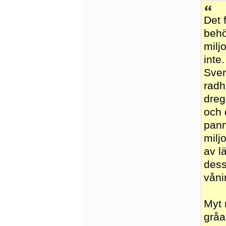
Det 
behö
milj
inte
Sver
radh
dreg
och 
pann
milj
av l
dess
våni
Myt 
gråa