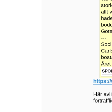
stor
allt
hade
bodd
Göte
---
Soci
Carl
bost
Året
SPO
https:/
Här avl
förträf