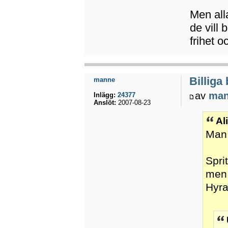
Men alla
de vill
frihet 
Billiga
manne
av
ma
Inlägg:
24377
Anslöt:
2007-08-23
Al
Man 
Spri
men 
Hyra