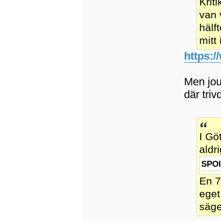
Krit
van 
hälf
mitt 
https:/
Men jou
där tri
I Gö
aldri
SPO
En 7
eget
säge