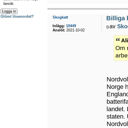
besök.
Glömt lösenordet?
Billiga
Skogkatt
av
Sko
Inlägg:
10449
Anslöt:
2021-10-02
Al
Om m
arbe
Nordvolt
Norge h
England
batterif
landet.
staten.
Nordvol