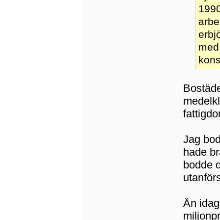
1990
arbe
erbj
med 
kons
Bostäder
medelkl
fattigdo
Jag bod
hade br
bodde d
utanför
Än idag 
miljon