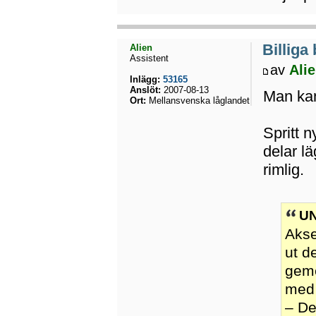
Billiga
Alien
Assistent
av
Ali
Inlägg:
53165
Anslöt:
2007-08-13
Man kan 
Ort:
Mellansvenska låglandet
Spritt 
delar l
rimlig.
UN
Akse
ut d
geme
med 
– De