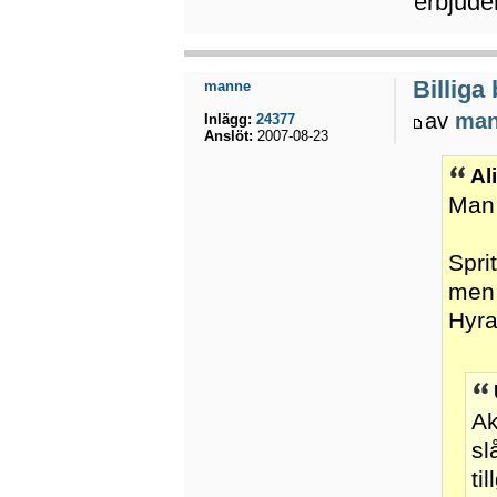
erbjud
Billiga
manne
av
ma
Inlägg:
24377
Anslöt:
2007-08-23
Al
Man 
Spri
men 
Hyra
Ak
sl
ti