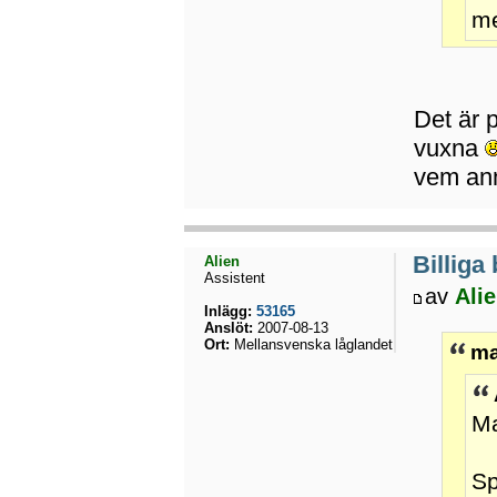
me
Det är p
vuxna
vem ann
Billiga
Alien
Assistent
av
Ali
Inlägg:
53165
Anslöt:
2007-08-13
Ort:
Mellansvenska låglandet
ma
Ma
Sp