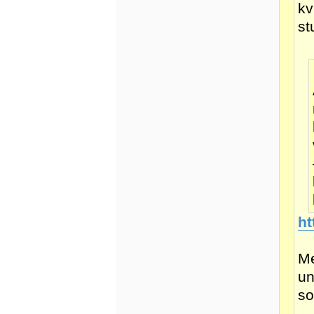
kv
st
ht
Me
un
so