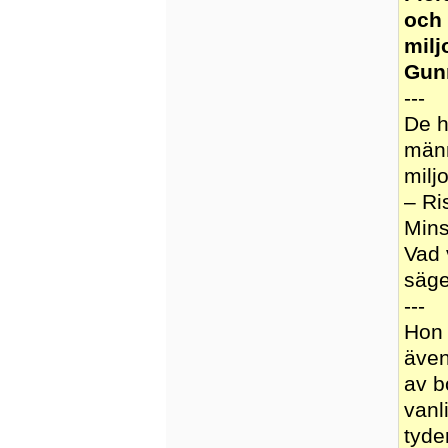
och 
milj
Gunn
---
De h
männ
milj
– Ri
Mins
Vad 
säge
---
Hon 
även
av b
vanl
tyde