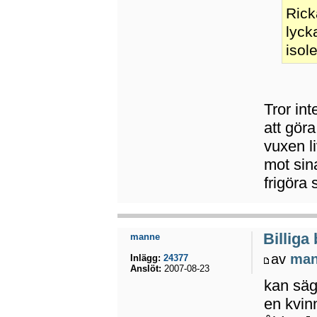
Rick
lyck
isol
Tror int
att göra
vuxen l
mot sina
frigöra 
Billiga
manne
av
ma
Inlägg:
24377
Anslöt:
2007-08-23
kan säg
en kvin