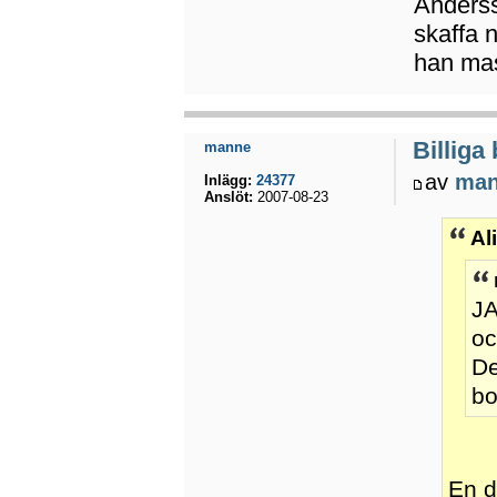
Anderss
skaffa n
han ma
Billiga
manne
av
ma
Inlägg:
24377
Anslöt:
2007-08-23
Al
JA
oc
De
bo
En d