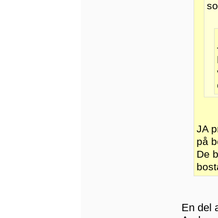
so
JA p
på b
De b
bost
En del a