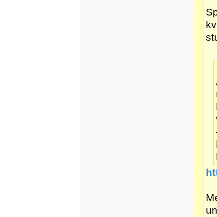
Sp
kv
st
ht
Me
un