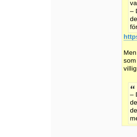
va
– 
de
fö
http
Men 
som 
villi
– 
de
de
me