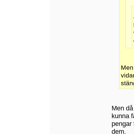
Men 
vida
stän
Men då 
kunna få
pengar t
dem.