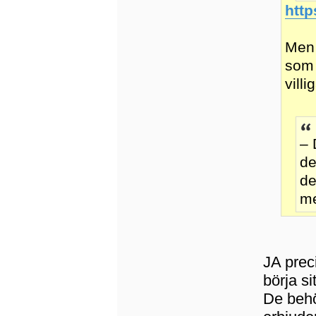
http
Men 
som 
villi
– 
de
de
me
JA prec
börja si
De behö