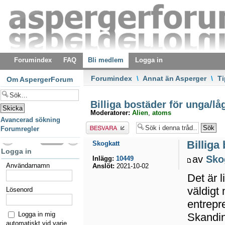
Forumindex
FAQ
Bli medlem
Logga in
Forumindex
\
Annat än Asperger
\
T
Om AspergerForum
Billiga bostäder för unga/lå
Moderatorer:
Alien
,
atoms
Avancerad sökning
Besvara
Forumregler
Billiga
Skogkatt
Logga in
av
Sko
Inlägg:
10449
Användarnamn
Anslöt:
2021-10-02
Det är l
väldigt
Lösenord
entrepr
Logga in mig
Skandin
automatiskt vid varje