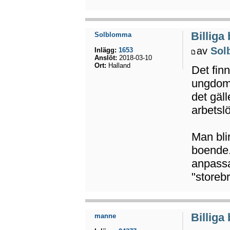
Billiga
Solblomma
av
Sol
Inlägg:
1653
Anslöt:
2018-03-10
Ort:
Halland
Det fin
ungdoma
det gäll
arbetsl
Man bli
boende. 
anpassa 
"storebr
Billiga
manne