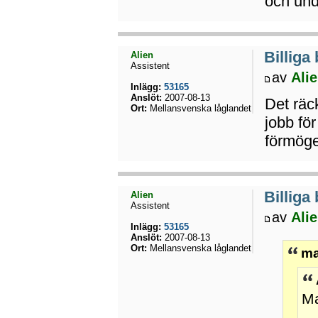
och un
Billiga
Alien
Assistent
av
Ali
Inlägg:
53165
Anslöt:
2007-08-13
Det räc
Ort:
Mellansvenska låglandet
jobb för
förmöge
Billiga
Alien
Assistent
av
Ali
Inlägg:
53165
Anslöt:
2007-08-13
Ort:
Mellansvenska låglandet
ma
Ma