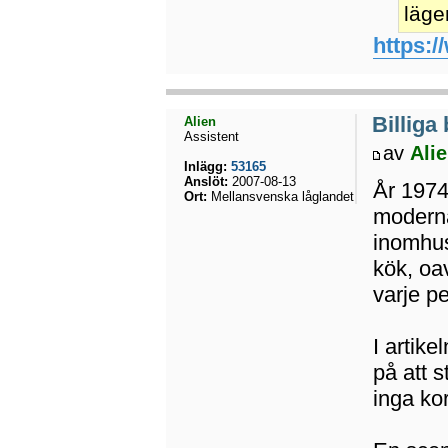
läge
https:/
Billiga
Alien
Assistent
av
Ali
Inlägg:
53165
Anslöt:
2007-08-13
År 1974
Ort:
Mellansvenska låglandet
moderna
inomhus
kök, oa
varje pe
I artike
på att 
inga ko