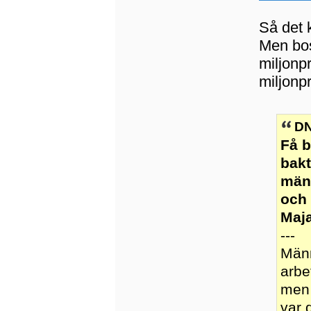
Så det 
Men bos
miljonp
miljonp
DN
Få b
bak
män
och 
Maj
---
Männ
arbe
men 
var 