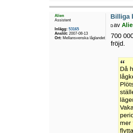
Billiga
Alien
Assistent
av
Ali
Inlägg:
53165
Anslöt:
2007-08-13
700 000 
Ort:
Mellansvenska låglandet
fröjd.
Då h
lågk
Plöt
stäl
läge
Vaka
peri
mer 
flyt