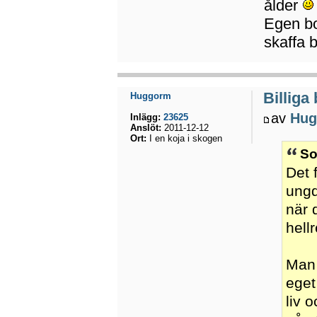
ålder
Egen bos
skaffa b
Billiga
Huggorm
av
Hug
Inlägg:
23625
Anslöt:
2011-12-12
Ort:
I en koja i skogen
So
Det 
ungd
när 
hell
Man 
eget
liv 