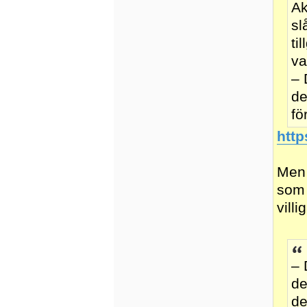
Ak
sl
ti
va
– 
de
fö
http
Men 
som 
villi
– 
de
de