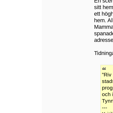
En scen
sitt hem
ett hög
hem. Al
Mamma s
spanade
adresse
Tidning
”Riv
stad
prog
och 
Tynn
---