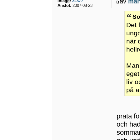
av
ma
Inlägg:
24377
Anslöt:
2007-08-23
So
Det 
ungd
när 
hell
Man 
eget
liv 
på a
prata fö
och had
sommar 