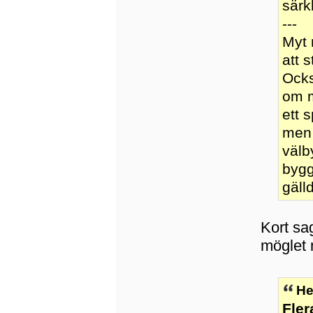
särk
---
Myt 
att 
Ocks
om m
ett 
men 
välb
bygg
gäll
Kort sa
möglet 
He
Fler