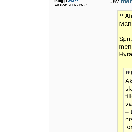
av
ma
Inlägg:
24377
Anslöt:
2007-08-23
Al
Man 
Spri
men 
Hyra
Ak
sl
ti
va
– 
de
fö