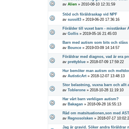
av
Alien
» 2010-08-10 12:31:59
Stöd och föräldraskap vid NPF
av
sussi83
» 2019-06-20 17:36:16
Förälder till vuxet barn - misstänker
av
Gollis
» 2019-05-16 21:45:03
Barn med autism som bits och slåss
av
Bounce
» 2019-03-09 14:14:57
Föräldrar med diagnos, vad är era 
av
prettyblue
» 2018-07-09 17:59:22
Hur bemöter man autism och meltd
av
AutisticArt
» 2018-12-07 13:48:13
Stor belastning, vuxna barn och allt 
av
Toblerone
» 2018-10-28 11:19:10
Har vårt barn verkligen autism?
av
Bakagan
» 2018-09-28 16:55:13
Råd om matsituationen,son med AST. 
av
Regnosolsken
» 2018-07-17 10:02:
Jag är gravid. Söker andra föräldrar