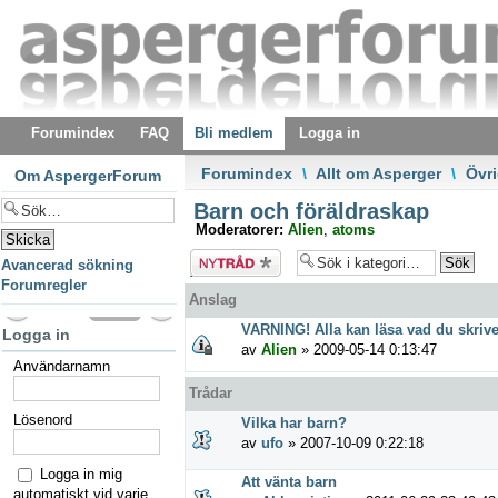
Forumindex
FAQ
Bli medlem
Logga in
Forumindex
\
Allt om Asperger
\
Övri
Om AspergerForum
Barn och föräldraskap
Moderatorer:
Alien
,
atoms
Skapa en ny
Avancerad sökning
tråd
Forumregler
Anslag
VARNING! Alla kan läsa vad du skrive
Logga in
av
Alien
» 2009-05-14 0:13:47
Användarnamn
Trådar
Lösenord
Vilka har barn?
av
ufo
» 2007-10-09 0:22:18
Logga in mig
Att vänta barn
automatiskt vid varje