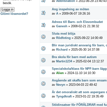
av
Abbreviation
» 2011-06-29 23:40:43
besök.
Ang inspelning av möten
av
A
» 2009-06-07 19:26:16
Glömt lösenordet?
Adress till Barn- och Elevombudet
av
Ganesh
» 2008-02-21 21:38:32
Sluta med blöja
av
Rödfoting
» 2025-09-22 14:00:49
Blir man juridiskt ansvarig för bar
av
Richard
» 2025-05-30 14:37:08
Bra skola för barn med autism
av
Martin1234
» 2025-02-04 13:12:37
Specialskola/klass för NPF-barn lägg
av
Alien
» 2024-11-10 14:10:30
Angående att skaffa barn som ensa
av
Nevyn
» 2023-04-03 22:49:42
Är det omoraliskt att som aspergare 
av
Tyngdkraft
» 2023-01-22 19:35:49
Stödinsatser för FÖRÄLDRAR med fu