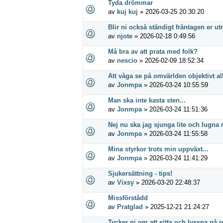
Tyda drömmar
av
kuj kuj
» 2026-03-25 20:30:20
Blir ni också ständigt fråntagen er u
av
njote
» 2026-02-18 0:49:56
Må bra av att prata med folk?
av
nescio
» 2026-02-09 18:52:34
Att våga se på omvärlden objektivt all
av
Jonmpa
» 2026-03-24 10:55:59
Man ska inte kasta sten...
av
Jonmpa
» 2026-03-24 11:51:36
Nej nu ska jag sjunga lite och lugna 
av
Jonmpa
» 2026-03-24 11:55:58
Mina styrkor trots min uppväxt...
av
Jonmpa
» 2026-03-24 11:41:29
Sjukersättning - tips!
av
Vixsy
» 2026-03-20 22:48:37
Missförstådd
av
Pratglad
» 2025-12-21 21:24:27
Tycker ni om att sitta och lyssna på 