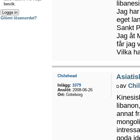
libanes
besök.
Jag har
eget la
Glömt lösenordet?
Sankt Pe
Jag åt 
får jag 
Vilka ha
Asiatis
Chilehead
av
Chi
Inlägg:
1079
Anslöt:
2008-06-26
Ort:
Göteborg
Kinesisk
libanon,
annat f
mongoli
intressa
goda id