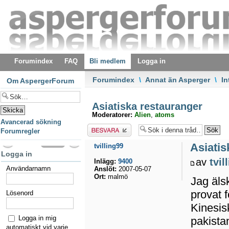
Forumindex
FAQ
Bli medlem
Logga in
Forumindex
\
Annat än Asperger
\
In
Om AspergerForum
Asiatiska restauranger
Moderatorer:
Alien
,
atoms
Avancerad sökning
Besvara
Forumregler
Asiatis
tvilling99
Logga in
av
tvil
Inlägg:
9400
Användarnamn
Anslöt:
2007-05-07
Ort:
malmö
Jag älsk
provat 
Lösenord
Kinesis
Logga in mig
pakista
automatiskt vid varje