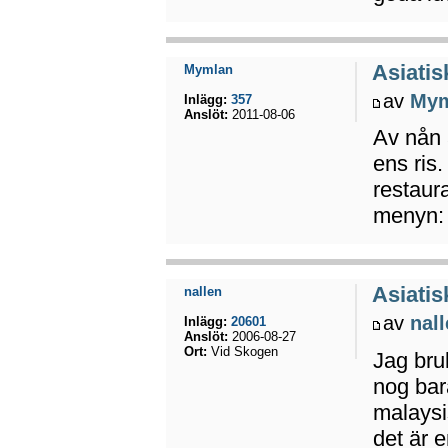
Asiatis
Mymlan
av
Mym
Inlägg:
357
Anslöt:
2011-08-06
Av nån a
ens ris.
restaur
menyn:
Asiatis
nallen
av
nal
Inlägg:
20601
Anslöt:
2006-08-27
Ort:
Vid Skogen
Jag bru
nog bara
malaysis
det är 