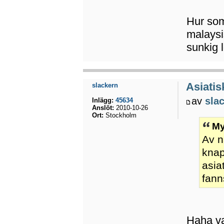
Hur som
malaysi
sunkig 
Asiatis
slackern
av
sla
Inlägg:
45634
Anslöt:
2010-10-26
Ort:
Stockholm
My
Av n
knap
asia
fan
Haha va