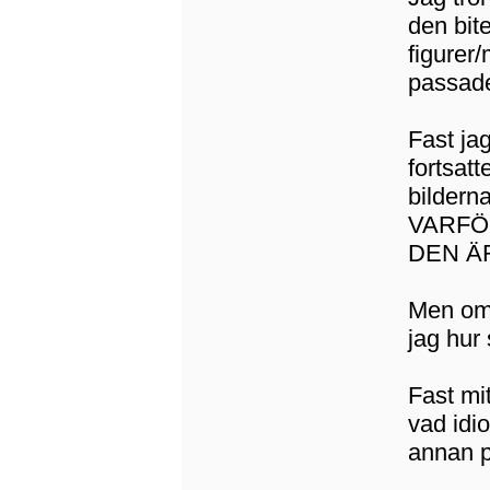
den bite
figurer
passade 
Fast jag
fortsatt
bilderna
VARFÖR 
DEN ÄR
Men om 
jag hur 
Fast mit
vad idi
annan 