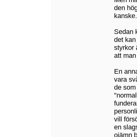
den hög
kanske. 
Sedan k
det kan
styrkor 
att man 
En anna
vara svå
de som 
"normal
fundera
personl
vill för
en slag
ojämn b