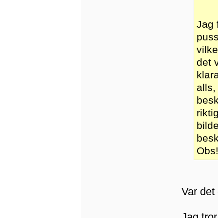
Jag 
puss
vilk
det 
klar
alls
besk
rikt
bild
besk
Obs!
Var det
Jag tror