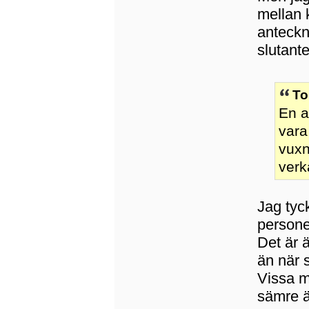
mellan 
anteckn
slutant
To
En a
vara
vuxn
verk
Jag tyck
persone
Det är 
än när
Vissa m
sämre ä