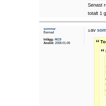
Senast 
totalt 1 
sommar
av
so
Bannad
Inlägg:
4619
To
Anslöt:
2008-01-09