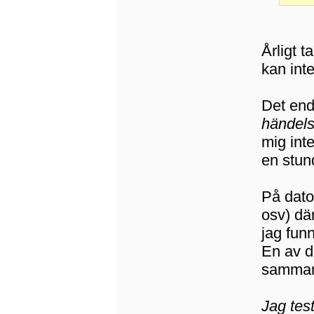
Årligt t
kan int
Det end
händels
mig inte
en stun
På dator
osv) där
jag funn
En av d
samman
Jag tes