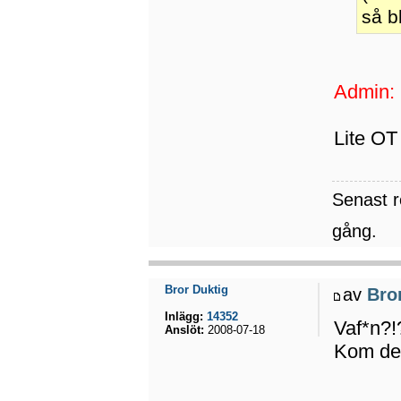
så b
Admin:
Lite OT
Senast 
gång.
Bror Duktig
av
Bro
Inlägg:
14352
Vaf*n?!?
Anslöt:
2008-07-18
Kom det