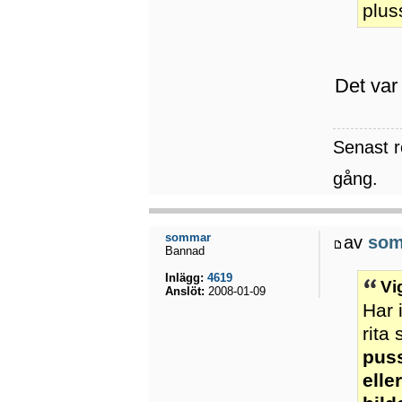
pluss
Det var 
Senast 
gång.
sommar
av
so
Bannad
Inlägg:
4619
Vi
Anslöt:
2008-01-09
Har 
rita 
puss
elle