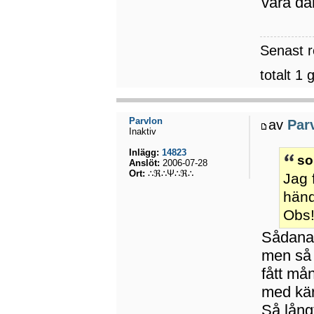
vara där
Senast 
totalt 1 
Parvlon
av
Par
Inaktiv
Inlägg:
14823
so
Anslöt:
2006-07-28
Ort:
∴ℜ∴Ψ∴ℜ∴
Jag 
händ
Obs!
Sådana t
men så 
fått må
med kär
Så långt