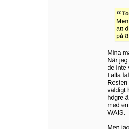
To
Men 
att 
på 8
Mina mä
När jag
de inte
I alla f
Resten 
väldigt 
högre än
med en 
WAIS.
Men jag