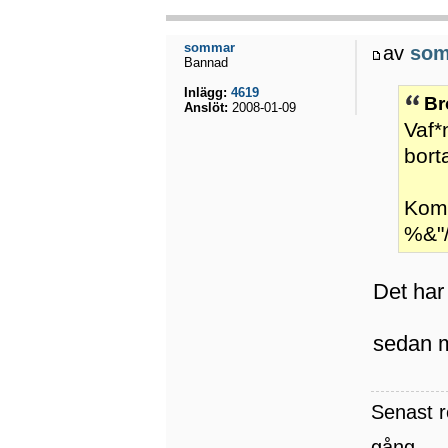
sommar
av
so
Bannad
Inlägg:
4619
Br
Anslöt:
2008-01-09
Vaf*
bort
Kom 
%&"/
Det har 
sedan m
Senast 
gång.