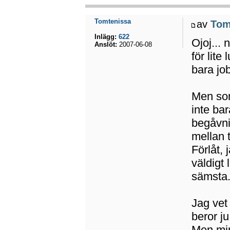
Tomtenissa
av
Tom
Inlägg:
622
Ojoj... 
Anslöt:
2007-06-08
för lite
bara job
Men som
inte ba
begåvni
mellan 
Förlåt, 
väldigt
sämsta
Jag vet
beror j
Men min