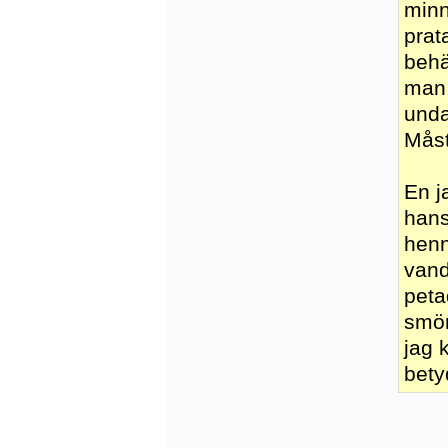
minn
prat
behä
man 
unda
Måst
En j
hans
henn
vand
peta
smö
jag 
bety