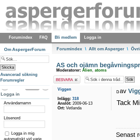
Forumindex
FAQ
Bli medlem
Logga in
Forumindex
\
Allt om Asperger
\
Övri
Om AspergerForum
AS och ojämn begåvningspr
Moderatorer:
Alien
,
atoms
Avancerad sökning
Besvara
Forumregler
Viggen
av
Vig
Logga in
Inlägg:
318
Tack Mi
Användarnamn
Anslöt:
2009-06-13
Ort:
Vetlanda
Lösenord
Logga in mig
Senast 
automatiskt vid varje