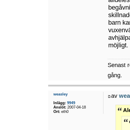
begåvni
skillna
barn ka
vuxenvä
avhjälp
möjligt.
Senast 
gång.
weasley
av
wea
Inlägg:
9949
Anslöt:
2007-04-18
Al
Ort:
eth0
..