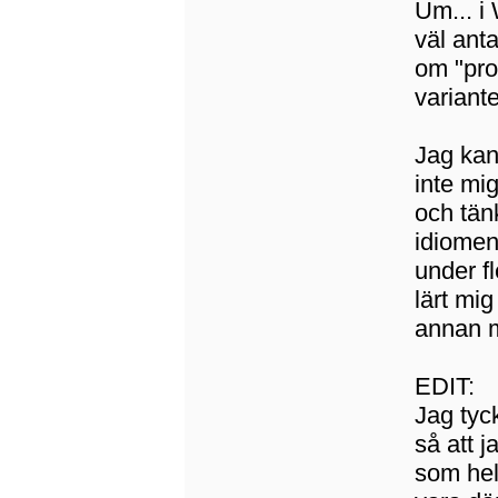
Um... i
väl anta
om "pro
variante
Jag kan
inte mig
och tän
idiomen
under fl
lärt mig
annan 
EDIT:
Jag tyc
så att j
som hel