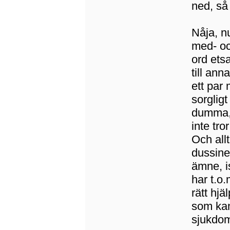
ned, så
Nåja, n
med- oc
ord etsa
till ann
ett par 
sorglig
dumma, 
inte tro
Och allt
dussine
ämne, is
har t.o.
rätt hjä
som kan
sjukdom