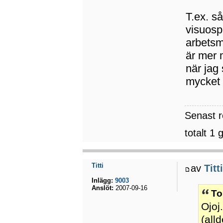
T.ex. s
visuosp
arbetsm
är mer 
när jag 
mycket 
Senast 
totalt 1 
Titti
av
Titt
Inlägg:
9003
Anslöt:
2007-09-16
To
Ojoj
(all