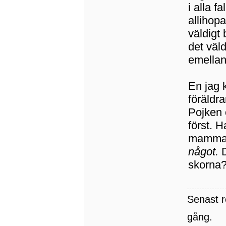
i alla f
allihopa
väldigt
det väl
emellan 
En jag 
föräldr
Pojken 
först. H
mamman
något.
D
skorna
Senast 
gång.