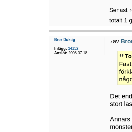
Senast 
totalt 1 
Bror Duktig
av
Bro
Inlägg:
14352
Anslöt:
2008-07-18
To
Fast
förk
någo
Det enda
stort la
Annars h
mönster