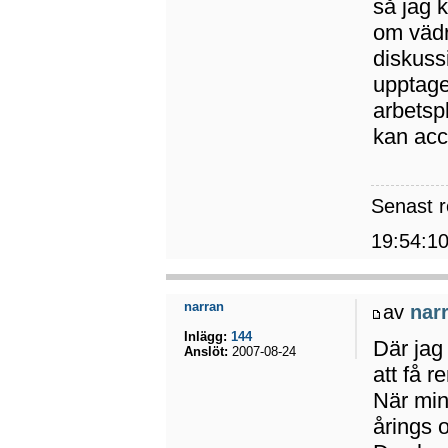
så jag 
om vädr
diskussi
upptage
arbetsp
kan acc
Senast 
19:54:10
narran
av
nar
Inlägg:
144
Där jag
Anslöt:
2007-08-24
att få 
När min
årings 