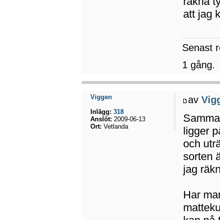
räkna t
att jag 
Senast 
1 gång.
Viggen
av
Vig
Inlägg:
318
Samma h
Anslöt:
2009-06-13
Ort:
Vetlanda
ligger 
och utr
sorten 
jag räk
Har man
matteku