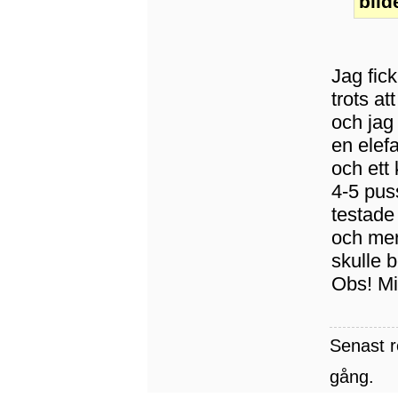
bild
Jag fic
trots at
och jag 
en elefa
och ett 
4-5 pus
testade 
och mer 
skulle b
Obs! Mi
Senast 
gång.