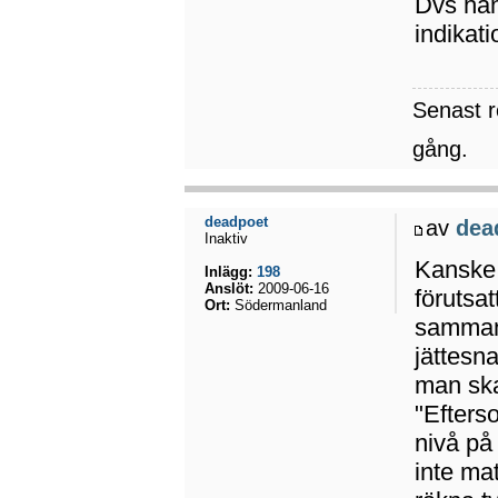
Dvs han
indikat
Senast 
gång.
deadpoet
av
dea
Inaktiv
Kanske l
Inlägg:
198
Anslöt:
2009-06-16
förutsat
Ort:
Södermanland
samman 
jättesn
man ska
"Efterso
nivå på 
inte mat