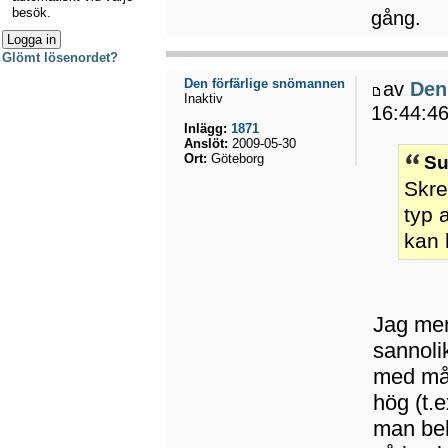
besök.
gång.
Glömt lösenordet?
Den förfärlige snömannen
av
Den
Inaktiv
16:44:4
Inlägg:
1871
Anslöt:
2009-05-30
Ort:
Göteborg
Su
Skre
typ 
kan 
Jag men
sannoli
med måt
hög (t.
man behö