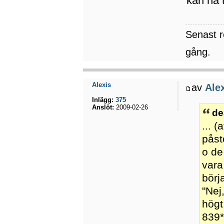
kan nå t
Senast 
gång.
Alexis
av
Ale
Inlägg:
375
Anslöt:
2009-02-26
de
... 
påst
o de
vara
börj
"Nej
högt
839*