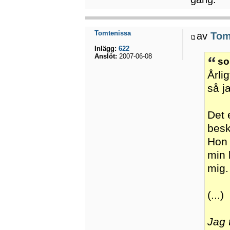
Tomtenissa
av
Tom
Inlägg:
622
Anslöt:
2007-06-08
so
Årli
så j
Det 
besk
Hon 
min 
mig
(...)
Jag 