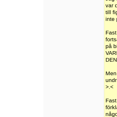
var 
till
inte
Fast
fort
på b
VARF
DEN
Men 
undr
>.<
Fast
förk
någo