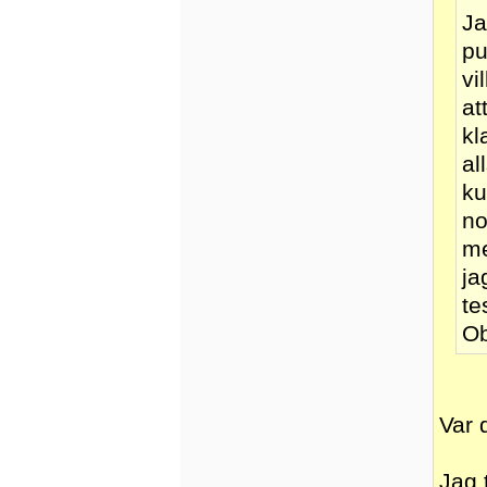
Ja
pu
vi
at
kl
al
ku
no
me
ja
te
Ob
Var 
Jag 