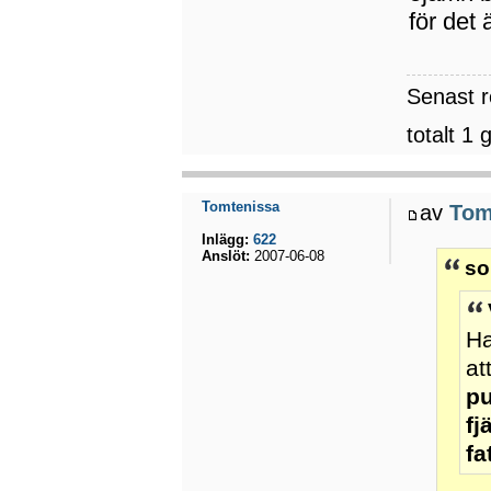
för det
Senast 
totalt 1 
Tomtenissa
av
Tom
Inlägg:
622
Anslöt:
2007-06-08
so
Ha
at
pu
fj
fa