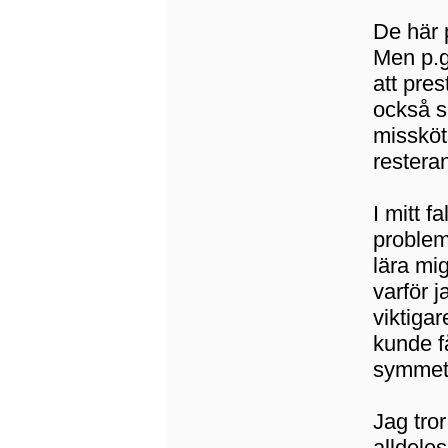
De här p
Men p.g.
att pre
också s
missköt
restera
I mitt f
problem
lära mig
varför j
viktiga
kunde få
symmetr
Jag tror
alldeles