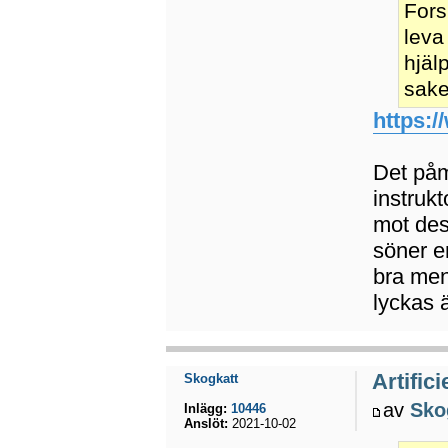
Fors
leva
hjäl
sake
https:/
Det på
instruk
mot des
söner e
bra men
lyckas 
Artifici
Skogkatt
av
Sko
Inlägg:
10446
Anslöt:
2021-10-02