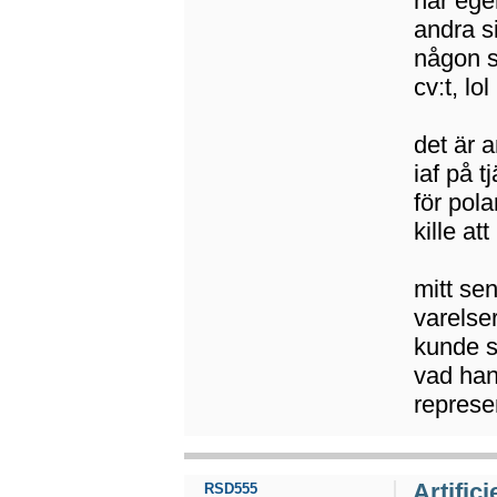
har ege
andra si
någon s
cv:t, lol
det är 
iaf på 
för pola
kille a
mitt se
varelser
kunde s
vad han
represen
Artifici
RSD555