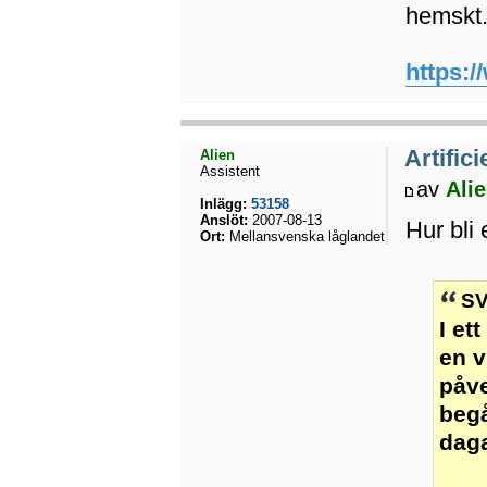
hemskt
https:/
Artifici
Alien
Assistent
av
Ali
Inlägg:
53158
Anslöt:
2007-08-13
Hur bli 
Ort:
Mellansvenska låglandet
SV
I et
en v
påve
begå
daga