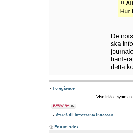
Al
Hur 
De norsk
ska inf
journal
hantera
detta k
Föregående
Visa inlägg nyare än
Besvara
Återgå till Intressanta intressen
Forumindex