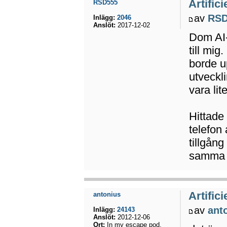
Artifici
RSD555
av
RSD
Inlägg:
2046
Anslöt:
2017-12-02
Dom AI-
till mi
borde up
utveckl
vara lit
Hittade
telefon
tillgång
samma 
Artifici
antonius
av
ant
Inlägg:
24143
Anslöt:
2012-12-06
Ort:
In my escape pod.