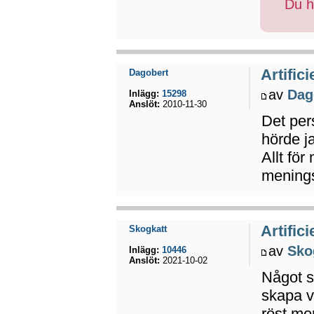
Du ha
Artifici
Dagobert
av
Dag
Inlägg:
15298
Anslöt:
2010-11-30
Det pers
hörde j
Allt för
menings
Artifici
Skogkatt
av
Sko
Inlägg:
10446
Anslöt:
2021-10-02
Något so
skapa v
röst men