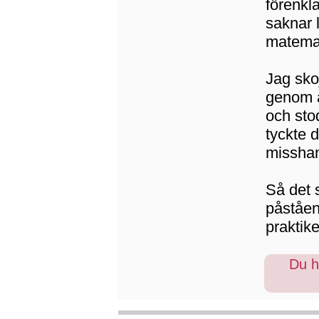
förenkl
saknar l
matemat
Jag skoj
genom a
och sto
tyckte 
misshan
Så det s
påståend
praktik
Du ha