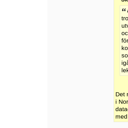
tr
ut
oc
fö
ko
so
ig
le
Det 
i No
data
med