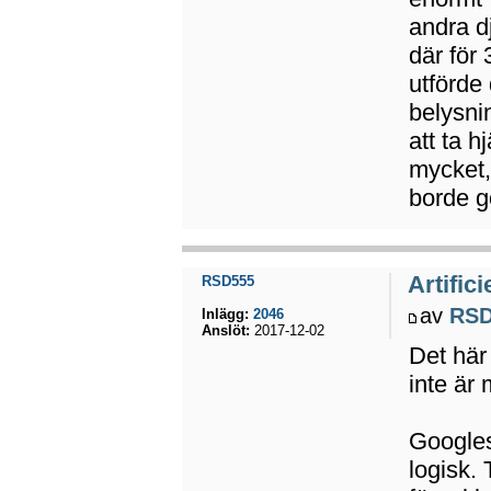
andra d
där för
utförde
belysnin
att ta h
mycket,
borde gö
Artifici
RSD555
av
RSD
Inlägg:
2046
Anslöt:
2017-12-02
Det här
inte är
Googles
logisk.