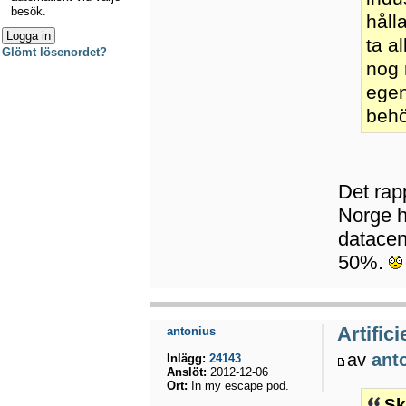
besök.
håll
ta a
Glömt lösenordet?
nog 
egen
beh
Det rapp
Norge h
datacen
50%.
Artifici
antonius
av
ant
Inlägg:
24143
Anslöt:
2012-12-06
Ort:
In my escape pod.
Sk