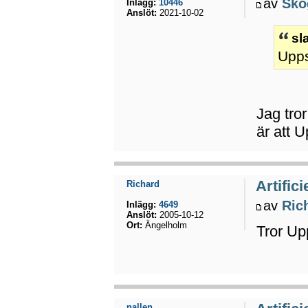
av
Sko
Inlägg:
10446
Anslöt:
2021-10-02
sl
Upps
Jag tro
är att 
Artifici
Richard
av
Ric
Inlägg:
4649
Anslöt:
2005-10-12
Ort:
Ängelholm
Tror Up
nallen