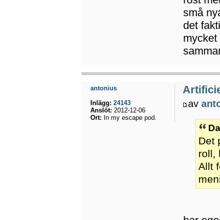
små nyan
det fak
mycket 
sammanh
Artifici
antonius
av
ant
Inlägg:
24143
Anslöt:
2012-12-06
Ort:
In my escape pod.
Da
Det 
roll
Allt
meni