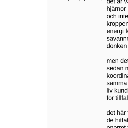
det är 
hjärnor
och inte
kroppen
energi f
savanne
donken 
men det 
sedan m
koordin
samma u
liv kun
för tillfä
det här
de hitt
enormt 