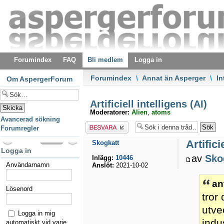
Forumindex
FAQ
Bli medlem
Logga in
Forumindex
\
Annat än Asperger
\
In
Om AspergerForum
Artificiell intelligens (AI)
Moderatorer:
Alien
,
atoms
Avancerad sökning
Besvara
Forumregler
Artifici
Skogkatt
Logga in
av
Sko
Inlägg:
10446
Användarnamn
Anslöt:
2021-10-02
an
Lösenord
tror
utve
Logga in mig
indu
automatiskt vid varje