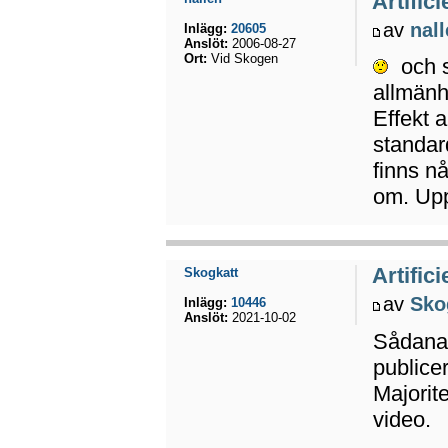
Artifici
av
nal
Inlägg:
20605
Anslöt:
2006-08-27
Ort:
Vid Skogen
och s
allmänh
Effekt 
standar
finns n
om. Upp
Artifici
Skogkatt
av
Sko
Inlägg:
10446
Anslöt:
2021-10-02
Sådana f
publice
Majorit
video.