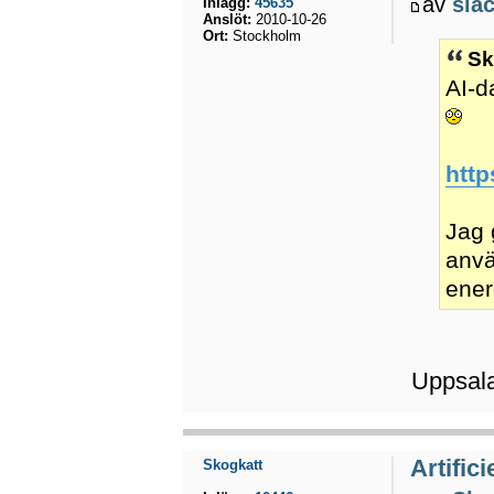
av
sla
Inlägg:
45635
Anslöt:
2010-10-26
Ort:
Stockholm
Sk
AI-d
http
Jag 
anvä
ener
Uppsala
Artifici
Skogkatt