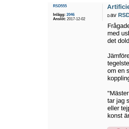
Artifici
RSD555
av
RSD
Inlägg:
2046
Anslöt:
2017-12-02
Frågade
med usb-
det dold
Jämföre
tegelst
om en s
kopplin
"Mäster
tar jag
eller te
konst är