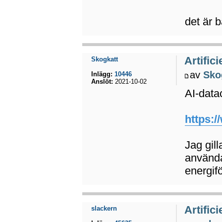
det är b
Artifici
Skogkatt
av
Sko
Inlägg:
10446
Anslöt:
2021-10-02
AI-data
https:/
Jag gil
använda
energif
Artifici
slackern