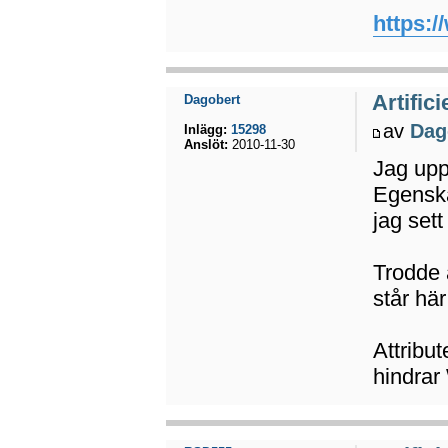
https:/
Artifici
Dagobert
av
Dag
Inlägg:
15298
Anslöt:
2010-11-30
Jag uppt
Egenska
jag sett
Trodde a
står här
Attribut
hindrar