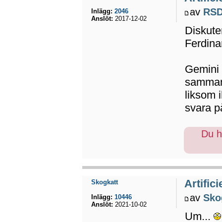
av
RSD
Inlägg:
2046
Anslöt:
2017-12-02
Diskute
Ferdina
Gemini 
sammanh
liksom 
svara på
Du ha
Artifici
Skogkatt
av
Sko
Inlägg:
10446
Anslöt:
2021-10-02
Um...