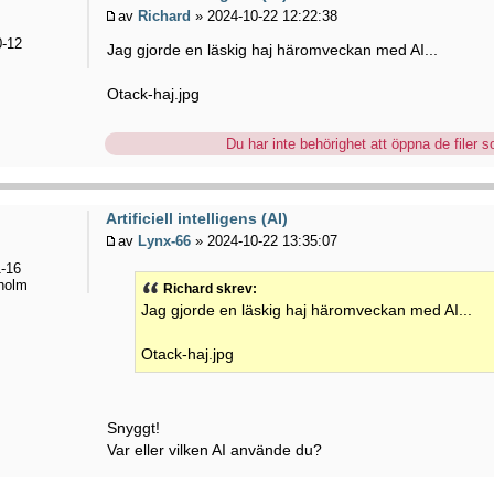
av
Richard
» 2024-10-22 12:22:38
-12
Jag gjorde en läskig haj häromveckan med AI...
Otack-haj.jpg
Du har inte behörighet att öppna de filer so
Artificiell intelligens (AI)
av
Lynx-66
» 2024-10-22 13:35:07
-16
holm
Richard skrev:
Jag gjorde en läskig haj häromveckan med AI...
Otack-haj.jpg
Snyggt!
Var eller vilken AI använde du?