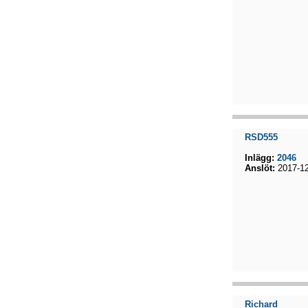
RSD555
Inlägg:
2046
Anslöt:
2017-12
Richard