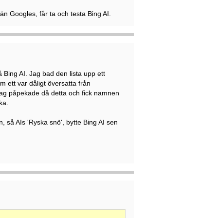
än Googles, får ta och testa Bing AI.
å Bing AI. Jag bad den lista upp ett
 ett var dåligt översatta från
n. Jag påpekade då detta och fick namnen
ka.
 så AIs 'Ryska snö', bytte Bing AI sen