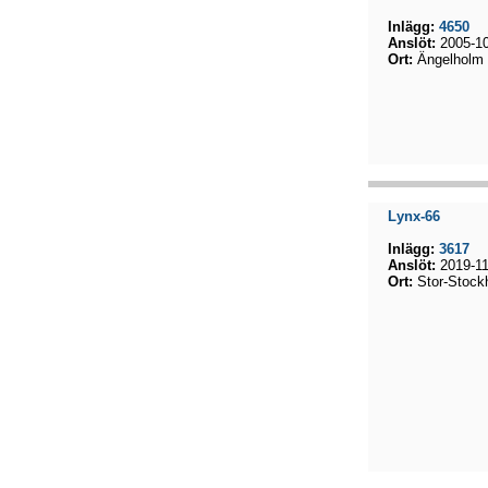
Inlägg:
4650
Anslöt:
2005-10
Ort:
Ängelholm
Lynx-66
Inlägg:
3617
Anslöt:
2019-11
Ort:
Stor-Stock