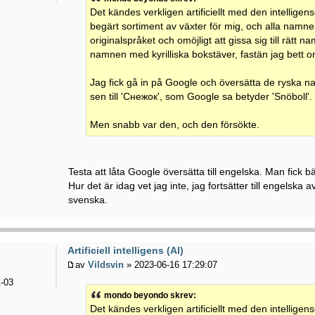
Det kändes verkligen artificiellt med den intelligen
begärt sortiment av växter för mig, och alla namnen
originalspråket och omöjligt att gissa sig till rätt
namnen med kyrilliska bokstäver, fastän jag bett 
Jag fick gå in på Google och översätta de ryska na
sen till 'Снежок', som Google sa betyder 'Snöboll'.
Men snabb var den, och den försökte.
Testa att låta Google översätta till engelska. Man fick bä
Hur det är idag vet jag inte, jag fortsätter till engelska 
svenska.
Artificiell intelligens (AI)
av
Vildsvin
» 2023-06-16 17:29:07
-03
mondo beyondo skrev:
Det kändes verkligen artificiellt med den intelligen