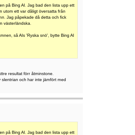
sen på Bing AI. Jag bad den lista upp ett
 utom ett var dåligt översatta från
 namn. Jag påpekade då detta och fick
om västerländska.
mnen, så AIs 'Ryska snö', bytte Bing AI
ttre resultat förr åtminstone.
av slentrian och har inte jämfört med
sen på Bing AI. Jag bad den lista upp ett