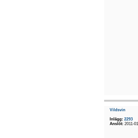
Vildsvin
Inlägg:
2293
Anslöt:
2011-01