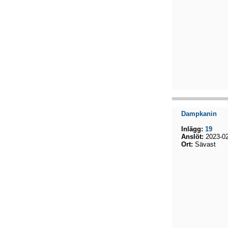
Dampkanin
Inlägg:
19
Anslöt:
2023-02
Ort:
Sävast