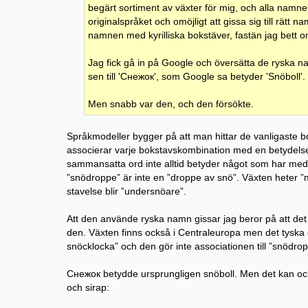
begärt sortiment av växter för mig, och alla namnen
originalspråket och omöjligt att gissa sig till rätt
namnen med kyrilliska bokstäver, fastän jag bett 
Jag fick gå in på Google och översätta de ryska na
sen till 'Снежок', som Google sa betyder 'Snöboll'.
Men snabb var den, och den försökte.
Språkmodeller bygger på att man hittar de vanligaste b
associerar varje bokstavskombination med en betydelse. 
sammansatta ord inte alltid betyder något som har med
”snödroppe” är inte en ”droppe av snö”. Växten heter ”п
stavelse blir ”undersnöare”.
Att den använde ryska namn gissar jag beror på att de
den. Växten finns också i Centraleuropa men det tyska o
snöcklocka” och den gör inte associationen till ”snödro
Снежок betydde ursprungligen snöboll. Men det kan oc
och sirap: