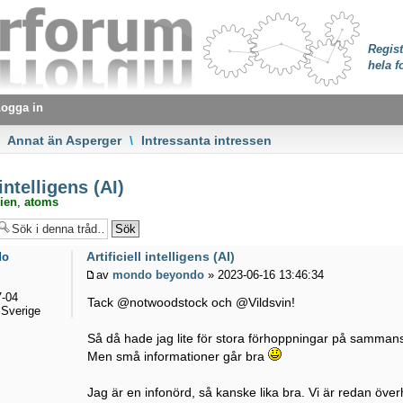
Regist
hela f
ogga in
Annat än Asperger
\
Intressanta intressen
 intelligens (AI)
ien
,
atoms
Artificiell intelligens (AI)
do
av
mondo beyondo
» 2023-06-16 13:46:34
-04
Tack @notwoodstock och @Vildsvin!
Sverige
Så då hade jag lite för stora förhoppningar på sammans
Men små informationer går bra
Jag är en infonörd, så kanske lika bra. Vi är redan öv