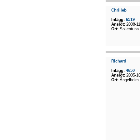
Chrilleb
Inlägg:
6519
Anslöt:
2008-11
Ort:
Sollentuna
Richard
Inlägg:
4650
Anslöt:
2005-10
Ort:
Ängelholm