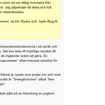
 utom ett var dåligt översatta från
 namn. Jag påpekade då detta och fick
om västerländska.
mnen, så AIs 'Ryska snö', bytte Bing AI
okstavskombinationerna i ett språk och
Det kan leda till märkliga resultat då
 de ingående orden att göra. En
одснежник” vilket översatt stavelse för
t främst är ryssar som pratar om snö med
rdet är ”Sneeglöckchen” alltså ”liten
ppe”.
kså syfta på en blandning av yoghurt