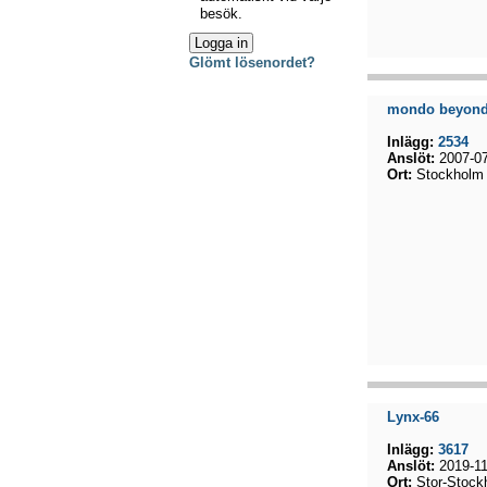
besök.
Glömt lösenordet?
mondo beyon
Inlägg:
2534
Anslöt:
2007-07
Ort:
Stockholm 
Lynx-66
Inlägg:
3617
Anslöt:
2019-11
Ort:
Stor-Stock