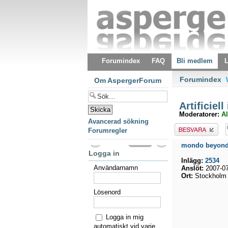
Forumindex
FAQ
Bli medlem
L
Forumindex
\
Om AspergerForum
Artificiell
Moderatorer:
Al
Avancerad sökning
Besvara
Forumregler
mondo beyon
Logga in
Inlägg:
2534
Användarnamn
Anslöt:
2007-07
Ort:
Stockholm 
Lösenord
Logga in mig
automatiskt vid varje