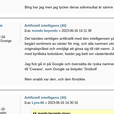
Bing har jag men jag tycker deras sökresultat är sämre 
Artificiell intelligens (AI)
do
av
mondo beyondo
» 2023-06-16 14:11:38
-04
Det kändes verkligen artificiellt med den intelligensen p
Sverige
begärt sortiment av växter för mig, och alla namnen utom
originalspråket och omöjligt att gissa sig till rätt nam
med kyrilliska bokstäver, fastän jag bett om västerländs
Jag fick gå in på Google och översätta de ryska namnen,
till 'Снежок', som Google sa betyder 'Snöboll'.
Men snabb var den, och den försökte.
Artificiell intelligens (AI)
av
Lynx-66
» 2023-06-16 14:30:16
-16
holm
mondo beyondo skrev: