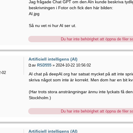
Jag frågade Chat GPT om den AIn kunde beskriva tydligt
beskrivningen i Fotor och fick den här bilden:
AI.jpg
Så nu vet ni hur AI ser ut.
Du har inte behörighet att öppna de filer so
Artificiell intelligens (AI)
av
RSD555
» 2024-10-22 10:56:02
-02
AI chat på deepAI.org har satsat mycket på att inte spri
skriva något som inte är korrekt. Men dom har en bit kv
(Har trots stora ansträngningar ännu inte lyckats få den
Stockholm.)
Du har inte behörighet att öppna de filer so
Artificiell intelligens (AI)