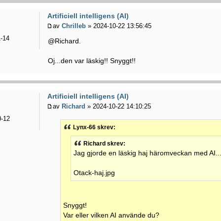
Artificiell intelligens (AI)
av
Chrilleb
» 2024-10-22 13:56:45
-14
@Richard.
Oj...den var läskig!! Snyggt!!
Artificiell intelligens (AI)
av
Richard
» 2024-10-22 14:10:25
-12
Lynx-66 skrev:
Richard skrev:
Jag gjorde en läskig haj häromveckan med AI..
Otack-haj.jpg
Snyggt!
Var eller vilken AI använde du?