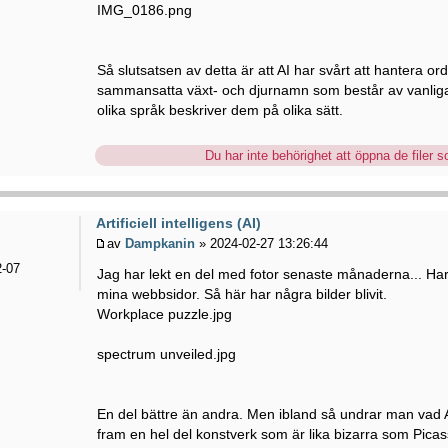
IMG_0186.png
Så slutsatsen av detta är att AI har svårt att hantera o
sammansatta växt- och djurnamn som består av vanlig
olika språk beskriver dem på olika sätt.
Du har inte behörighet att öppna de filer so
Artificiell intelligens (AI)
av
Dampkanin
» 2024-02-27 13:26:44
-07
Jag har lekt en del med fotor senaste månaderna... Har fö
mina webbsidor. Så här har några bilder blivit.
Workplace puzzle.jpg
spectrum unveiled.jpg
En del bättre än andra. Men ibland så undrar man vad AI
fram en hel del konstverk som är lika bizarra som Picas