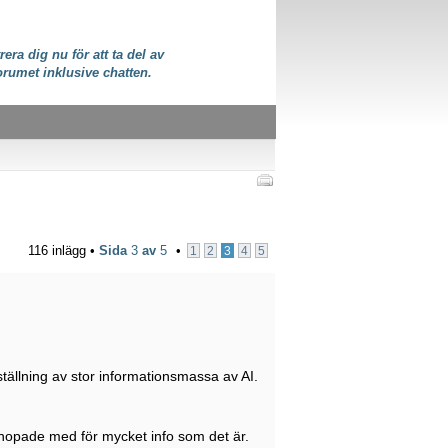
rera dig nu för att ta del av
orumet inklusive chatten.
116 inlägg •
Sida
3
av
5
•
1
2
3
4
5
tällning av stor informationsmassa av AI.
erhopade med för mycket info som det är.