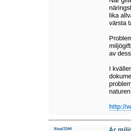
När gif
närings
lika al
värsta 
Problem
miljögi
av dess
I kväll
dokumen
problema
naturen
http://
Är miljö
Xtrail3344