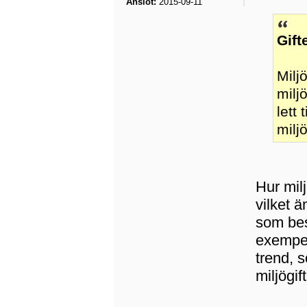
Anslöt:
2015-09-11
Gift
Milj
milj
lett 
milj
Hur mil
vilket 
som bes
exempelv
trend, s
miljögift