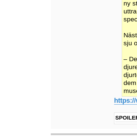
ny s
uttr
spec
Näst
sju 
– De
djur
djur
dem 
muse
https:/
SPOILE