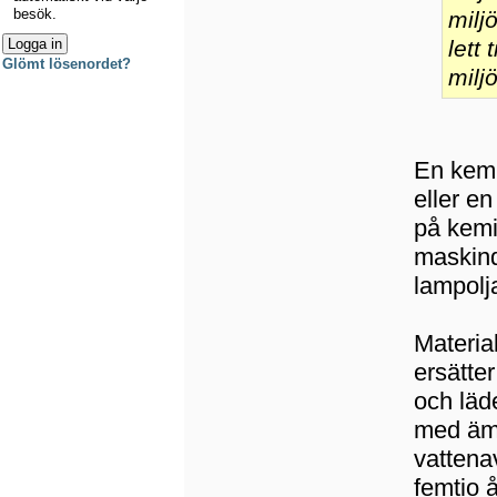
besök.
milj
lett 
Glömt lösenordet?
milj
En kemi
eller e
på kemi
maskind
lampolj
Materia
ersätter
och läd
med äm
vattena
femtio å