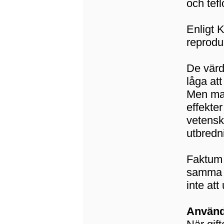
och tef
Enligt 
reprodu
De värd
låga att
Men man
effekte
vetensk
utbredni
Faktum ä
samma t
inte at
Användn