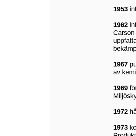
1953
in
1962
in
Carson 
uppfatt
bekämp
1967
pu
av kemi
1969
fö
Miljösky
1972
hå
1973
ko
Produkt