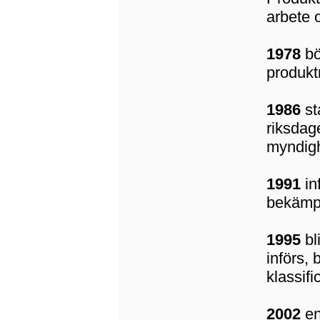
arbete o
1978
bö
produktr
1986
st
riksdag
myndigh
1991
in
bekämp
1995
bl
införs,
klassif
2002
en