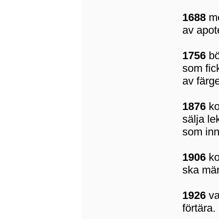
1688
me
av apot
1756
bör
som fic
av färg
1876
ko
sälja le
som inn
1906
ko
ska mär
1926
va
förtära.