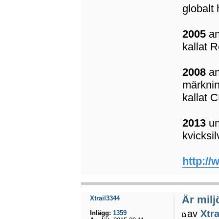
globalt
2005
an
kallat 
2008
an
märknin
kallat 
2013
un
kvicksil
http://
Är miljö
Xtrail3344
av
Xtr
Inlägg:
1359