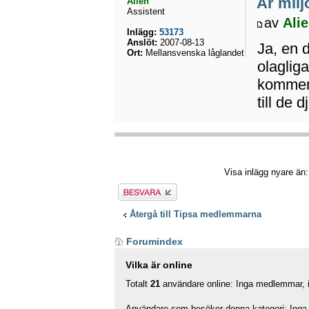
Är miljö
Alien
Assistent
av
Ali
Inlägg:
53173
Anslöt:
2007-08-13
Ja, en 
Ort:
Mellansvenska låglandet
olagliga
kommer 
till de 
Visa inlägg nyare än
Besvara
Återgå till Tipsa medlemmarna
Forumindex
Vilka är online
Totalt
21
användare online: Inga medlemmar, in
Användare som besöker denna kategori: Inga 