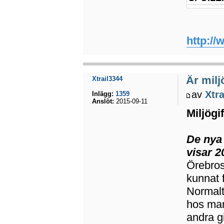
http://
Är miljö
Xtrail3344
av
Xtr
Inlägg:
1359
Anslöt:
2015-09-11
Miljögi
De nya 
visar 
Örebros
kunnat f
Normalt 
hos mam
andra g