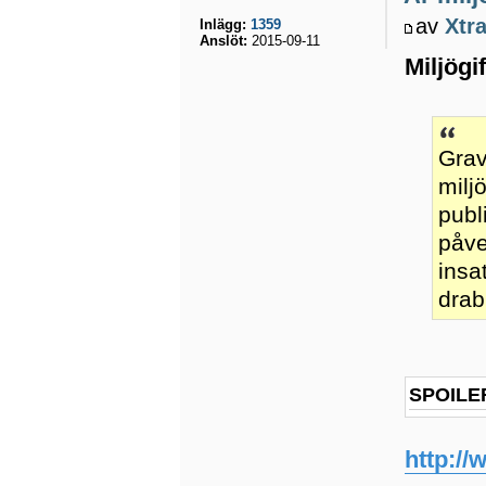
av
Xtr
Inlägg:
1359
Anslöt:
2015-09-11
Miljögi
Grav
milj
publ
påve
insa
drab
SPOILE
http://