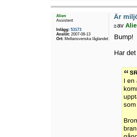
Är miljö
Alien
Assistent
av
Ali
Inlägg:
53173
Anslöt:
2007-08-13
Bump!
Ort:
Mellansvenska låglandet
Har det 
SR
I en
komm
uppt
som 
Brom
bran
gång