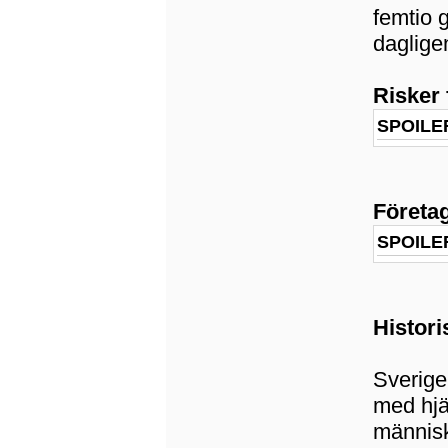
femtio 
dagligen
Risker 
SPOILE
Företag
SPOILE
Histori
Sverige
med hjäl
människ