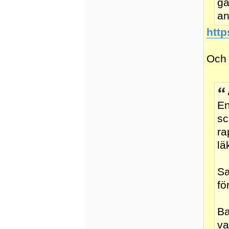
gå
an
http
Och 
En
sc
ra
lä
Sa
fö
Ba
va