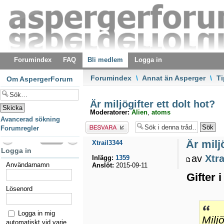
Forumindex
FAQ
Bli medlem
Logga in
Forumindex
\
Annat än Asperger
\
T
Om AspergerForum
Är miljögifter ett dolt hot?
Moderatorer:
Alien
,
atoms
Avancerad sökning
Besvara
Forumregler
Är miljö
Xtrail3344
Logga in
av
Xtr
Inlägg:
1359
Användarnamn
Anslöt:
2015-09-11
Gifter i
Lösenord
Logga in mig
Milj
automatiskt vid varje