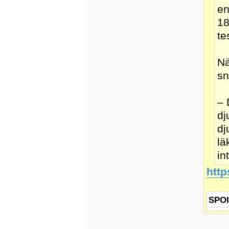
en
18
te
Nä
sn
– 
dj
dj
lä
in
http
SPO