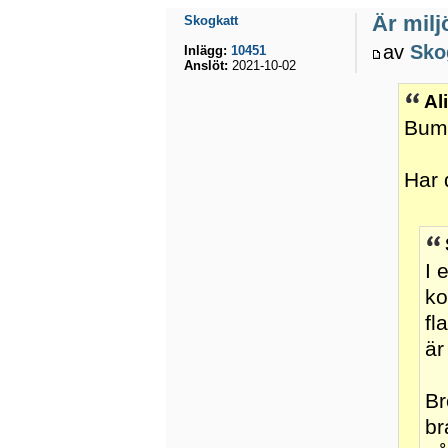
Är miljö
Skogkatt
av
Sko
Inlägg:
10451
Anslöt:
2021-10-02
Al
Bum
Har 
I 
ko
fl
är
Br
br