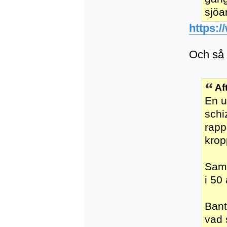
sjöa
https:/
Och så 
Af
En u
schi
rapp
krop
Samt
i 50 
Bant
vad 