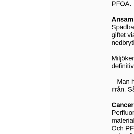
PFOA.
Ansaml
Spädbar
giftet 
nedbryt
Miljöke
definiti
– Man h
ifrån. S
Cancer
Perfluor
material
Och PFO