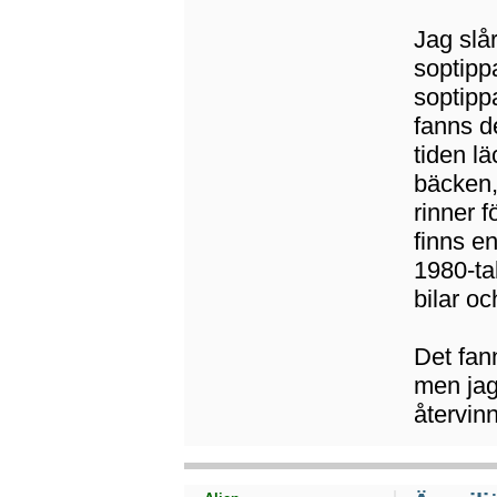
Jag slå
soptippa
soptipp
fanns d
tiden l
bäcken,
rinner 
finns e
1980-ta
bilar oc
Det fan
men jag 
återvin