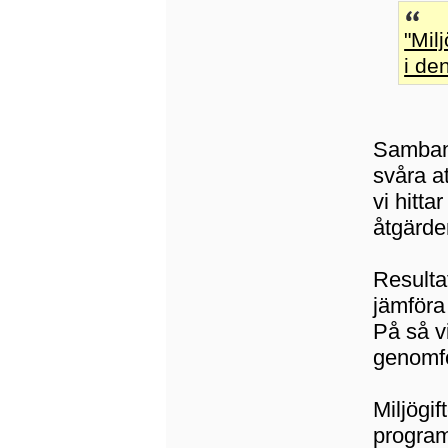
"Mil
i den
Samband
svåra a
vi hitt
åtgärder
Resulta
jämföra
På så v
genomfö
Miljögi
program