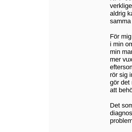
verklige
aldrig 
samma 
För mig
i min om
min mam
mer vux
efterso
rör sig
gör det
att beh
Det som
diagnost
problem