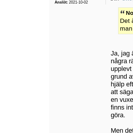
Anslöt:
2021-10-02
No
Det 
man 
Ja, jag 
några rä
upplevt
grund a
hjälp e
att säga
en vuxe
finns i
göra.
Men det