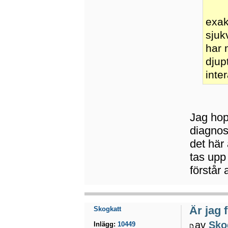
exak
sjuk
har 
djup
inte
Jag hopp
diagnos
det här
tas upp 
förstår 
Är jag 
Skogkatt
av
Sko
Inlägg:
10449