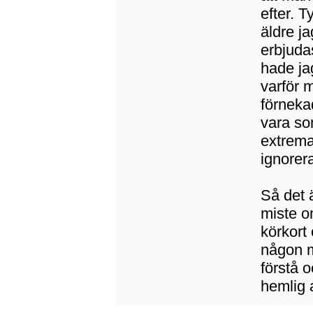
efter. T
äldre j
erbjuda
hade jag
varför 
förneka
vara so
extrema
ignorer
Så det 
miste o
körkort
någon m
förstå 
hemlig 