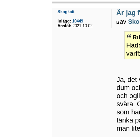
Är jag 
Skogkatt
av
Sko
Inlägg:
10449
Anslöt:
2021-10-02
Ri
Hade
varf
Ja, det 
dum och
och ogil
svåra. 
som hän
tänka på
man lite