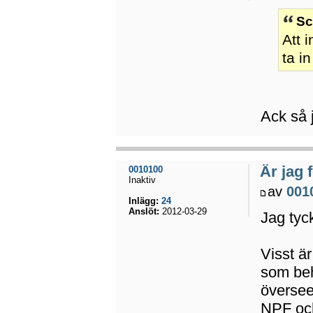
Sc
Att i
ta i
Ack så 
Är jag 
0010100
Inaktiv
av
001
Inlägg:
24
Anslöt:
2012-03-29
Jag tyck
Visst är
som beh
översee
NPF och