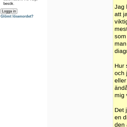
besök.
Jag 
att 
Glömt lösenordet?
vikt
mest
som 
man 
diag
Hur 
och 
elle
ändå
mig 
Det 
en d
den 