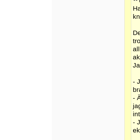
Ha
kn
De
tr
al
ak
Ja
- 
br
- 
ja
in
- 
ek