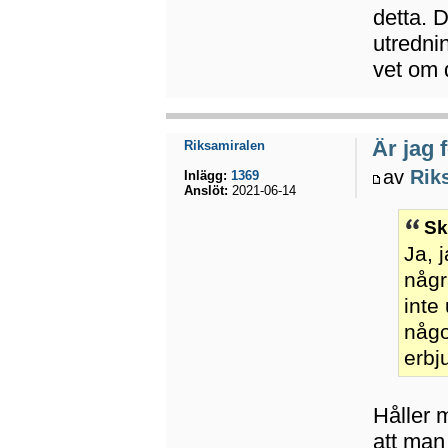
detta. 
utrednin
vet om 
Är jag 
Riksamiralen
av
Rik
Inlägg:
1369
Anslöt:
2021-06-14
Sk
Ja, 
någr
inte
någo
erbj
Håller 
att man