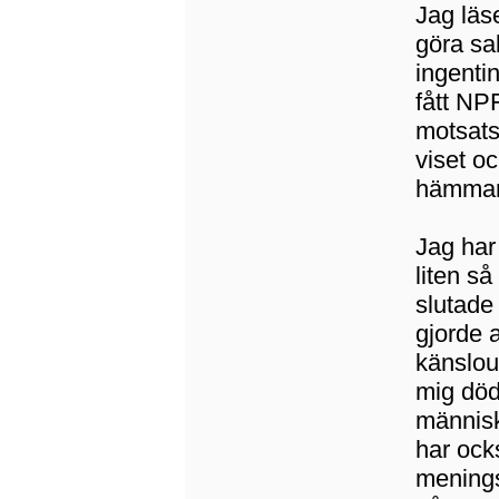
Jag läs
göra sa
ingenti
fått NP
motsats
viset o
hämmar 
Jag har 
liten så
slutade
gjorde a
känslou
mig död
människo
har ock
meningsl