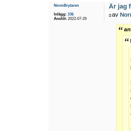
Är jag 
NormBrytaren
av
Nor
Inlägg:
336
Anslöt:
2022-07-29
an