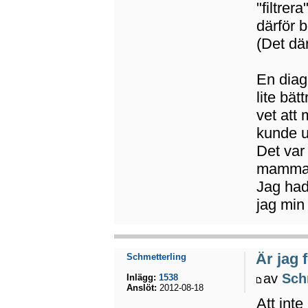
"filtrer
därför b
(Det dä
En diag
lite bä
vet att 
kunde u
Det var
mamma 
Jag had
jag min
Är jag 
Schmetterling
av
Sch
Inlägg:
1538
Anslöt:
2012-08-18
Att inte