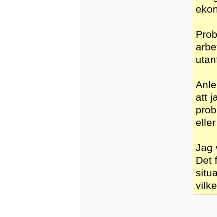
eko
Prob
arbe
utan
Anle
att 
prob
elle
Jag 
Det 
situ
vilk