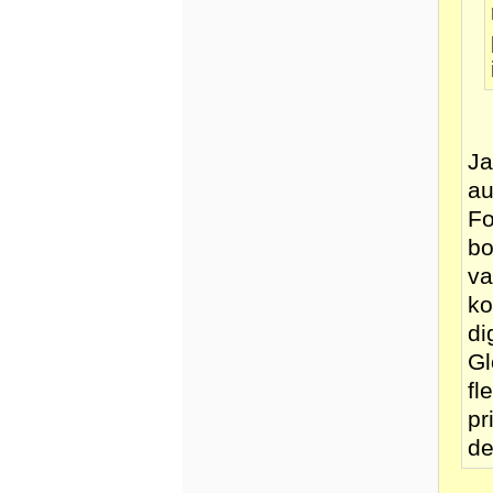
Ja
au
Fo
bo
va
ko
di
Gl
fl
pr
de