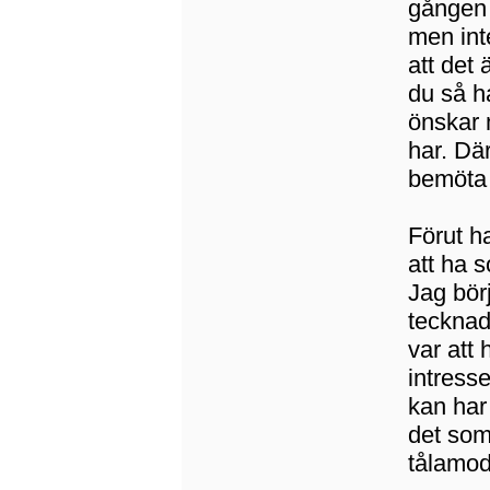
gången 
men int
att det
du så h
önskar m
har. Där
bemöta a
Förut ha
att ha 
Jag bör
tecknad
var att
intress
kan har
det som
tålamod