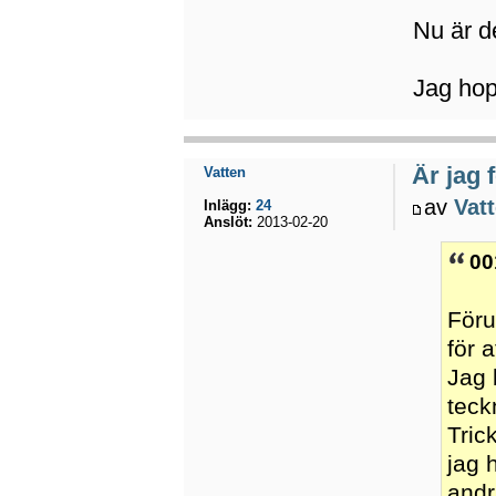
Nu är d
Jag hopp
Är jag 
Vatten
av
Vat
Inlägg:
24
Anslöt:
2013-02-20
00
Föru
för 
Jag 
teck
Tric
jag 
andr