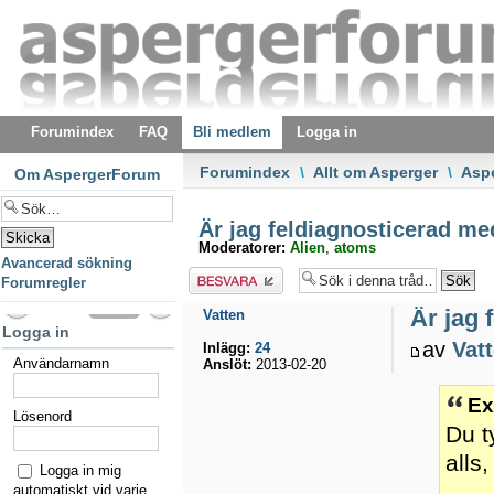
Forumindex
FAQ
Bli medlem
Logga in
Forumindex
\
Allt om Asperger
\
Asp
Om AspergerForum
Är jag feldiagnosticerad m
Moderatorer:
Alien
,
atoms
Avancerad sökning
Besvara
Forumregler
Är jag 
Vatten
Logga in
av
Vat
Inlägg:
24
Användarnamn
Anslöt:
2013-02-20
Ex
Lösenord
Du t
alls,
Logga in mig
automatiskt vid varje