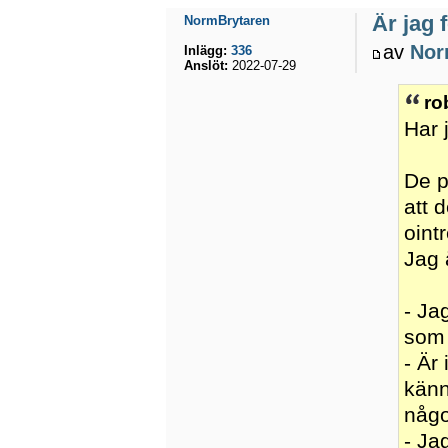
Är jag 
NormBrytaren
av
Nor
Inlägg:
336
Anslöt:
2022-07-29
ro
Har 
De p
att 
oint
Jag 
- Ja
som 
- Är
känne
någo
- Ja