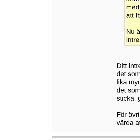
med 
att 
Nu ä
intr
Ditt in
det som
lika myc
det som 
sticka,
För övri
värda at