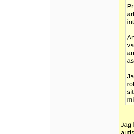
Pr
ar
in
An
va
an
as
Ja
ro
si
mi
Jag 
auti