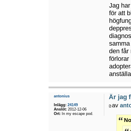
Jag har
för att
högfung
deppres
diagnos
samma s
den får 
förlorar
adopter
anställ
Är jag 
antonius
av
ant
Inlägg:
24149
Anslöt:
2012-12-06
Ort:
In my escape pod.
No