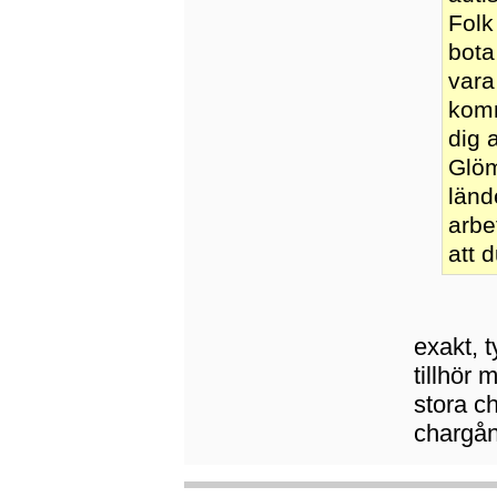
Folk
bota
vara
komm
dig 
Glöm 
länd
arbe
att 
exakt, 
tillhör 
stora c
chargån