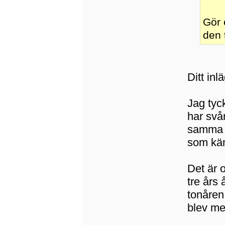
Gör 
den t
Ditt inl
Jag tyc
har svå
samma a
som kän
Det är 
tre års 
tonåren
blev mer