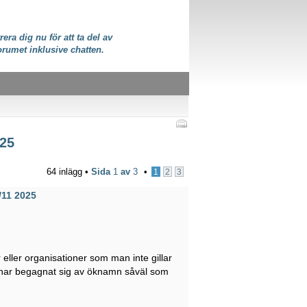
rera dig nu för att ta del av
orumet inklusive chatten.
025
64 inlägg •
Sida
1
av
3
•
1
2
3
/11 2025
eller organisationer som man inte gillar
e har begagnat sig av öknamn såväl som