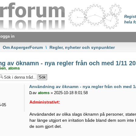
Regist
hela f
ogga in
Om AspergerForum
\
Regler, nyheter och synpunkter
 av öknamn - nya regler från och med 1/11 2
ien
,
atoms
Användning av öknamn - nya regler från och med 1
av
atoms
» 2025-10-18 8:01:58
Administrativt:
-05
Användandet av olika slags öknamn på personer, stater 
har länge utgjort en irritation både bland dem som int
de som gjort det.