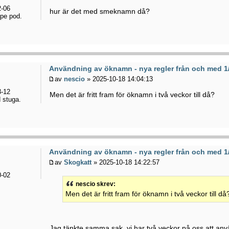
-06
hur är det med smeknamn då?
pe pod.
Användning av öknamn - nya regler från och med 1
av
nescio
» 2025-10-18 14:04:13
-12
Men det är fritt fram för öknamn i två veckor till då?
d stuga.
Användning av öknamn - nya regler från och med 1
av
Skogkatt
» 2025-10-18 14:22:57
-02
nescio skrev:
Men det är fritt fram för öknamn i två veckor till då
Jag tänkte samma sak, vi har två veckor på oss att an