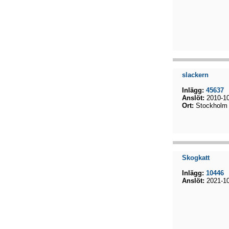
slackern
Inlägg:
45637
Anslöt:
2010-10
Ort:
Stockholm
Skogkatt
Inlägg:
10446
Anslöt:
2021-10