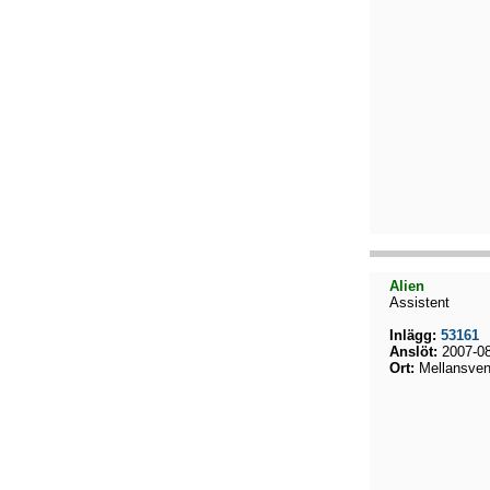
Alien
Assistent
Inlägg:
53161
Anslöt:
2007-08
Ort:
Mellansven