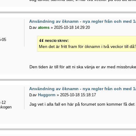
Användning av öknamn - nya regler från och med 1
av
atoms
» 2025-10-18 14:29:20
-05
nescio skrev:
Men det är fritt fram för öknamn i två veckor till då
Den tiden är till för att ni ska vänja er av med missbruke
Användning av öknamn - nya regler från och med 1
av
Huggorm
» 2025-10-18 15:18:17
-12
Jag vet i alla fall en här på forumet som kommer få det 
 skogen