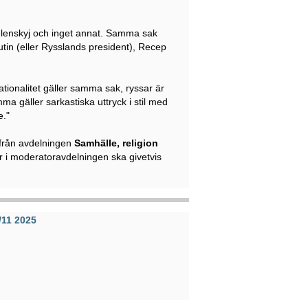
lenskyj och inget annat. Samma sak
utin (eller Rysslands president), Recep
nationalitet gäller samma sak, ryssar är
a gäller sarkastiska uttryck i stil med
e."
 från avdelningen
Samhälle, religion
r i moderatoravdelningen ska givetvis
/11 2025