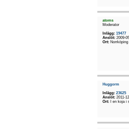
atoms
Moderator
Inlägg:
19477
Anslöt:
2009-05
Ort:
Norrköping
Huggorm
Inlägg:
23625
Anslöt:
2011-12
Ort:
I en koja i