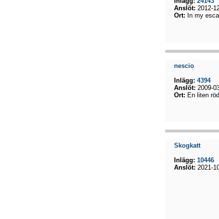
Inlägg:
24143
Anslöt:
2012-12
Ort:
In my esca
nescio
Inlägg:
4394
Anslöt:
2009-03
Ort:
En liten rö
Skogkatt
Inlägg:
10446
Anslöt:
2021-10