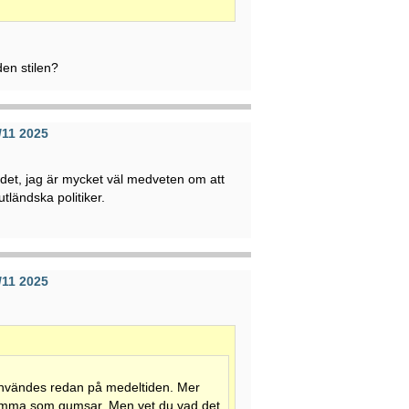
den stilen?
/11 2025
 det, jag är mycket väl medveten om att
tländska politiker.
/11 2025
nvändes redan på medeltiden. Mer
samma som gumsar. Men vet du vad det