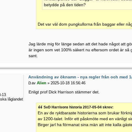
betydde på den tiden?
Det var väl dom pungkullorna från baggar eller någ
Jag lärde mig för länge sedan att det hade något att gö
är ingen som vet 100% säkert nu eftersom ordet är så 
sant.
Användning av öknamn - nya regler från och med 1
av
Alien
» 2025-10-18 16:56:46
Enligt prof Dick Harrison stämmer det.
-13
ska låglandet
SvD Harrisons historia 2017-05-04 skrev:
En av de ryktbaraste historierna som brukar förk
av 1200-talet. Inför ett påskmöte med en vänligt si
Birger jarl ha förmanat sina män att inte kalla gäs