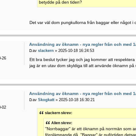
betydde på den tiden?
Det var väl dom pungkullorna från baggar eller något i 
Användning av öknamn - nya regler från och med 1
av
slackern
» 2025-10-18 16:24:53
-26
Ett bra beslut tycker jag och jag kommer att respektera
jag är en utav dom skyldiga till att använde öknamn på u
Användning av öknamn - nya regler från och med 1
av
Skogkatt
» 2025-10-18 16:30:21
-02
slackern skrev:
Alien skrev:
"Norrbaggar" är ett öknamn på norrmän som a
förolämpande då. "Baggar" är nuförtiden det