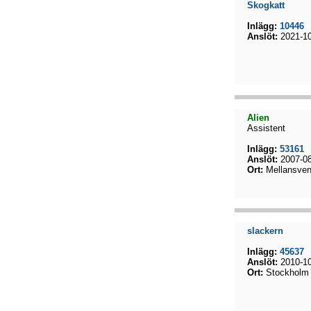
Skogkatt
Inlägg:
10446
Anslöt:
2021-10
Alien
Assistent
Inlägg:
53161
Anslöt:
2007-08
Ort:
Mellansven
slackern
Inlägg:
45637
Anslöt:
2010-10
Ort:
Stockholm