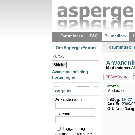
Forumindex
FAQ
Bli medlem
L
Forumindex
\
Om AspergerForum
Användning
Moderatorer:
Al
Avancerad sökning
Besvara
Forumregler
atoms
Logga in
Moderator
Användarnamn
Inlägg:
19477
Anslöt:
2009-05
Ort:
Norrköping
Lösenord
Logga in mig
automatiskt vid varje