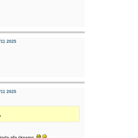
/11 2025
/11 2025
?
vända alla öknamn.