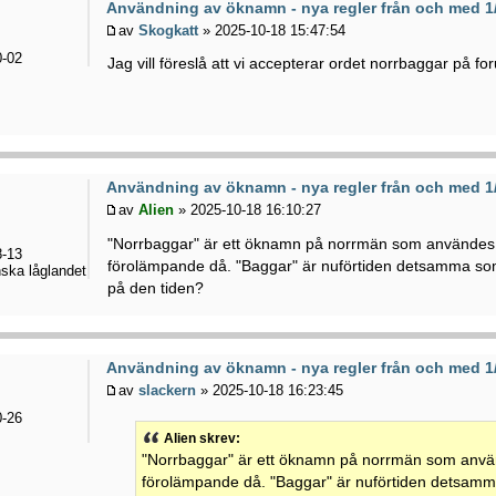
Användning av öknamn - nya regler från och med 1
av
Skogkatt
» 2025-10-18 15:47:54
-02
Jag vill föreslå att vi accepterar ordet norrbaggar på for
Användning av öknamn - nya regler från och med 1
av
Alien
» 2025-10-18 16:10:27
"Norrbaggar" är ett öknamn på norrmän som användes
-13
förolämpande då. "Baggar" är nuförtiden detsamma so
ska låglandet
på den tiden?
Användning av öknamn - nya regler från och med 1
av
slackern
» 2025-10-18 16:23:45
-26
Alien skrev:
"Norrbaggar" är ett öknamn på norrmän som anvä
förolämpande då. "Baggar" är nuförtiden detsam