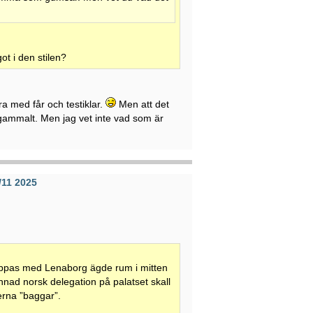
ot i den stilen?
ra med får och testiklar.
Men att det
gammalt. Men jag vet inte vad som är
/11 2025
nippas med Lenaborg ägde rum i mitten
nnad norsk delegation på palatset skall
terna ”baggar”.