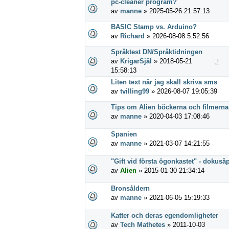
pc-cleaner program?
av
manne
» 2025-05-26 21:57:13
BASIC Stamp vs. Arduino?
av
Richard
» 2026-08-08 5:52:56
Språktest DN/Språktidningen
av
KrigarSjäl
» 2018-05-21
15:58:13
Liten text när jag skall skriva sms
av
tvilling99
» 2026-08-07 19:05:39
Tips om Alien böckerna och filmerna
av
manne
» 2020-04-03 17:08:46
Spanien
av
manne
» 2021-03-07 14:21:55
"Gift vid första ögonkastet" - dokuså
av
Alien
» 2015-01-30 21:34:14
Bronsåldern
av
manne
» 2021-06-05 15:19:33
Katter och deras egendomligheter
av
Tech Mathetes
» 2011-10-03