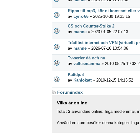
Rippa till mp3, kör ni konstant eller v
av
Lynx-66
» 2025-10-30 19:33:15
CS och Counter-Strike 2
av
manne
» 2023-01-05 22:07:13
Trådlöst internet och VPN (virtuellt pr
av
manne
» 2026-07-16 10:54:06
Tv-serier då och nu
av
vallesmamma
» 2010-05-25 19:32:2
Kattdjur!
av
Kahlokatt
» 2010-12-15 14:13:52
Forumindex
Vilka är online
Totalt
2
användare online: Inga medlemmar, ing
Användare som besöker denna kategori: Inga 