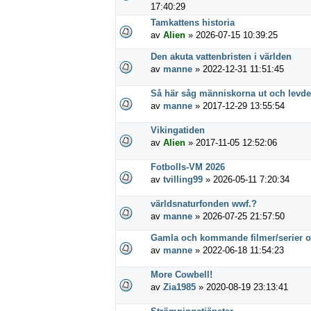
17:40:29
Tamkattens historia
av
Alien
» 2026-07-15 10:39:25
Den akuta vattenbristen i världen
av
manne
» 2022-12-31 11:51:45
Så här såg människorna ut och levde
av
manne
» 2017-12-29 13:55:54
Vikingatiden
av
Alien
» 2017-11-05 12:52:06
Fotbolls-VM 2026
av
tvilling99
» 2026-05-11 7:20:34
världsnaturfonden wwf.?
av
manne
» 2026-07-25 21:57:50
Gamla och kommande filmer/serier om
av
manne
» 2022-06-18 11:54:23
More Cowbell!
av
Zia1985
» 2020-08-19 23:13:41