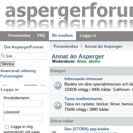
Forumindex
FAQ
Bli medlem
Logga in
Forumindex
\
Annat än Asperger
Om AspergerForum
Annat än Asperger
Moderatorer:
Alien
,
atoms
Avancerad sökning
Kategori
Forumregler
Intressanta intressen
Berätta om dina specialintressen och lä
Logga in
150036 inlägg i 4806 trådar.
Subforum:
Användarnamn
Tipsa medlemmarna
Tipsa om nyheter, böcker, filmer, hemsid
75446 inlägg i 3880 trådar.
Lösenord
Aktiva trådar
Logga in mig
Den (STORA) app-tråden
automatiskt vid varje