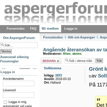
Forumindex
FAQ
Bli medlem
Logga in
Forumindex
\
Allt om Asperger
\
Asp
Om AspergerForum
Angående återansökan av ta
Moderatorer:
Alien
,
atoms
Avancerad sökning
Besvara
Forumregler
Grönt k
Solblomma
Logga in
av
Sol
Inlägg:
1653
Användarnamn
Anslöt:
2018-03-10
Ort:
Halland
På 1177
Lösenord
Logga in mig
Det 
automatiskt vid varje