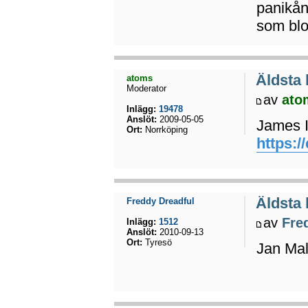
panikån
som blo
Äldsta
atoms
Moderator
av
ato
Inlägg:
19478
Anslöt:
2009-05-05
James I
Ort:
Norrköping
https:/
Äldsta
Freddy Dreadful
av
Fre
Inlägg:
1512
Anslöt:
2010-09-13
Ort:
Tyresö
Jan Mal