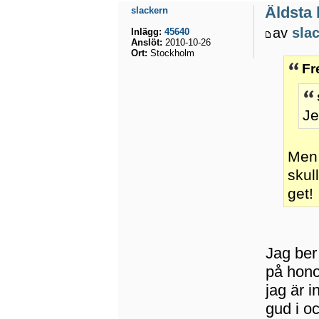
Äldsta
slackern
av
sla
Inlägg:
45640
Anslöt:
2010-10-26
Ort:
Stockholm
Fr
Je
Men 
skul
get!
Jag ber
på honom
jag är i
gud i oc