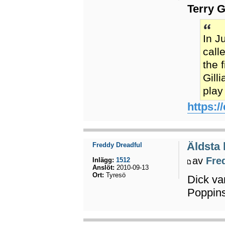
Terry G
In J
call
the 
Gill
play
https:/
Äldsta
Freddy Dreadful
av
Fre
Inlägg:
1512
Anslöt:
2010-09-13
Ort:
Tyresö
Dick va
Poppins