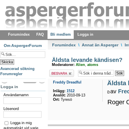
Forumindex
FAQ
Bli medlem
Logga in
Forumindex
\
Annat än Asperger
\
In
Om AspergerForum
Äldsta levande kändisen?
Moderatorer:
Alien
,
atoms
Avancerad sökning
Besvara
Forumregler
Äldsta
Freddy Dreadful
Logga in
av
Fre
Inlägg:
1512
Användarnamn
Anslöt:
2010-09-13
Ort:
Tyresö
Roger C
Lösenord
Logga in mig
automatiskt vid varje