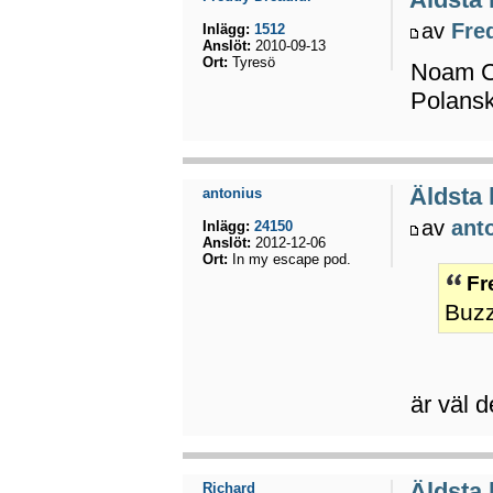
av
Fre
Inlägg:
1512
Anslöt:
2010-09-13
Ort:
Tyresö
Noam Ch
Polanski
Äldsta
antonius
av
ant
Inlägg:
24150
Anslöt:
2012-12-06
Ort:
In my escape pod.
Fr
Buzz
är väl 
Äldsta
Richard