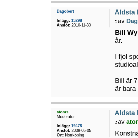
Äldsta
Dagobert
av
Dag
Inlägg:
15298
Anslöt:
2010-11-30
Bill W
år.
I fjol s
studio
Bill är
är bara 
Äldsta
atoms
Moderator
av
ato
Inlägg:
19478
Anslöt:
2009-05-05
Konstnä
Ort:
Norrköping