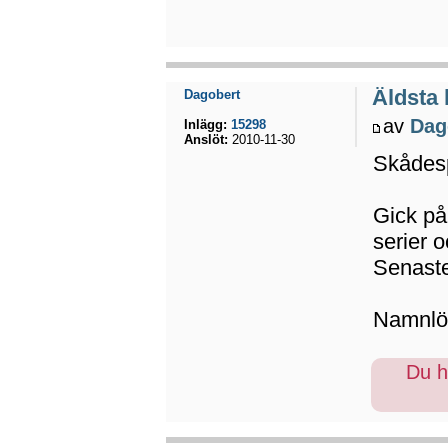
Äldsta
Dagobert
av
Dag
Inlägg:
15298
Anslöt:
2010-11-30
Skådesp
Gick på
serier o
Senaste 
Namnlö
Du ha