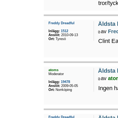
tror/tyc
Äldsta
Freddy Dreadful
av
Fre
Inlägg:
1512
Anslöt:
2010-09-13
Ort:
Tyresö
Clint E
Äldsta
atoms
Moderator
av
ato
Inlägg:
19478
Anslöt:
2009-05-05
Ingen h
Ort:
Norrköping
Äldsta
Freddy Dreadful