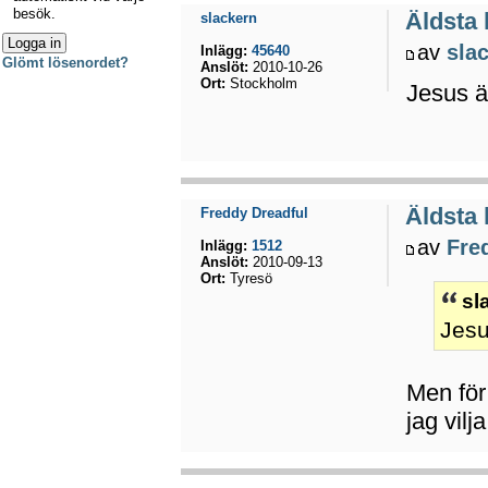
besök.
Äldsta
slackern
av
sla
Inlägg:
45640
Glömt lösenordet?
Anslöt:
2010-10-26
Ort:
Stockholm
Jesus ä
Äldsta
Freddy Dreadful
av
Fre
Inlägg:
1512
Anslöt:
2010-09-13
Ort:
Tyresö
sl
Jesu
Men för 
jag vil