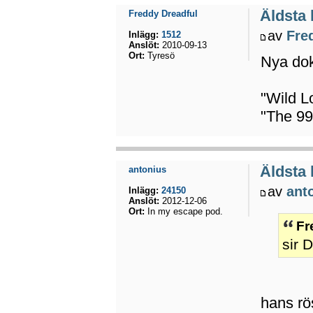
Äldsta
Freddy Dreadful
av
Fre
Inlägg:
1512
Anslöt:
2010-09-13
Ort:
Tyresö
Nya do
"Wild L
"The 99
Äldsta
antonius
av
ant
Inlägg:
24150
Anslöt:
2012-12-06
Ort:
In my escape pod.
Fr
sir 
hans rö