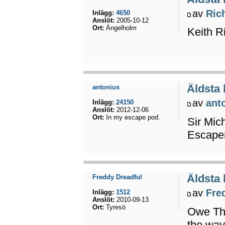
av
Ric
Inlägg:
4650
Anslöt:
2005-10-12
Ort:
Ängelholm
Keith R
Äldsta
antonius
av
ant
Inlägg:
24150
Anslöt:
2012-12-06
Ort:
In my escape pod.
Sir Mich
Escaper
Äldsta
Freddy Dreadful
av
Fre
Inlägg:
1512
Anslöt:
2010-09-13
Ort:
Tyresö
Owe Thö
the way