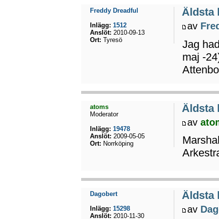
Äldsta
Freddy Dreadful
av
Fre
Inlägg:
1512
Anslöt:
2010-09-13
Ort:
Tyresö
Jag had
maj -24
Attenbor
Äldsta
atoms
Moderator
av
ato
Inlägg:
19478
Anslöt:
2009-05-05
Marshal
Ort:
Norrköping
Arkestr
Äldsta
Dagobert
av
Dag
Inlägg:
15298
Anslöt:
2010-11-30