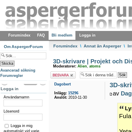
Forumindex
FAQ
Bli medlem
Logga in
Forumindex
\
Annat än Asperger
\
In
Om AspergerForum
3D-skrivare | Projekt och Di
Moderatorer:
Alien
,
atoms
Avancerad sökning
Besvara
Forumregler
3D-skri
Dagobert
Logga in
av
Dag
Inlägg:
15296
Användarnamn
Anslöt:
2010-11-30
Ly
Lösenord
Fula
Logga in mig
Yeta
automatiskt vid varje