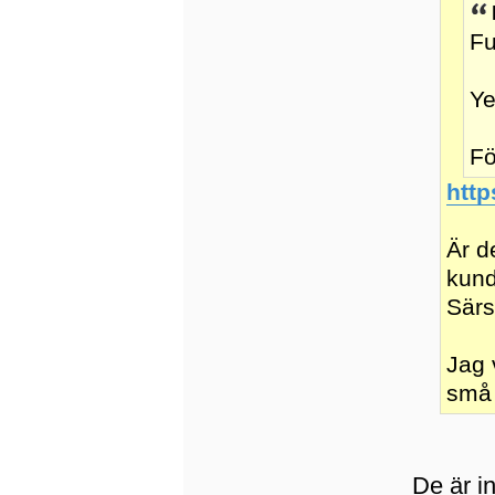
Fu
Ye
Fö
htt
Är d
kund
Särs
Jag 
små 
De är in