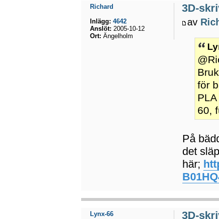
3D-skri
Richard
av
Ric
Inlägg:
4642
Anslöt:
2005-10-12
Ort:
Ängelholm
Ly
@Ri
Bruk
för 
PLA 
60, 
På bädde
det släp
här;
ht
B01HQ
3D-skri
Lynx-66