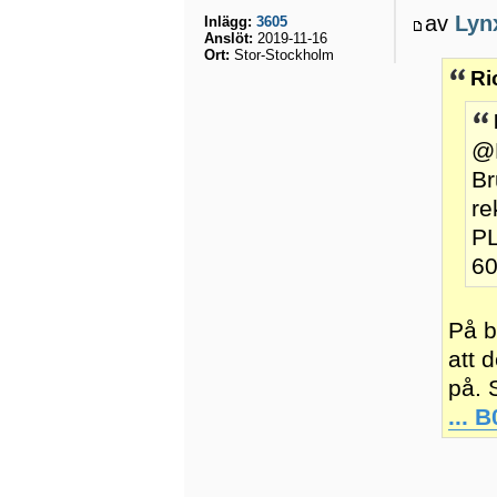
av
Lyn
Inlägg:
3605
Anslöt:
2019-11-16
Ort:
Stor-Stockholm
Ri
@
Br
re
PL
60
På b
att 
på. 
...