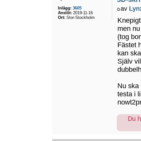
av
Lyn
Inlägg:
3605
Anslöt:
2019-11-16
Ort:
Stor-Stockholm
Knepigt
men nu 
(tog bor
Fästet 
kan skal
Själv vi
dubbelh
Nu ska 
testa i l
nowt2pr
Du ha