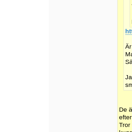
ht
Är
Ma
Sä
Ja
sm
De ä
efte
Tror