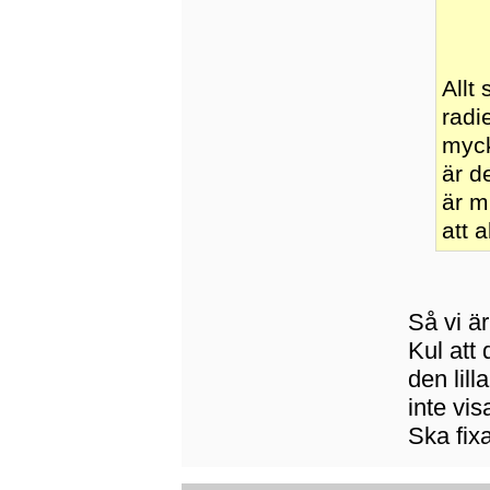
Allt
radi
myck
är d
är m
att a
Så vi är
Kul att 
den lil
inte vi
Ska fixa