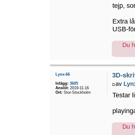
tejp, so
Extra lå
USB-för
Du ha
3D-skri
Lynx-66
av
Lyn
Inlägg:
3605
Anslöt:
2019-11-16
Ort:
Stor-Stockholm
Testar l
playing
Du ha