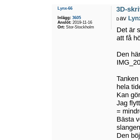
3D-skri
Lynx-66
av
Lyn
Inlägg:
3605
Anslöt:
2019-11-16
Ort:
Stor-Stockholm
Det är s
att få h
Den här
IMG_20
Tanken 
hela tid
Kan gör
Jag flyt
= mindre
Bästa v
slangen
Den böj