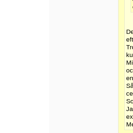
De
ef
Tr
ku
Mi
oc
en
Så
ce
So
Ja
ex
Me