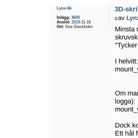
3D-skri
Lynx-66
av
Lyn
Inlägg:
3605
Anslöt:
2019-11-16
Ort:
Stor-Stockholm
Minsta 
skruvsk
"Tycker
I helvitt
mount_w
Om man l
logga):
mount_w
Dock ko
Ett hål 