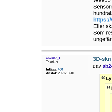
Weedo 
Sensorn
hundral
https:
Eller s
Som res
ungefär
3D-skri
ab2487_1
Tekniker
av
ab2
Inlägg:
400
Anslöt:
2021-10-10
Ly