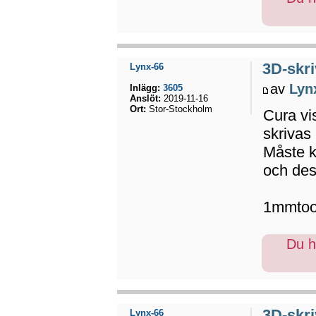
3D-skri
Lynx-66
av
Lyn
Inlägg:
3605
Anslöt:
2019-11-16
Ort:
Stor-Stockholm
Cura vis
skrivas 
Måste k
och des
1mmtoo
Du ha
3D-skri
Lynx-66