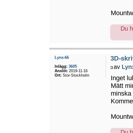
Mountwi
Du ha
3D-skri
Lynx-66
av
Lyn
Inlägg:
3605
Anslöt:
2019-11-16
Ort:
Stor-Stockholm
Inget lu
Mätt mi
minska 
Kommer 
Mountwi
Du ha