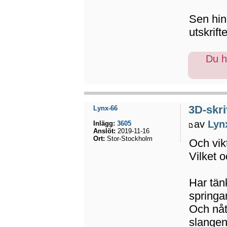
Sen hin
utskrift
Du ha
3D-skri
Lynx-66
av
Lyn
Inlägg:
3605
Anslöt:
2019-11-16
Ort:
Stor-Stockholm
Och vik
Vilket o
Har tän
springa
Och nåt 
slangen