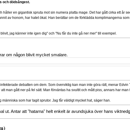
ras och dödsångest.
ch håller en gigantisk spruta mot sin numera platta mage. Det har gått cirka ett år
unnit av honom, har hatet ökat. Han berättar om de förklädda komplimangerna som 
vit, jag känner inte igen dig" och "Nu får du inte gå ner mer" till exempel.
gerar om någon blivit mycket smalare.
 infekterade debatten om dem. Som överviktig kan man inte göra rätt, menar Edvin
 att man gått ner på fel sätt. Man förväntas ha svultit och mått piss, annars har man 
ålig människa som har tagit sprutor. Jag får väldigt mycket hat, säger han.
mal ut. Antar att "hatarna" helt enkelt är avundsjuka över hans viktned
.m)