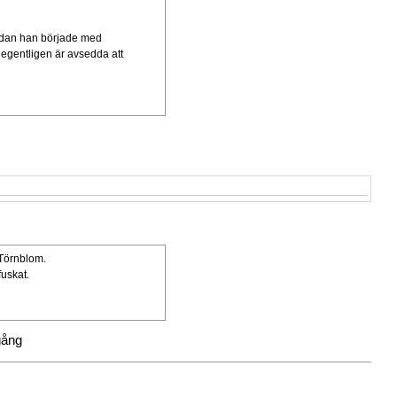
 sedan han började med
egentligen är avsedda att
 Törnblom.
fuskat.
gång