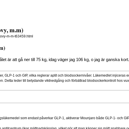
ovy, m.m)
govy-m-m-t63459.html
.m)
et är att gå ner till 75 kg, idag väger jag 106 kg, o jag är ganska kort
er, GLP-1 och GIP, vilka reglerar aptit och blodsockernivåer. Läkemedlet injiceras 
 Detta leder till betydande viktnedgång och förbättrad blodsockerkontroll hos vux
ningsläkemedel som endast påverkar GLP-1, aktiverar Mounjaro både GLP-1- och GIP-
aptitcentrum ökar mättnadskänslan, vilket gör att man känner sig mätt snabbare oc