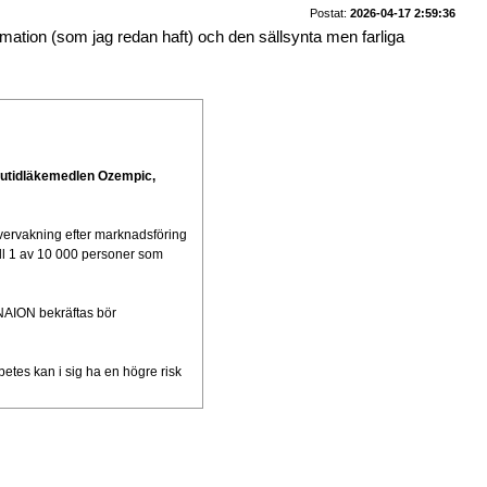
Postat:
2026-04-17 2:59:36
mmation (som jag redan haft) och den sällsynta men farliga
lutidläkemedlen Ozempic,
, övervakning efter marknadsföring
till 1 av 10 000 personer som
 NAION bekräftas bör
abetes kan i sig ha en högre risk