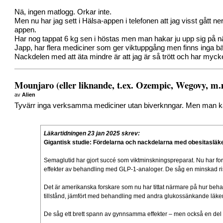
Nä, ingen matlogg. Orkar inte.
Men nu har jag sett i Hälsa-appen i telefonen att jag visst gått n
appen.
Har nog tappat 6 kg sen i höstas men man hakar ju upp sig på 
Japp, har flera mediciner som ger viktuppgång men finns inga bä
Nackdelen med att äta mindre är att jag är så trött och har myc
Mounjaro (eller liknande, t.ex. Ozempic, Wegovy, m
av
Alien
Tyvärr inga verksamma mediciner utan biverknngar. Men man kan 
Läkartidningen 23 jan 2025 skrev:
Gigantisk studie: Fördelarna och nackdelarna med obesitaslä
Semaglutid har gjort succé som viktminskningspreparat. Nu har f
effekter av behandling med GLP-1-analoger. De såg en minskad ris
Det är amerikanska forskare som nu har tittat närmare på hur be
tillstånd, jämfört med behandling med andra glukossänkande läk
De såg ett brett spann av gynnsamma effekter – men också en del 