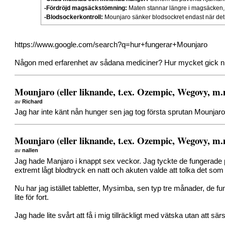
-Fördröjd magsäckstömning:
Maten stannar längre i magsäcken, vi
-Blodsockerkontroll:
Mounjaro sänker blodsockret endast när det 
https://www.google.com/search?q=hur+fungerar+Mounjaro
Någon med erfarenhet av sådana mediciner? Hur mycket gick ni 
Mounjaro (eller liknande, t.ex. Ozempic, Wegovy, m
av
Richard
Jag har inte känt nån hunger sen jag tog första sprutan Mounjaro i
Mounjaro (eller liknande, t.ex. Ozempic, Wegovy, m
av
nallen
Jag hade Manjaro i knappt sex veckor. Jag tyckte de fungerade p
extremt lågt blodtryck en natt och akuten valde att tolka det som 
Nu har jag istället tabletter, Mysimba, sen typ tre månader, de 
lite för fort.
Jag hade lite svårt att få i mig tillräckligt med vätska utan att särsk