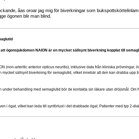
lockande, åas oroar jag mig för biverkningar som bukspottskörtelinla
ge ögonen blir man blind.
aglutid
att ögonsjukdomen NAION är en mycket sällsynt biverkning kopplat till semag
ON (non‍-‍arteritic anterior opticus neuritis), inklusive data från kliniska prövningar
n mycket sällsynt biverkning för semaglutid, vilket innebär att den kan drabba upp 
 syn under behandling med semaglutid bör de kontakta sin läkare utan dröjsmål. Om
i ögat, vilket kan leda till synförlust i det drabbade ögat. Patienter med typ 2‍‍-‍‍di