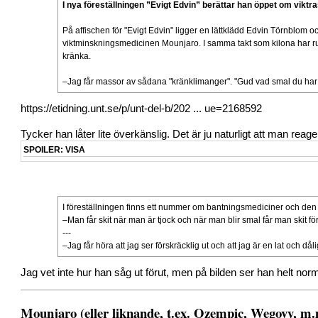
I nya föreställningen ”Evigt Edvin” berättar han öppet om vikt
På affischen för "Evigt Edvin" ligger en lättklädd Edvin Törnblom o
viktminskningsmedicinen Mounjaro. I samma takt som kilona har r
kränka.
–Jag får massor av sådana "kränklimanger". "Gud vad smal du har bli
https://etidning.unt.se/p/unt-del-b/202 ... ue=2168592
Tycker han låter lite överkänslig. Det är ju naturligt att man rea
SPOILER:
VISA
I föreställningen finns ett nummer om bantningsmediciner och den
–Man får skit när man är tjock och när man blir smal får man skit för
---
–Jag får höra att jag ser förskräcklig ut och att jag är en lat och d
Jag vet inte hur han såg ut förut, men på bilden ser han helt nor
Mounjaro (eller liknande, t.ex. Ozempic, Wegovy, m