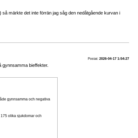
sm!) så märkte det inte förrän jag såg den nedåtgående kurvan i
Postat:
2026-04-17 1:54:27
så gynnsamma bieffekter.
a både gynnsamma och negativa
 175 olika sjukdomar och