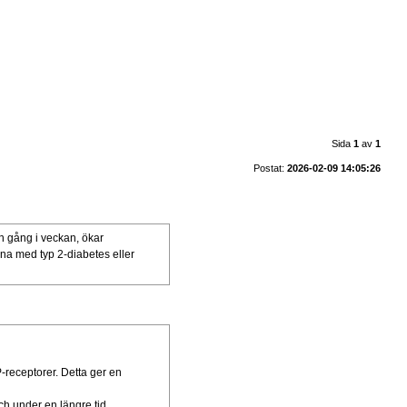
Sida
1
av
1
Postat:
2026-02-09 14:05:26
.
en gång i veckan, ökar
na med typ 2-diabetes eller
receptorer. Detta ger en
h under en längre tid.