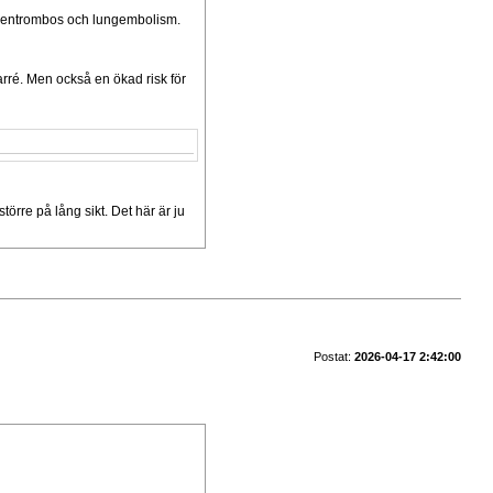
p ventrombos och lungembolism.
arré. Men också en ökad risk för
törre på lång sikt. Det här är ju
Postat:
2026-04-17 2:42:00