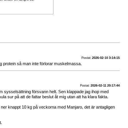
Postat:
2026-02-10 3:14:15
 sig protein så man inte förlorar muskelmassa.
Postat:
2026-02-11 20:17:44
om sysselsättning försvann helt. Sen klappade jag ihop med
a sur på att de fattar beslut åt mig utan att ha klara fakta.
ck ner knappt 10 kg på veckorna med Manjaro, det är antagligen
t.