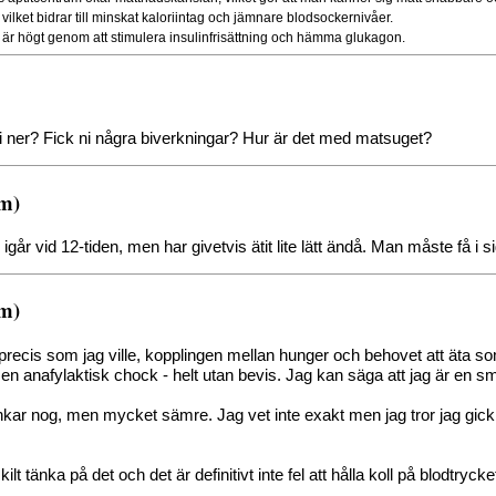
lket bidrar till minskat kaloriintag och jämnare blodsockernivåer.
är högt genom att stimulera insulinfrisättning och hämma glukagon.
ner? Fick ni några biverkningar? Hur är det med matsuget?
.m)
går vid 12-tiden, men har givetvis ätit lite lätt ändå. Man måste få i
.m)
recis som jag ville, kopplingen mellan hunger och behovet att äta s
en anafylaktisk chock - helt utan bevis. Jag kan säga att jag är en smul
funkar nog, men mycket sämre. Jag vet inte exakt men jag tror jag gi
ilt tänka på det och det är definitivt inte fel att hålla koll på blodtrycke