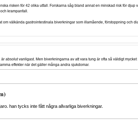
ska risken för 42 olika utfall. Forskarna såg bland annat en minskad risk för dju
och krampanfall.
nnat om välkända gastrointestinala biverkningar som illamående, förstoppning och di
 är absolut vanligast. Men biverkningarna av att vara tung är ofta så väldigt mycket s
samma effekter när det gäller många andra sjukdomar.
.m)
. han tycks inte fått några allvarliga biverkningar.