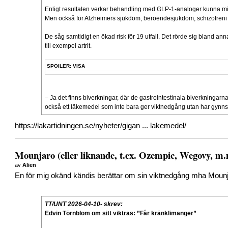
Enligt resultaten verkar behandling med GLP-1-analoger kunna min
Men också för Alzheimers sjukdom, beroendesjukdom, schizofreni 
De såg samtidigt en ökad risk för 19 utfall. Det rörde sig bland a
till exempel artrit.
SPOILER:
VISA
– Ja det finns biverkningar, där de gastrointestinala biverkningarna
också ett läkemedel som inte bara ger viktnedgång utan har gynn
https://lakartidningen.se/nyheter/gigan ... lakemedel/
Mounjaro (eller liknande, t.ex. Ozempic, Wegovy, m
av
Alien
En för mig okänd kändis berättar om sin viktnedgång mha Mounjaro
TT/UNT 2026-04-10- skrev:
Edvin Törnblom om sitt viktras: ”Får kränklimanger”