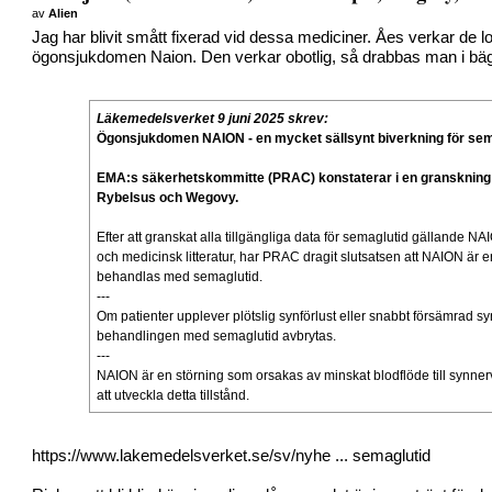
av
Alien
Jag har blivit smått fixerad vid dessa mediciner. Åes verkar de 
ögonsjukdomen Naion. Den verkar obotlig, så drabbas man i bäg
Läkemedelsverket 9 juni 2025 skrev:
Ögonsjukdomen NAION - en mycket sällsynt biverkning för sem
EMA:s säkerhetskommitte (PRAC) konstaterar i en granskning 
Rybelsus och Wegovy.
Efter att granskat alla tillgängliga data för semaglutid gällande NAI
och medicinsk litteratur, har PRAC dragit slutsatsen att NAION är e
behandlas med semaglutid.
---
Om patienter upplever plötslig synförlust eller snabbt försämrad
behandlingen med semaglutid avbrytas.
---
NAION är en störning som orsakas av minskat blodflöde till synnerven 
att utveckla detta tillstånd.
https://www.lakemedelsverket.se/sv/nyhe ... semaglutid