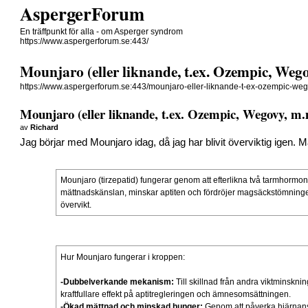
AspergerForum
En träffpunkt för alla - om Asperger syndrom
https://www.aspergerforum.se:443/
Mounjaro (eller liknande, t.ex. Ozempic, Weg
https://www.aspergerforum.se:443/mounjaro-eller-liknande-t-ex-ozempic-we
Mounjaro (eller liknande, t.ex. Ozempic, Wegovy, m
av
Richard
Jag börjar med Mounjaro idag, då jag har blivit överviktig igen. Mål
Mounjaro (tirzepatid) fungerar genom att efterlikna två tarmhormon
mättnadskänslan, minskar aptiten och fördröjer magsäckstömningen.
övervikt.
Hur Mounjaro fungerar i kroppen:
-Dubbelverkande mekanism:
Till skillnad från andra viktminsk
kraftfullare effekt på aptitregleringen och ämnesomsättningen.
-Ökad mättnad och minskad hunger:
Genom att påverka hjärnans 