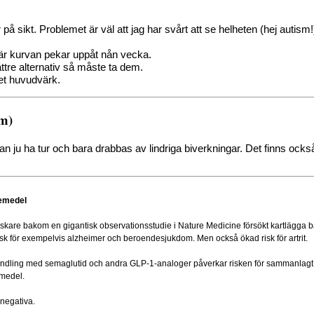
er på sikt. Problemet är väl att jag har svårt att se helheten (hej auti
när kurvan pekar uppåt nån vecka.
ttre alternativ så måste ta dem.
ket huvudvärk.
.m)
ju ha tur och bara drabbas av lindriga biverkningar. Det finns ock
kemedel
orskare bakom en gigantisk observationsstudie i Nature Medicine försökt kartlägg
k för exempelvis alzheimer och beroendesjukdom. Men också ökad risk för artrit.
handling med semaglutid och andra GLP-1-analoger påverkar risken för sammanlagt
emedel.
negativa.