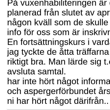
På vuxenhabiliteringen ä
planerad från slutet av ap
någon kväll som de skull
info för oss som är inskriv
En fortsättningskurs i va
jag tyckte de åtta träffarn
riktigt bra. Man lärde sig 
avsluta samtal.
har inte hört något inform
och aspergerförbundet år
ni har hört något därifrån..