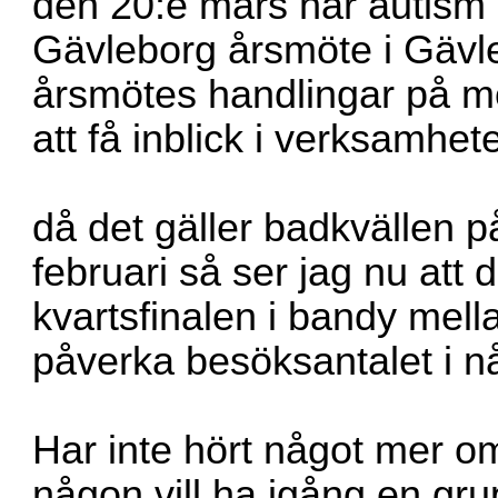
den 20:e mars har autism
Gävleborg årsmöte i Gävle 
årsmötes handlingar på mö
att få inblick i verksamhet
då det gäller badkvällen 
februari så ser jag nu att
kvartsfinalen i bandy mel
påverka besöksantalet i n
Har inte hört något mer om
någon vill ha igång en gr