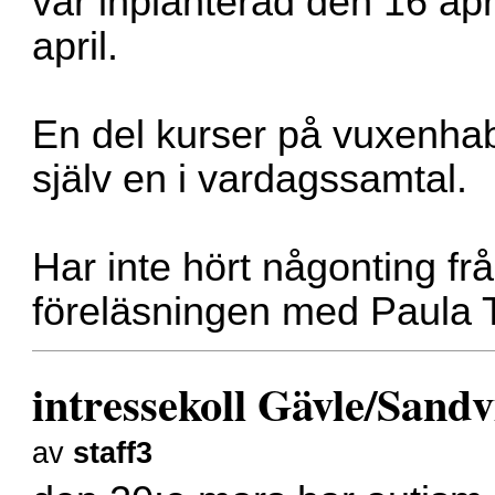
vår inplanterad den 16 ap
april.
En del kurser på vuxenhabi
själv en i vardagssamtal.
Har inte hört någonting frå
föreläsningen med Paula Ti
intressekoll Gävle/Sand
av
staff3