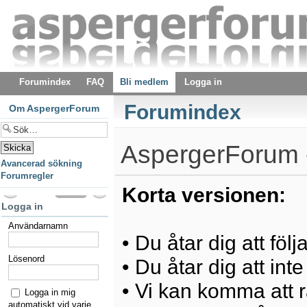
Forumindex
FAQ
Bli medlem
Logga in
Forumindex
Om AspergerForum
AspergerForum -
Avancerad sökning
Forumregler
Korta versionen:
Logga in
Användarnamn
• Du åtar dig att föl
Lösenord
• Du åtar dig att int
• Vi kan komma att ra
Logga in mig
automatiskt vid varje