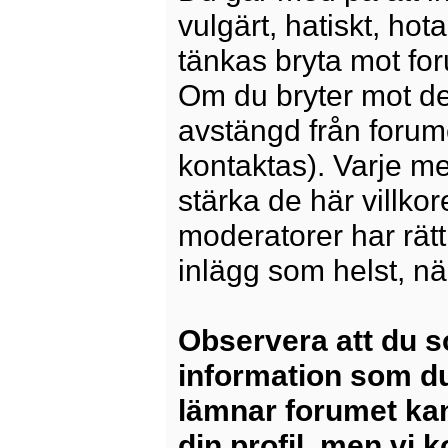
vulgärt, hatiskt, ho
tänkas bryta mot for
Om du bryter mot det
avstängd från forum
kontaktas). Varje m
stärka de här villko
moderatorer har rätt a
inlägg som helst, nä
Observera att du s
information som du
lämnar forumet kan
din profil, men vi 