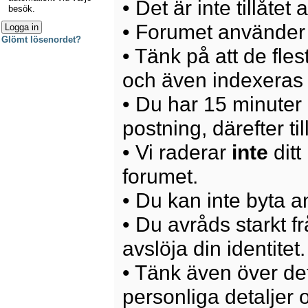
• Det är inte tillåte
besök.
• Forumet använder 
Glömt lösenordet?
• Tänk på att de fle
och även indexeras 
• Du har 15 minuter p
postning, därefter ti
• Vi raderar
inte
ditt
forumet.
• Du kan inte byta 
• Du avråds starkt 
avslöja din identitet.
• Tänk även över det
personliga detaljer o