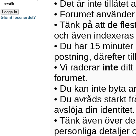
• Det är inte tillåte
besök.
• Forumet använder 
Glömt lösenordet?
• Tänk på att de fle
och även indexeras 
• Du har 15 minuter p
postning, därefter ti
• Vi raderar
inte
ditt
forumet.
• Du kan inte byta 
• Du avråds starkt 
avslöja din identitet.
• Tänk även över det
personliga detaljer o