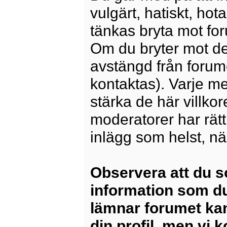
vulgärt, hatiskt, ho
tänkas bryta mot for
Om du bryter mot det
avstängd från forum
kontaktas). Varje m
stärka de här villko
moderatorer har rätt a
inlägg som helst, nä
Observera att du s
information som du
lämnar forumet kan
din profil, men vi 