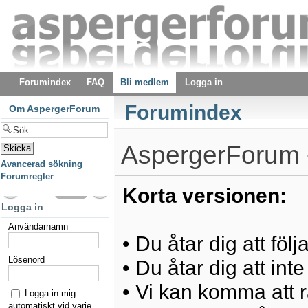
Forumindex
FAQ
Bli medlem
Logga in
Forumindex
Om AspergerForum
AspergerForum -
Avancerad sökning
Forumregler
Korta versionen:
Logga in
Användarnamn
• Du åtar dig att föl
Lösenord
• Du åtar dig att int
• Vi kan komma att ra
Logga in mig
automatiskt vid varje