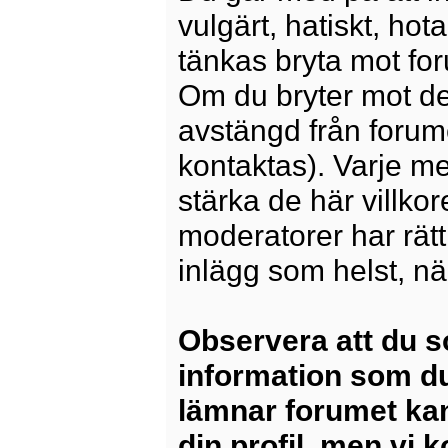
vulgärt, hatiskt, ho
tänkas bryta mot for
Om du bryter mot det
avstängd från forum
kontaktas). Varje m
stärka de här villko
moderatorer har rätt a
inlägg som helst, nä
Observera att du s
information som du
lämnar forumet kan
din profil, men vi 