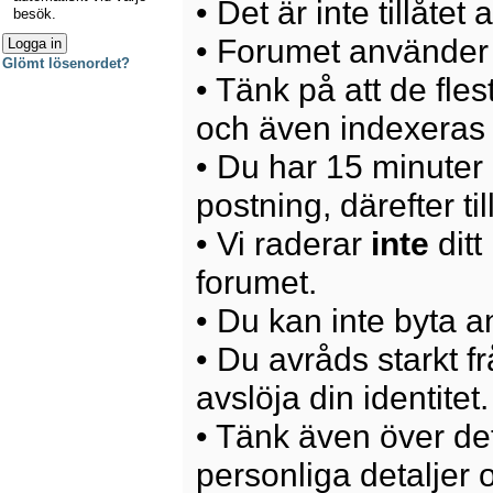
• Det är inte tillåte
besök.
• Forumet använder 
Glömt lösenordet?
• Tänk på att de fle
och även indexeras 
• Du har 15 minuter p
postning, därefter ti
• Vi raderar
inte
ditt
forumet.
• Du kan inte byta 
• Du avråds starkt 
avslöja din identitet.
• Tänk även över det
personliga detaljer o