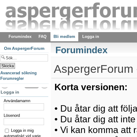
Forumindex
FAQ
Bli medlem
Logga in
Forumindex
Om AspergerForum
AspergerForum -
Avancerad sökning
Forumregler
Korta versionen:
Logga in
Användarnamn
• Du åtar dig att föl
Lösenord
• Du åtar dig att int
• Vi kan komma att ra
Logga in mig
automatiskt vid varje