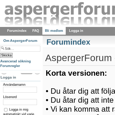
Forumindex
FAQ
Bli medlem
Logga in
Forumindex
Om AspergerForum
AspergerForum -
Avancerad sökning
Forumregler
Korta versionen:
Logga in
Användarnamn
• Du åtar dig att föl
Lösenord
• Du åtar dig att int
• Vi kan komma att ra
Logga in mig
automatiskt vid varje