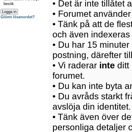
• Det är inte tillåte
besök.
• Forumet använder 
Glömt lösenordet?
• Tänk på att de fle
och även indexeras 
• Du har 15 minuter p
postning, därefter ti
• Vi raderar
inte
ditt
forumet.
• Du kan inte byta 
• Du avråds starkt 
avslöja din identitet.
• Tänk även över det
personliga detaljer o