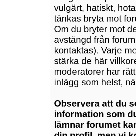
vulgärt, hatiskt, ho
tänkas bryta mot for
Om du bryter mot det
avstängd från forum
kontaktas). Varje m
stärka de här villko
moderatorer har rätt a
inlägg som helst, nä
Observera att du s
information som du
lämnar forumet kan
din profil, men vi 