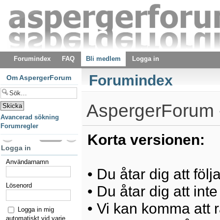
Forumindex
FAQ
Bli medlem
Logga in
Forumindex
Om AspergerForum
AspergerForum -
Avancerad sökning
Forumregler
Korta versionen:
Logga in
Användarnamn
• Du åtar dig att föl
Lösenord
• Du åtar dig att int
• Vi kan komma att ra
Logga in mig
automatiskt vid varje