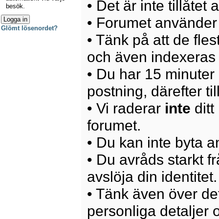
• Det är inte tillåte
besök.
• Forumet använder 
Glömt lösenordet?
• Tänk på att de fle
och även indexeras 
• Du har 15 minuter p
postning, därefter ti
• Vi raderar
inte
ditt
forumet.
• Du kan inte byta 
• Du avråds starkt 
avslöja din identitet.
• Tänk även över det
personliga detaljer o