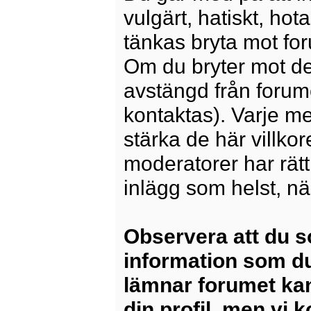
vulgärt, hatiskt, ho
tänkas bryta mot for
Om du bryter mot det
avstängd från forum
kontaktas). Varje m
stärka de här villko
moderatorer har rätt a
inlägg som helst, nä
Observera att du s
information som du
lämnar forumet kan
din profil, men vi 