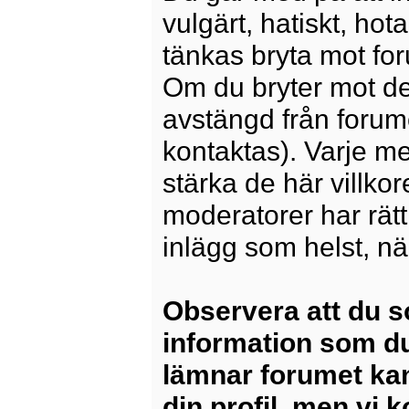
vulgärt, hatiskt, ho
tänkas bryta mot for
Om du bryter mot det
avstängd från forum
kontaktas). Varje m
stärka de här villko
moderatorer har rätt a
inlägg som helst, nä
Observera att du s
information som du
lämnar forumet kan
din profil, men vi 