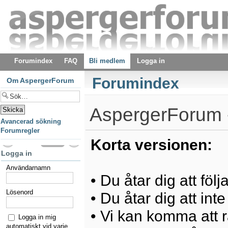
Forumindex
FAQ
Bli medlem
Logga in
Forumindex
Om AspergerForum
AspergerForum -
Avancerad sökning
Forumregler
Korta versionen:
Logga in
Användarnamn
• Du åtar dig att föl
Lösenord
• Du åtar dig att int
• Vi kan komma att ra
Logga in mig
automatiskt vid varje