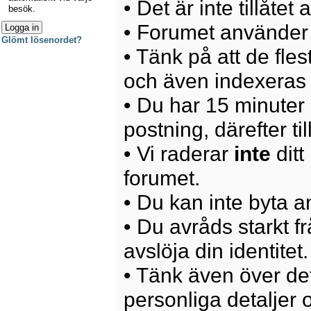
• Det är inte tillåte
besök.
• Forumet använder 
Glömt lösenordet?
• Tänk på att de fle
och även indexeras 
• Du har 15 minuter p
postning, därefter ti
• Vi raderar
inte
ditt
forumet.
• Du kan inte byta 
• Du avråds starkt 
avslöja din identitet.
• Tänk även över det
personliga detaljer o