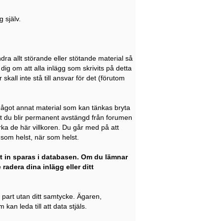
 själv.
dra allt störande eller stötande material så
dig om att alla inlägg som skrivits på detta
kall inte stå till ansvar för det (förutom
 något annat material som kan tänkas bryta
att du blir permanent avstängd från forumen
rka de här villkoren. Du går med på att
g som helst, när som helst.
t in sparas i databasen. Om du lämnar
radera dina inlägg eller ditt
e part utan ditt samtycke. Ägaren,
an leda till att data stjäls.