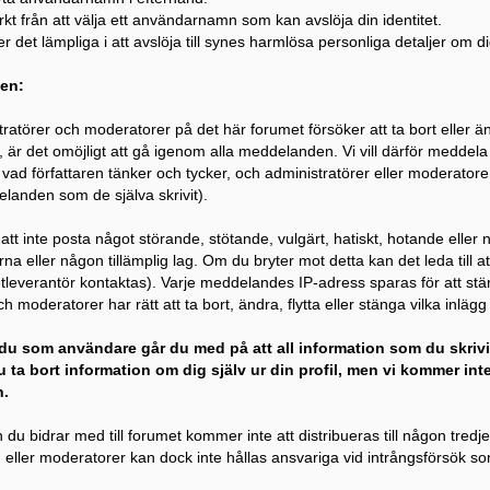
rkt från att välja ett användarnamn som kan avslöja din identitet.
 det lämpliga i att avslöja till synes harmlösa personliga detaljer om dig
en:
ratörer och moderatorer på det här forumet försöker att ta bort eller än
, är det omöjligt att gå igenom alla meddelanden. Vi vill därför meddela 
vad författaren tänker och tycker, och administratörer eller moderatorer s
landen som de själva skrivit).
tt inte posta något störande, stötande, vulgärt, hatiskt, hotande eller
na eller någon tillämplig lag. Om du bryter mot detta kan det leda till 
etleverantör kontaktas). Varje meddelandes IP-adress sparas för att stä
h moderatorer har rätt att ta bort, ändra, flytta eller stänga vilka inläg
du som användare går du med på att all information som du skrivi
 ta bort information om dig själv ur din profil, men vi kommer inte 
.
 du bidrar med till forumet kommer inte att distribueras till någon tredj
eller moderatorer kan dock inte hållas ansvariga vid intrångsförsök som k