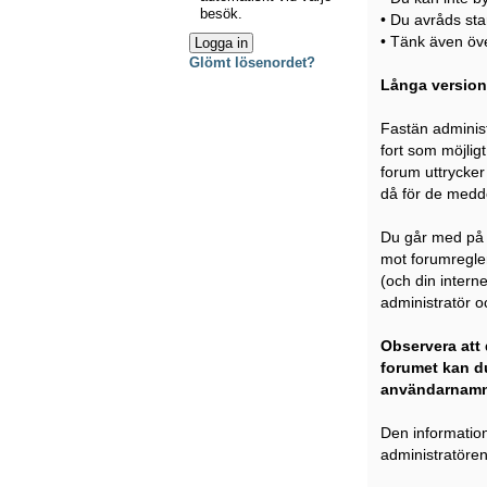
besök.
• Du avråds sta
• Tänk även över
Glömt lösenordet?
Långa version
Fastän administ
fort som möjligt
forum uttrycker 
då för de medde
Du går med på a
mot forumregler
(och din intern
administratör oc
Observera att 
forumet kan du
användarnamn
Den information
administratören 