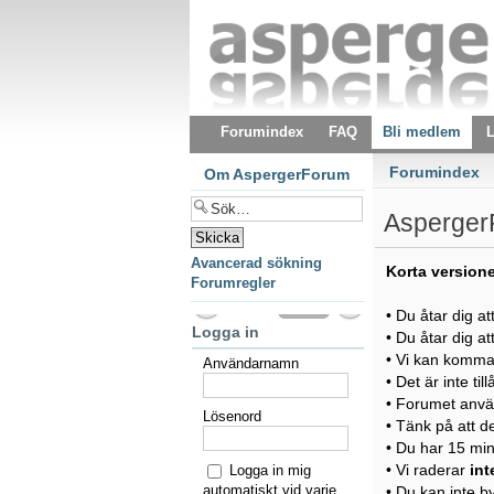
Forumindex
FAQ
Bli medlem
L
Forumindex
Om AspergerForum
AspergerF
Avancerad sökning
Korta version
Forumregler
• Du åtar dig at
Logga in
• Du åtar dig at
• Vi kan komma a
Användarnamn
• Det är inte ti
• Forumet anvä
Lösenord
• Tänk på att d
• Du har 15 minu
• Vi raderar
int
Logga in mig
automatiskt vid varje
• Du kan inte 