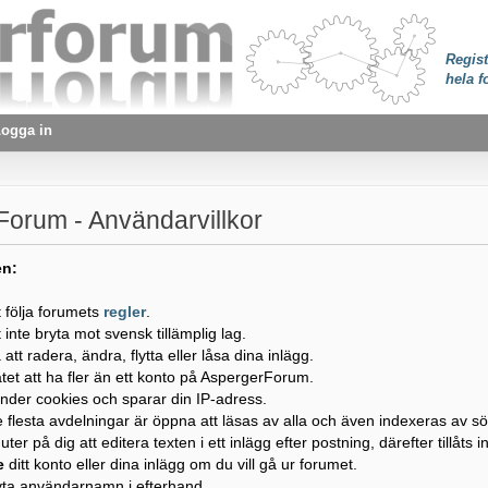
Regist
hela f
ogga in
orum - Användarvillkor
en:
t följa forumets
regler
.
t inte bryta mot svensk tillämplig lag.
tt radera, ändra, flytta eller låsa dina inlägg.
llåtet att ha fler än ett konto på AspergerForum.
nder cookies och sparar din IP-adress.
e flesta avdelningar är öppna att läsas av alla och även indexeras av s
ter på dig att editera texten i ett inlägg efter postning, därefter tillåts 
e
ditt konto eller dina inlägg om du vill gå ur forumet.
byta användarnamn i efterhand.