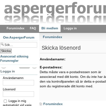
Forumindex
FAQ
Bli medlem
Logga in
Forumindex
Om AspergerForum
Skicka lösenord
Avancerad sökning
Användarnamn:
Forumregler
E-postadress:
Logga in
Detta måste vara e-postadressen som är
associerad med ditt konto. Om du inte har ä
Användarnamn
den via kontrollpanelen så är detta e-posta
som du registrerade ditt konto med.
Lösenord
Logga in mig
Forumindex
automatiskt vid varje