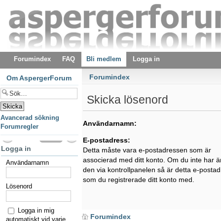
Forumindex
FAQ
Bli medlem
Logga in
Forumindex
Om AspergerForum
Skicka lösenord
Avancerad sökning
Användarnamn:
Forumregler
E-postadress:
Logga in
Detta måste vara e-postadressen som är
associerad med ditt konto. Om du inte har ä
Användarnamn
den via kontrollpanelen så är detta e-posta
som du registrerade ditt konto med.
Lösenord
Logga in mig
Forumindex
automatiskt vid varje