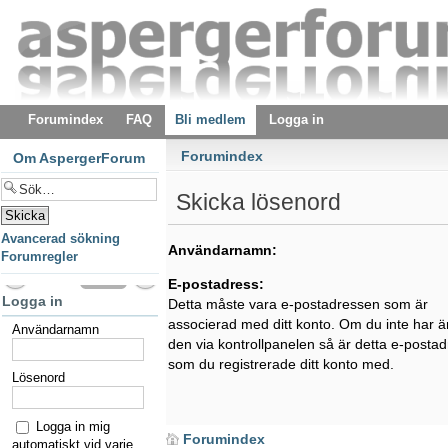
Forumindex
FAQ
Bli medlem
Logga in
Forumindex
Om AspergerForum
Skicka lösenord
Avancerad sökning
Användarnamn:
Forumregler
E-postadress:
Logga in
Detta måste vara e-postadressen som är
associerad med ditt konto. Om du inte har ä
Användarnamn
den via kontrollpanelen så är detta e-posta
som du registrerade ditt konto med.
Lösenord
Logga in mig
Forumindex
automatiskt vid varje