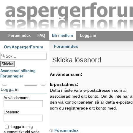
Forumindex
FAQ
Bli medlem
Logga in
Forumindex
Om AspergerForum
Skicka lösenord
Avancerad sökning
Användarnamn:
Forumregler
E-postadress:
Logga in
Detta måste vara e-postadressen som är
associerad med ditt konto. Om du inte har ä
Användarnamn
den via kontrollpanelen så är detta e-posta
som du registrerade ditt konto med.
Lösenord
Logga in mig
Forumindex
automatiskt vid varje