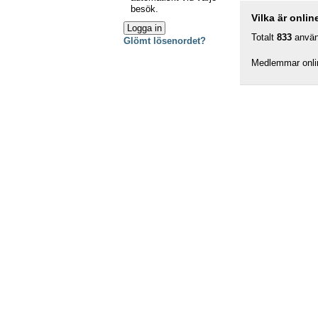
besök.
Vilka är onlin
Totalt
833
använd
Glömt lösenordet?
Medlemmar onlin