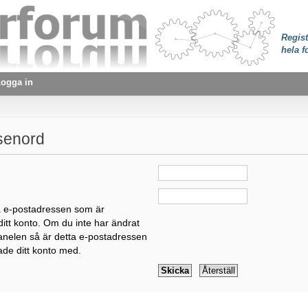
Regist
hela f
ogga in
senord
:
a e-postadressen som är
itt konto. Om du inte har ändrat
panelen så är detta e-postadressen
ade ditt konto med.