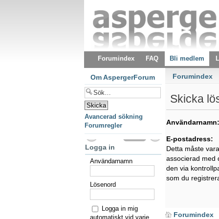
Forumindex
FAQ
Bli medlem
L
Forumindex
Om AspergerForum
Skicka lö
Avancerad sökning
Användarnamn
Forumregler
E-postadress:
Logga in
Detta måste var
associerad med d
Användarnamn
den via kontroll
som du registrer
Lösenord
Logga in mig
Forumindex
automatiskt vid varje