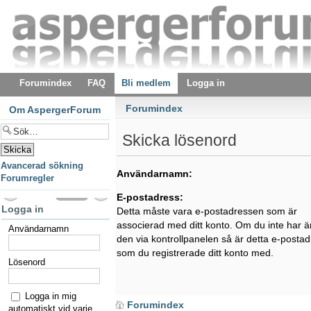
Forumindex
FAQ
Bli medlem
Logga in
Forumindex
Om AspergerForum
Skicka lösenord
Avancerad sökning
Användarnamn:
Forumregler
E-postadress:
Logga in
Detta måste vara e-postadressen som är
associerad med ditt konto. Om du inte har ä
Användarnamn
den via kontrollpanelen så är detta e-posta
som du registrerade ditt konto med.
Lösenord
Logga in mig
Forumindex
automatiskt vid varje