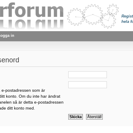
Regist
hela f
ogga in
senord
:
a e-postadressen som är
itt konto. Om du inte har ändrat
panelen så är detta e-postadressen
ade ditt konto med.