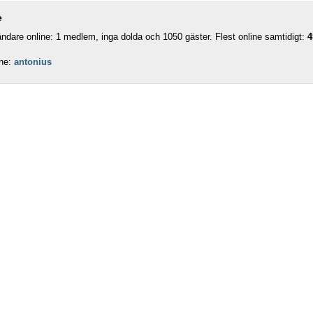
e
dare online: 1 medlem, inga dolda och 1050 gäster. Flest online samtidigt:
4
ne:
antonius