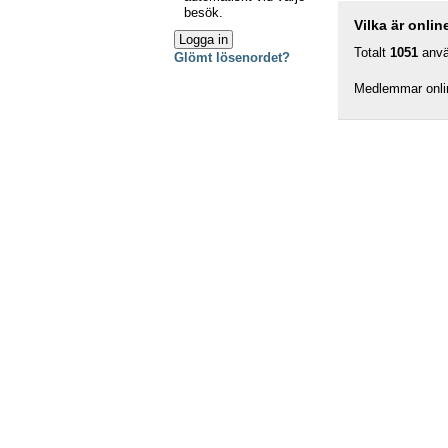
besök.
Vilka är onlin
Totalt
1051
använ
Glömt lösenordet?
Medlemmar onli