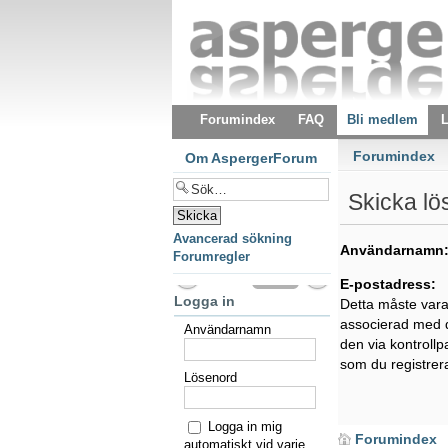
Forumindex
FAQ
Bli medlem
L
Forumindex
Om AspergerForum
Skicka lö
Avancerad sökning
Användarnamn
Forumregler
E-postadress:
Logga in
Detta måste var
associerad med d
Användarnamn
den via kontroll
som du registrer
Lösenord
Logga in mig
Forumindex
automatiskt vid varje