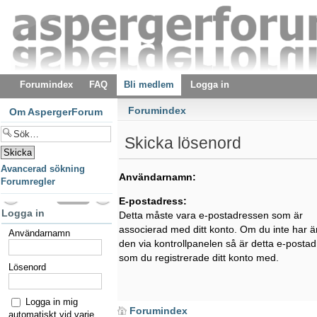
Forumindex
FAQ
Bli medlem
Logga in
Forumindex
Om AspergerForum
Skicka lösenord
Avancerad sökning
Användarnamn:
Forumregler
E-postadress:
Logga in
Detta måste vara e-postadressen som är
associerad med ditt konto. Om du inte har ä
Användarnamn
den via kontrollpanelen så är detta e-posta
som du registrerade ditt konto med.
Lösenord
Logga in mig
Forumindex
automatiskt vid varje