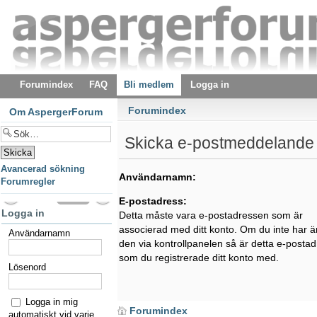
Forumindex
FAQ
Bli medlem
Logga in
Forumindex
Om AspergerForum
Skicka e-postmeddelande 
Avancerad sökning
Användarnamn:
Forumregler
E-postadress:
Logga in
Detta måste vara e-postadressen som är
associerad med ditt konto. Om du inte har ä
Användarnamn
den via kontrollpanelen så är detta e-posta
som du registrerade ditt konto med.
Lösenord
Logga in mig
Forumindex
automatiskt vid varje