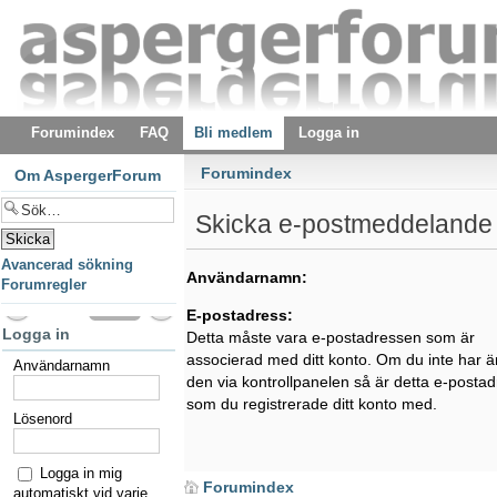
Forumindex
FAQ
Bli medlem
Logga in
Forumindex
Om AspergerForum
Skicka e-postmeddelande 
Avancerad sökning
Användarnamn:
Forumregler
E-postadress:
Logga in
Detta måste vara e-postadressen som är
associerad med ditt konto. Om du inte har ä
Användarnamn
den via kontrollpanelen så är detta e-posta
som du registrerade ditt konto med.
Lösenord
Logga in mig
Forumindex
automatiskt vid varje