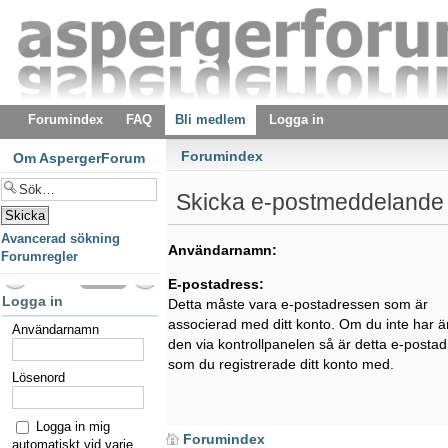
Forumindex
FAQ
Bli medlem
Logga in
Forumindex
Om AspergerForum
Skicka e-postmeddelande 
Avancerad sökning
Användarnamn:
Forumregler
E-postadress:
Logga in
Detta måste vara e-postadressen som är
associerad med ditt konto. Om du inte har ä
Användarnamn
den via kontrollpanelen så är detta e-posta
som du registrerade ditt konto med.
Lösenord
Logga in mig
Forumindex
automatiskt vid varje