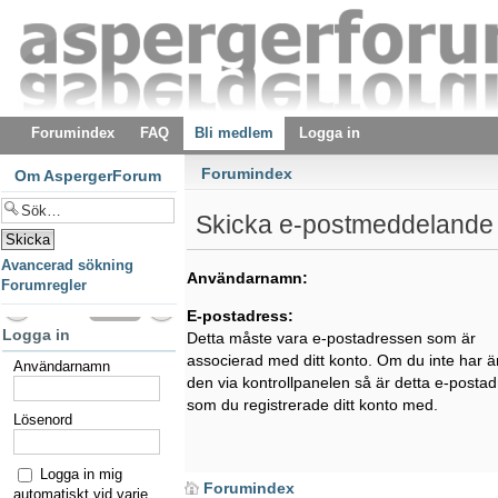
Forumindex
FAQ
Bli medlem
Logga in
Forumindex
Om AspergerForum
Skicka e-postmeddelande 
Avancerad sökning
Användarnamn:
Forumregler
E-postadress:
Logga in
Detta måste vara e-postadressen som är
associerad med ditt konto. Om du inte har ä
Användarnamn
den via kontrollpanelen så är detta e-posta
som du registrerade ditt konto med.
Lösenord
Logga in mig
Forumindex
automatiskt vid varje