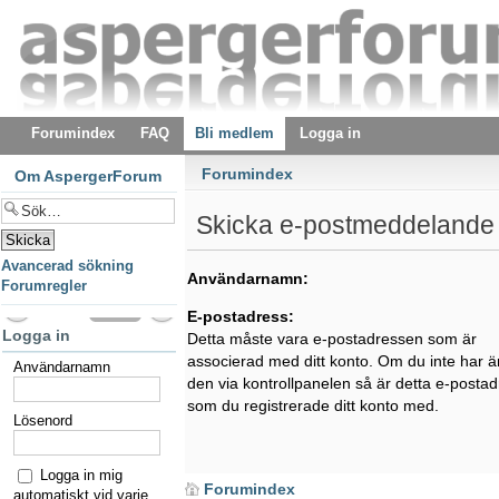
Forumindex
FAQ
Bli medlem
Logga in
Forumindex
Om AspergerForum
Skicka e-postmeddelande 
Avancerad sökning
Användarnamn:
Forumregler
E-postadress:
Logga in
Detta måste vara e-postadressen som är
associerad med ditt konto. Om du inte har ä
Användarnamn
den via kontrollpanelen så är detta e-posta
som du registrerade ditt konto med.
Lösenord
Logga in mig
Forumindex
automatiskt vid varje