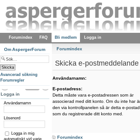
Forumindex
FAQ
Bli medlem
Logga in
Forumindex
Om AspergerForum
Skicka e-postmeddelande 
Avancerad sökning
Användarnamn:
Forumregler
E-postadress:
Logga in
Detta måste vara e-postadressen som är
associerad med ditt konto. Om du inte har ä
Användarnamn
den via kontrollpanelen så är detta e-posta
som du registrerade ditt konto med.
Lösenord
Logga in mig
Forumindex
automatiskt vid varje