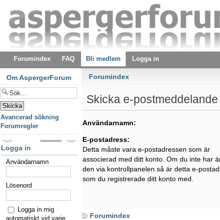
Forumindex
FAQ
Bli medlem
Logga in
Forumindex
Om AspergerForum
Skicka e-postmeddelande 
Avancerad sökning
Användarnamn:
Forumregler
E-postadress:
Logga in
Detta måste vara e-postadressen som är
associerad med ditt konto. Om du inte har ä
Användarnamn
den via kontrollpanelen så är detta e-posta
som du registrerade ditt konto med.
Lösenord
Logga in mig
Forumindex
automatiskt vid varje