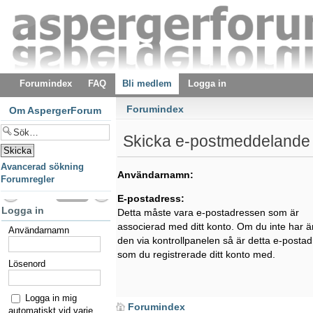
Forumindex
FAQ
Bli medlem
Logga in
Forumindex
Om AspergerForum
Skicka e-postmeddelande 
Avancerad sökning
Användarnamn:
Forumregler
E-postadress:
Logga in
Detta måste vara e-postadressen som är
associerad med ditt konto. Om du inte har ä
Användarnamn
den via kontrollpanelen så är detta e-posta
som du registrerade ditt konto med.
Lösenord
Logga in mig
Forumindex
automatiskt vid varje