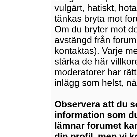
vulgärt, hatiskt, ho
tänkas bryta mot for
Om du bryter mot det
avstängd från forum
kontaktas). Varje m
stärka de här villko
moderatorer har rätt a
inlägg som helst, nä
Observera att du s
information som du
lämnar forumet kan
din profil, men vi 