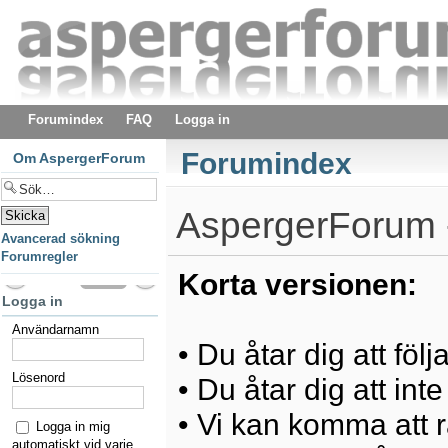
Forumindex
FAQ
Logga in
Forumindex
Om AspergerForum
AspergerForum -
Avancerad sökning
Forumregler
Korta versionen:
Logga in
Användarnamn
• Du åtar dig att föl
Lösenord
• Du åtar dig att int
• Vi kan komma att ra
Logga in mig
automatiskt vid varje