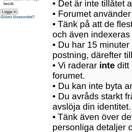
• Det är inte tillåte
besök.
• Forumet använder 
Glömt lösenordet?
• Tänk på att de fle
och även indexeras 
• Du har 15 minuter p
postning, därefter ti
• Vi raderar
inte
ditt
forumet.
• Du kan inte byta 
• Du avråds starkt 
avslöja din identitet.
• Tänk även över det
personliga detaljer o