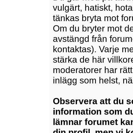
vulgärt, hatiskt, ho
tänkas bryta mot for
Om du bryter mot det
avstängd från forum
kontaktas). Varje m
stärka de här villko
moderatorer har rätt a
inlägg som helst, nä
Observera att du s
information som du
lämnar forumet kan
din profil, men vi 