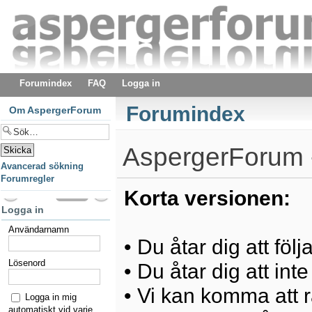
Forumindex
FAQ
Logga in
Forumindex
Om AspergerForum
AspergerForum -
Avancerad sökning
Forumregler
Korta versionen:
Logga in
Användarnamn
• Du åtar dig att föl
Lösenord
• Du åtar dig att int
• Vi kan komma att ra
Logga in mig
automatiskt vid varje