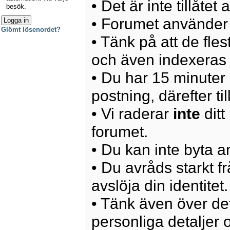
• Det är inte tillåte
besök.
• Forumet använder 
Glömt lösenordet?
• Tänk på att de fle
och även indexeras 
• Du har 15 minuter p
postning, därefter ti
• Vi raderar
inte
ditt
forumet.
• Du kan inte byta 
• Du avråds starkt 
avslöja din identitet.
• Tänk även över det
personliga detaljer o