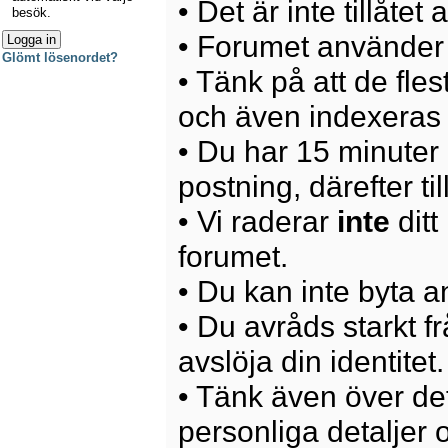
• Det är inte tillåte
besök.
• Forumet använder 
Glömt lösenordet?
• Tänk på att de fle
och även indexeras 
• Du har 15 minuter p
postning, därefter ti
• Vi raderar
inte
ditt
forumet.
• Du kan inte byta 
• Du avråds starkt 
avslöja din identitet.
• Tänk även över det
personliga detaljer o