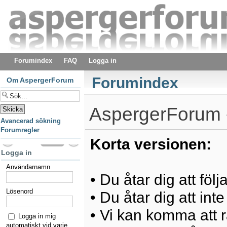
Forumindex
FAQ
Logga in
Forumindex
Om AspergerForum
AspergerForum -
Avancerad sökning
Forumregler
Korta versionen:
Logga in
Användarnamn
• Du åtar dig att föl
Lösenord
• Du åtar dig att int
• Vi kan komma att ra
Logga in mig
automatiskt vid varje