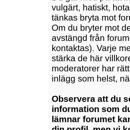
vulgärt, hatiskt, ho
tänkas bryta mot for
Om du bryter mot det
avstängd från forum
kontaktas). Varje m
stärka de här villko
moderatorer har rätt a
inlägg som helst, nä
Observera att du s
information som du
lämnar forumet kan
din profil, men vi 