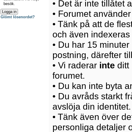
• Det är inte tillåte
besök.
• Forumet använder 
Glömt lösenordet?
• Tänk på att de fle
och även indexeras 
• Du har 15 minuter p
postning, därefter ti
• Vi raderar
inte
ditt
forumet.
• Du kan inte byta 
• Du avråds starkt 
avslöja din identitet.
• Tänk även över det
personliga detaljer o