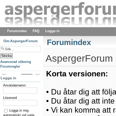
Forumindex
FAQ
Logga in
Forumindex
Om AspergerForum
AspergerForum -
Avancerad sökning
Forumregler
Korta versionen:
Logga in
Användarnamn
• Du åtar dig att föl
Lösenord
• Du åtar dig att int
• Vi kan komma att ra
Logga in mig
automatiskt vid varje