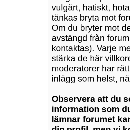
vulgärt, hatiskt, ho
tänkas bryta mot for
Om du bryter mot det
avstängd från forum
kontaktas). Varje m
stärka de här villko
moderatorer har rätt a
inlägg som helst, nä
Observera att du s
information som du
lämnar forumet kan
din profil, men vi 