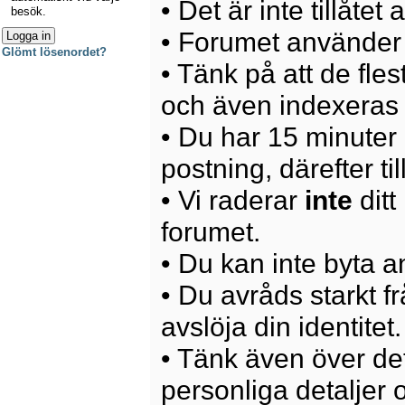
• Det är inte tillåte
besök.
• Forumet använder 
Glömt lösenordet?
• Tänk på att de fle
och även indexeras 
• Du har 15 minuter p
postning, därefter ti
• Vi raderar
inte
ditt
forumet.
• Du kan inte byta 
• Du avråds starkt 
avslöja din identitet.
• Tänk även över det
personliga detaljer o