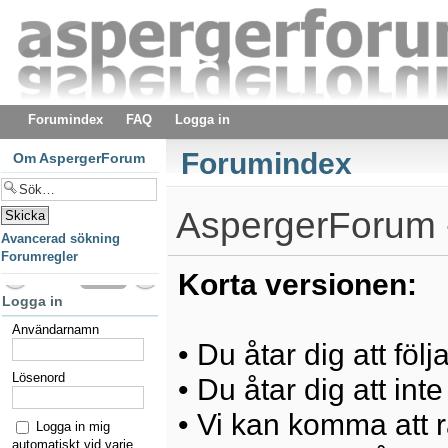
Forumindex
FAQ
Logga in
Forumindex
Om AspergerForum
AspergerForum -
Avancerad sökning
Forumregler
Korta versionen:
Logga in
Användarnamn
• Du åtar dig att föl
Lösenord
• Du åtar dig att int
• Vi kan komma att ra
Logga in mig
automatiskt vid varje