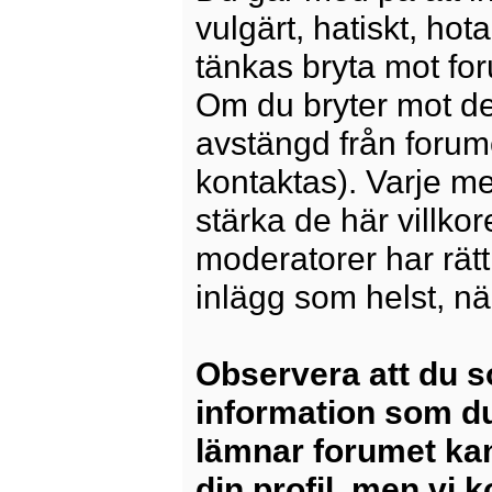
vulgärt, hatiskt, ho
tänkas bryta mot for
Om du bryter mot det
avstängd från forum
kontaktas). Varje m
stärka de här villko
moderatorer har rätt a
inlägg som helst, nä
Observera att du s
information som du
lämnar forumet kan
din profil, men vi 