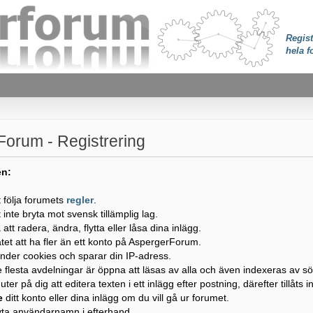
Regist
hela f
orum - Registrering
en:
t följa forumets
regler
.
t inte bryta mot svensk tillämplig lag.
tt radera, ändra, flytta eller låsa dina inlägg.
llåtet att ha fler än ett konto på AspergerForum.
nder cookies och sparar din IP-adress.
e flesta avdelningar är öppna att läsas av alla och även indexeras av s
ter på dig att editera texten i ett inlägg efter postning, därefter tillåts 
e
ditt konto eller dina inlägg om du vill gå ur forumet.
byta användarnamn i efterhand.