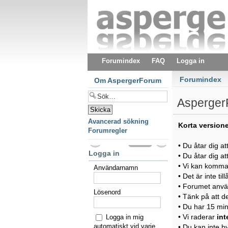
Forumindex
FAQ
Logga in
Forumindex
Om AspergerForum
AspergerF
Avancerad sökning
Korta version
Forumregler
• Du åtar dig at
Logga in
• Du åtar dig at
• Vi kan komma a
Användarnamn
• Det är inte ti
• Forumet anvä
Lösenord
• Tänk på att d
• Du har 15 minu
• Vi raderar
int
Logga in mig
automatiskt vid varje
• Du kan inte 