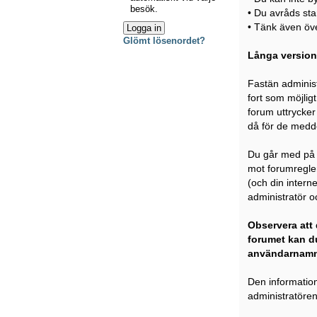
besök.
• Du avråds sta
• Tänk även över
Glömt lösenordet?
Långa version
Fastän administ
fort som möjligt
forum uttrycker 
då för de medde
Du går med på a
mot forumregler
(och din intern
administratör oc
Observera att 
forumet kan du
användarnamn
Den information
administratören 