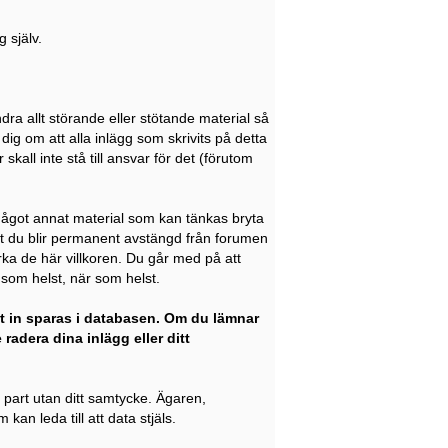
 själv.
dra allt störande eller stötande material så
dig om att alla inlägg som skrivits på detta
kall inte stå till ansvar för det (förutom
 något annat material som kan tänkas bryta
att du blir permanent avstängd från forumen
rka de här villkoren. Du går med på att
g som helst, när som helst.
t in sparas i databasen. Om du lämnar
radera dina inlägg eller ditt
e part utan ditt samtycke. Ägaren,
an leda till att data stjäls.