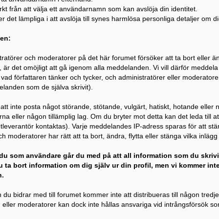
rkt från att välja ett användarnamn som kan avslöja din identitet.
 det lämpliga i att avslöja till synes harmlösa personliga detaljer om dig
en:
ratörer och moderatorer på det här forumet försöker att ta bort eller än
, är det omöjligt att gå igenom alla meddelanden. Vi vill därför meddela 
vad författaren tänker och tycker, och administratörer eller moderatorer s
landen som de själva skrivit).
tt inte posta något störande, stötande, vulgärt, hatiskt, hotande eller
na eller någon tillämplig lag. Om du bryter mot detta kan det leda till 
etleverantör kontaktas). Varje meddelandes IP-adress sparas för att stä
h moderatorer har rätt att ta bort, ändra, flytta eller stänga vilka inläg
du som användare går du med på att all information som du skrivi
 ta bort information om dig själv ur din profil, men vi kommer inte 
.
 du bidrar med till forumet kommer inte att distribueras till någon tredj
eller moderatorer kan dock inte hållas ansvariga vid intrångsförsök som k