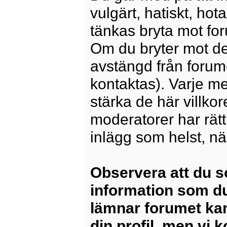
vulgärt, hatiskt, ho
tänkas bryta mot for
Om du bryter mot det
avstängd från forum
kontaktas). Varje m
stärka de här villko
moderatorer har rätt a
inlägg som helst, nä
Observera att du s
information som du
lämnar forumet kan
din profil, men vi 