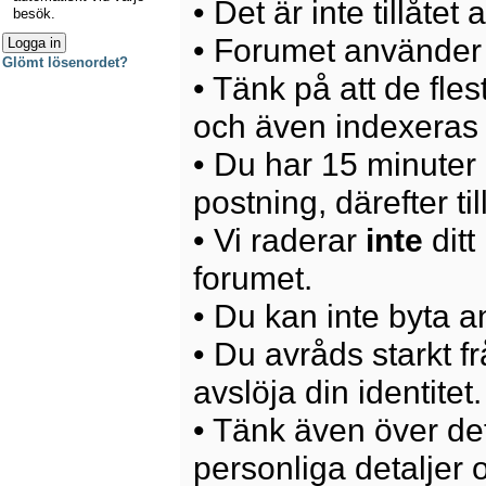
• Det är inte tillåte
besök.
• Forumet använder 
Glömt lösenordet?
• Tänk på att de fle
och även indexeras 
• Du har 15 minuter p
postning, därefter ti
• Vi raderar
inte
ditt
forumet.
• Du kan inte byta 
• Du avråds starkt 
avslöja din identitet.
• Tänk även över det
personliga detaljer o