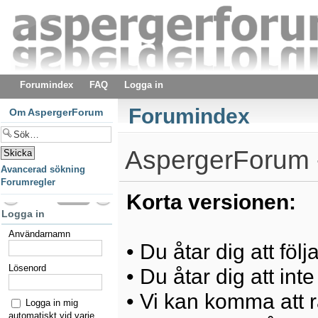
Forumindex
FAQ
Logga in
Forumindex
Om AspergerForum
AspergerForum -
Avancerad sökning
Forumregler
Korta versionen:
Logga in
Användarnamn
• Du åtar dig att föl
Lösenord
• Du åtar dig att int
• Vi kan komma att ra
Logga in mig
automatiskt vid varje